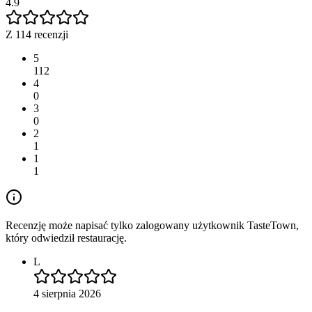
4.9
Z 114 recenzji
5
112
4
0
3
0
2
1
1
1
Recenzję może napisać tylko zalogowany użytkownik TasteTown,
który odwiedził restaurację.
L
4 sierpnia 2026