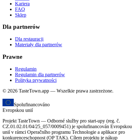
Kariera
FAQ
Sklep
Dla partnerów
Dla restauracji
Materiały dla partnerów
Prawne
Regulamin
Regulamin dla partnerów
Polityka prywatności
© 2026 TasteTown.app — Wszelkie prawa zastrzeżone.
Spolufinancováno
Evropskou unií
Projekt TasteTown — Odborné služby pro start-upy (reg. č.
CZ.01.02.01/04/25_057/0009451) je spolufinancován Evropskou
unií v rámci Operačního programu Technologie a aplikace pro
konkurenceschopnost (OP TAK). Cílem projektu je nákup