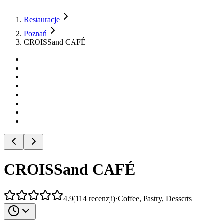
Restauracje
Poznań
CROISSand CAFÉ
CROISSand CAFÉ
4.9
(
114
recenzji
)
·
Coffee, Pastry, Desserts