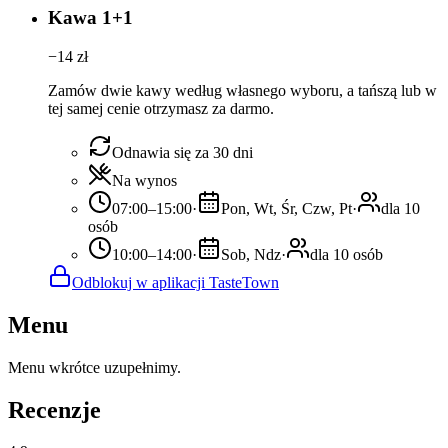
Kawa 1+1
−
14
zł
Zamów dwie kawy według własnego wyboru, a tańszą lub w
tej samej cenie otrzymasz za darmo.
Odnawia się za 30 dni
Na wynos
07:00–15:00
·
Pon, Wt, Śr, Czw, Pt
·
dla 10
osób
10:00–14:00
·
Sob, Ndz
·
dla 10 osób
Odblokuj w aplikacji TasteTown
Menu
Menu wkrótce uzupełnimy.
Recenzje