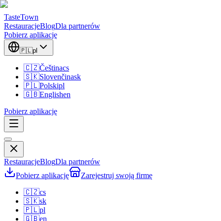
TasteTown
Restauracje
Blog
Dla partnerów
Pobierz aplikację
🇵🇱
pl
🇨🇿
Čeština
cs
🇸🇰
Slovenčina
sk
🇵🇱
Polski
pl
🇬🇧
English
en
Pobierz aplikację
Restauracje
Blog
Dla partnerów
Pobierz aplikację
Zarejestruj swoją firmę
🇨🇿
cs
🇸🇰
sk
🇵🇱
pl
🇬🇧
en