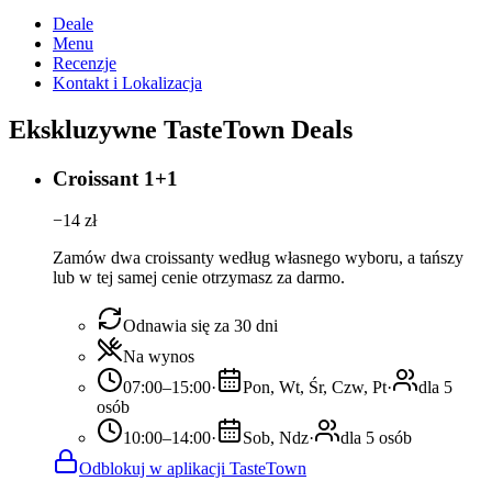
Deale
Menu
Recenzje
Kontakt i Lokalizacja
Ekskluzywne TasteTown Deals
Croissant 1+1
−
14
zł
Zamów dwa croissanty według własnego wyboru, a tańszy
lub w tej samej cenie otrzymasz za darmo.
Odnawia się za 30 dni
Na wynos
07:00–15:00
·
Pon, Wt, Śr, Czw, Pt
·
dla 5
osób
10:00–14:00
·
Sob, Ndz
·
dla 5 osób
Odblokuj w aplikacji TasteTown