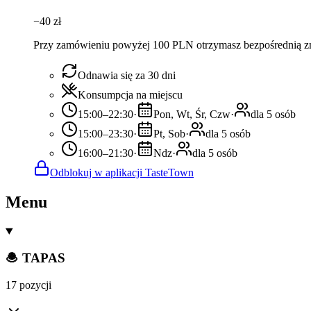
−
40
zł
Przy zamówieniu powyżej 100 PLN otrzymasz bezpośrednią z
Odnawia się za 30 dni
Konsumpcja na miejscu
15:00–22:30
·
Pon, Wt, Śr, Czw
·
dla 5 osób
15:00–23:30
·
Pt, Sob
·
dla 5 osób
16:00–21:30
·
Ndz
·
dla 5 osób
Odblokuj w aplikacji TasteTown
Menu
🧆 TAPAS
17 pozycji