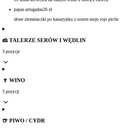
papas arrugadas
26
zł
słone ziemniaczki po kanaryjsku z sosem mojo rojo picón
🧀 TALERZE SERÓW I WĘDLIN
3 pozycje
🍷 WINO
5 pozycji
🍺 PIWO / CYDR