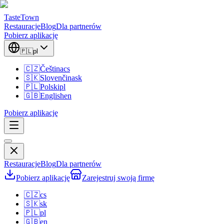
TasteTown
Restauracje
Blog
Dla partnerów
Pobierz aplikację
🇵🇱
pl
🇨🇿
Čeština
cs
🇸🇰
Slovenčina
sk
🇵🇱
Polski
pl
🇬🇧
English
en
Pobierz aplikację
Restauracje
Blog
Dla partnerów
Pobierz aplikację
Zarejestruj swoją firmę
🇨🇿
cs
🇸🇰
sk
🇵🇱
pl
🇬🇧
en