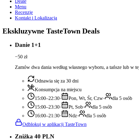
Deale
Menu
Recenzje
Kontakt i Lokalizacja
Ekskluzywne TasteTown Deals
Danie 1+1
−
50
zł
Zamów dwa dania według własnego wyboru, a tańsze lub w tej s
Odnawia się za 30 dni
Konsumpcja na miejscu
15:00–22:30
·
Pon, Wt, Śr, Czw
·
dla 5 osób
15:00–23:30
·
Pt, Sob
·
dla 5 osób
16:00–21:30
·
Ndz
·
dla 5 osób
Odblokuj w aplikacji TasteTown
Zniżka 40 PLN