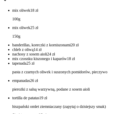
mix oliwek
18
zł
100g
mix oliwek
25
zł
150g
banderillas, koreczki z korniszonami
20
zł
chleb z oliwą
14
zł
nachosy z sosem aioli
24
zł
mix czosnku kiszonego i kaparów
18
zł
tapenada
25
zł
pasta z czarnych oliwek i suszonych pomidorów, pieczywo
empanadas
26
zł
pierożki z salsą warzywną, podane z sosem aioli
tortilla de patatas
19
zł
hiszpański omlet ziemniaczany (zapytaj o dzisiejszy smak)