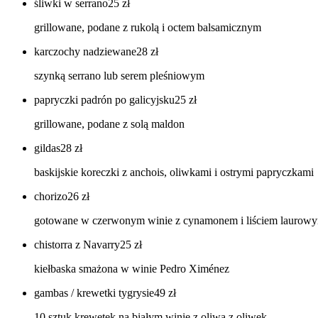
śliwki w serrano
25
zł
grillowane, podane z rukolą i octem balsamicznym
karczochy nadziewane
28
zł
szynką serrano lub serem pleśniowym
papryczki padrón po galicyjsku
25
zł
grillowane, podane z solą maldon
gildas
28
zł
baskijskie koreczki z anchois, oliwkami i ostrymi papryczkami
chorizo
26
zł
gotowane w czerwonym winie z cynamonem i liściem laurow
chistorra z Navarry
25
zł
kiełbaska smażona w winie Pedro Ximénez
gambas / krewetki tygrysie
49
zł
10 sztuk krewetek na białym winie z oliwą z oliwek