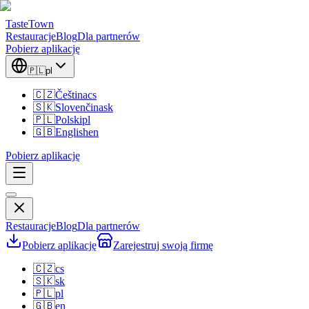
TasteTown
Restauracje
Blog
Dla partnerów
Pobierz aplikację
🇵🇱
pl
🇨🇿
Čeština
cs
🇸🇰
Slovenčina
sk
🇵🇱
Polski
pl
🇬🇧
English
en
Pobierz aplikację
Restauracje
Blog
Dla partnerów
Pobierz aplikację
Zarejestruj swoją firmę
🇨🇿
cs
🇸🇰
sk
🇵🇱
pl
🇬🇧
en