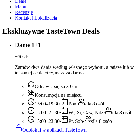
Deale
Menu
Recenzje
Kontakt i Lokalizacja
Ekskluzywne TasteTown Deals
Danie 1+1
−
50
zł
Zamów dwa dania według własnego wyboru, a tańsze lub w
tej samej cenie otrzymasz za darmo.
Odnawia się za 30 dni
Konsumpcja na miejscu
15:00–19:30
·
Pon
·
dla 8 osób
15:00–21:30
·
Wt, Śr, Czw, Ndz
·
dla 8 osób
15:00–23:30
·
Pt, Sob
·
dla 8 osób
Odblokuj w aplikacji TasteTown