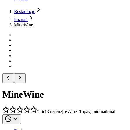
Restauracje
Poznań
MineWine
MineWine
5.0
(
13
recenzji
)
·
Wine, Tapas, International