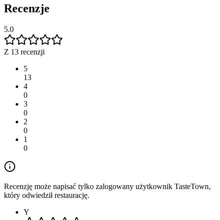
Recenzje
5.0
Z 13 recenzji
5
13
4
0
3
0
2
0
1
0
Recenzję może napisać tylko zalogowany użytkownik TasteTown,
który odwiedził restaurację.
Y