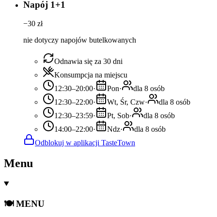
Napój 1+1
−
30
zł
nie dotyczy napojów butelkowanych
Odnawia się za 30 dni
Konsumpcja na miejscu
12:30–20:00
·
Pon
·
dla 8 osób
12:30–22:00
·
Wt, Śr, Czw
·
dla 8 osób
12:30–23:59
·
Pt, Sob
·
dla 8 osób
14:00–22:00
·
Ndz
·
dla 8 osób
Odblokuj w aplikacji TasteTown
Menu
🍽️ MENU