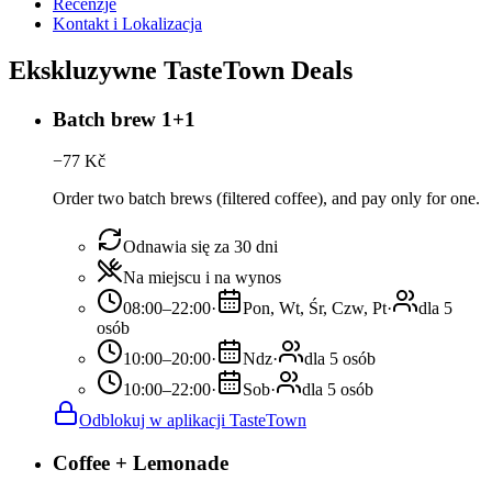
Recenzje
Kontakt i Lokalizacja
Ekskluzywne TasteTown Deals
Batch brew 1+1
−
77
Kč
Order two batch brews (filtered coffee), and pay only for one.
Odnawia się za 30 dni
Na miejscu i na wynos
08:00–22:00
·
Pon, Wt, Śr, Czw, Pt
·
dla 5
osób
10:00–20:00
·
Ndz
·
dla 5 osób
10:00–22:00
·
Sob
·
dla 5 osób
Odblokuj w aplikacji TasteTown
Coffee + Lemonade