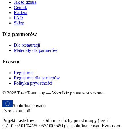
Jak to działa
Cennik
Kariera
FAQ
Sklep
Dla partnerów
Dla restauracji
Materiały dla partnerów
Prawne
Regulamin
Regulamin dla partnerów
Polityka prywatności
© 2026 TasteTown.app — Wszelkie prawa zastrzeżone.
Spolufinancováno
Evropskou unií
Projekt TasteTown — Odborné služby pro start-upy (reg. č.
CZ.01.02.01/04/25_057/0009451) je spolufinancován Evropskou