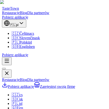
TasteTown
Restauracje
Blog
Dla partnerów
Pobierz aplikację
🇵🇱
pl
🇨🇿
Čeština
cs
🇸🇰
Slovenčina
sk
🇵🇱
Polski
pl
🇬🇧
English
en
Pobierz aplikację
Restauracje
Blog
Dla partnerów
Pobierz aplikację
Zarejestruj swoją firmę
🇨🇿
cs
🇸🇰
sk
🇵🇱
pl
🇬🇧
en