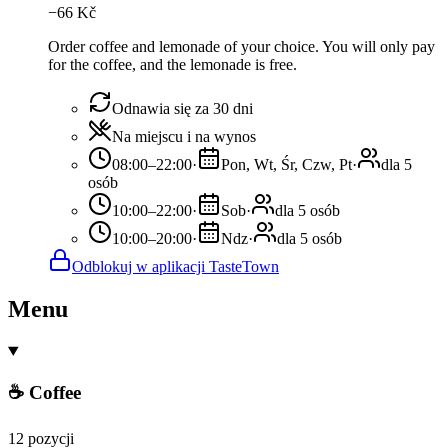
−
66
Kč
Order coffee and lemonade of your choice. You will only pay
for the coffee, and the lemonade is free.
Odnawia się za 30 dni
Na miejscu i na wynos
08:00–22:00
·
Pon, Wt, Śr, Czw, Pt
·
dla 5
osób
10:00–22:00
·
Sob
·
dla 5 osób
10:00–20:00
·
Ndz
·
dla 5 osób
Odblokuj w aplikacji TasteTown
Menu
☕ Coffee
12 pozycji