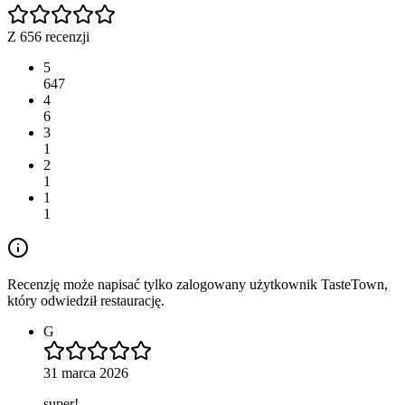
Z 656 recenzji
5
647
4
6
3
1
2
1
1
1
Recenzję może napisać tylko zalogowany użytkownik TasteTown,
który odwiedził restaurację.
G
31 marca 2026
super!