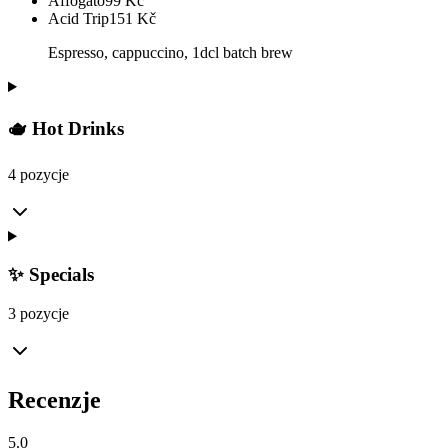
Affogato
99
Kč
Acid Trip
151
Kč
Espresso, cappuccino, 1dcl batch brew
🫖 Hot Drinks
4 pozycje
✨ Specials
3 pozycje
Recenzje
5.0