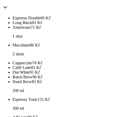
Espresso Double
66
Kč
Long Black
81
Kč
Americano
71
Kč
1 shot
Macchiato
86
Kč
2 shots
Cappuccino
76
Kč
Caffè Latte
81
Kč
Flat White
91
Kč
Batch Brew
96
Kč
Hand Brew
81
Kč
200 ml
Espresso Tonic
131
Kč
300 ml