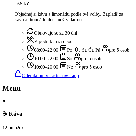
−
66
Kč
Objednej si kávu a limonádu podle tvé volby. Zaplatíš za
kávu a limonádu dostaneš zadarmo.
Obnovuje se za 30 dní
V podniku i s sebou
08:00–22:00
·
Po, Út, St, Čt, Pá
·
pro 5 osob
10:00–22:00
·
So
·
pro 5 osob
10:00–20:00
·
Ne
·
pro 5 osob
Odemknout v TasteTown app
Menu
☕ Káva
12 položek