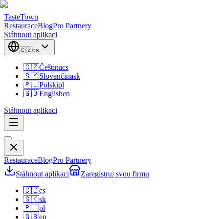
TasteTown
Restaurace
Blog
Pro Partnery
Stáhnout aplikaci
🇨🇿
cs
🇨🇿
Čeština
cs
🇸🇰
Slovenčina
sk
🇵🇱
Polski
pl
🇬🇧
English
en
Stáhnout aplikaci
Restaurace
Blog
Pro Partnery
Stáhnout aplikaci
Zaregistruj svou firmu
🇨🇿
cs
🇸🇰
sk
🇵🇱
pl
🇬🇧
en