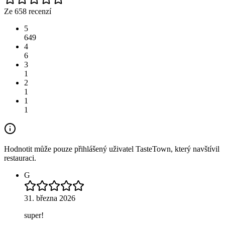
Ze 658 recenzí
5
649
4
6
3
1
2
1
1
1
Hodnotit může pouze přihlášený uživatel TasteTown, který navštívil
restauraci.
G
31. března 2026
super!