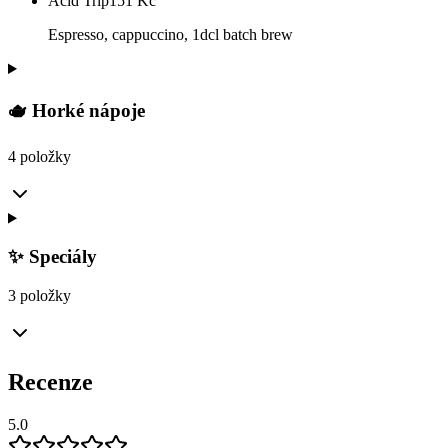
Acid Trip
151
Kč
Espresso, cappuccino, 1dcl batch brew
🫖 Horké nápoje
4 položky
✨ Speciály
3 položky
Recenze
5.0