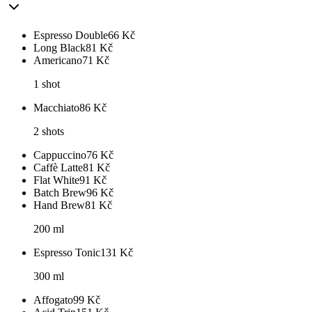
Espresso Double
66
Kč
Long Black
81
Kč
Americano
71
Kč
1 shot
Macchiato
86
Kč
2 shots
Cappuccino
76
Kč
Caffè Latte
81
Kč
Flat White
91
Kč
Batch Brew
96
Kč
Hand Brew
81
Kč
200 ml
Espresso Tonic
131
Kč
300 ml
Affogato
99
Kč