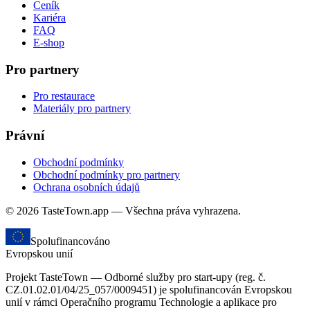
Ceník
Kariéra
FAQ
E-shop
Pro partnery
Pro restaurace
Materiály pro partnery
Právní
Obchodní podmínky
Obchodní podmínky pro partnery
Ochrana osobních údajů
© 2026 TasteTown.app — Všechna práva vyhrazena.
Spolufinancováno
Evropskou unií
Projekt TasteTown — Odborné služby pro start-upy (reg. č.
CZ.01.02.01/04/25_057/0009451) je spolufinancován Evropskou
unií v rámci Operačního programu Technologie a aplikace pro