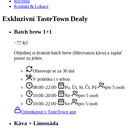
Recenze
Kontakt & Lokace
Exkluzivní TasteTown Dealy
Batch brew 1+1
−
77
Kč
Objednej si dvakrát batch brew (filtrovanou kávu) a zaplať
pouze za jeden.
Obnovuje se za 30 dní
V podniku i s sebou
08:00–22:00
·
Po, Út, St, Čt, Pá
·
pro 5 osob
10:00–20:00
·
Ne
·
pro 5 osob
10:00–22:00
·
So
·
pro 5 osob
Odemknout v TasteTown app
Káva + Limonáda