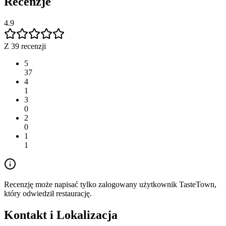
Recenzje
4.9
Z 39 recenzji
5
37
4
1
3
0
2
0
1
1
Recenzję może napisać tylko zalogowany użytkownik TasteTown,
który odwiedził restaurację.
Kontakt i Lokalizacja