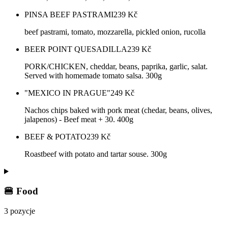
PINSA BEEF PASTRAMI
239
Kč
beef pastrami, tomato, mozzarella, pickled onion, rucolla
BEER POINT QUESADILLA
239
Kč
PORK/CHICKEN, cheddar, beans, paprika, garlic, salat.
Served with homemade tomato salsa. 300g
"MEXICO IN PRAGUE"
249
Kč
Nachos chips baked with pork meat (chedar, beans, olives,
jalapenos) - Beef meat + 30. 400g
BEEF & POTATO
239
Kč
Roastbeef with potato and tartar souse. 300g
🍔 Food
3 pozycje