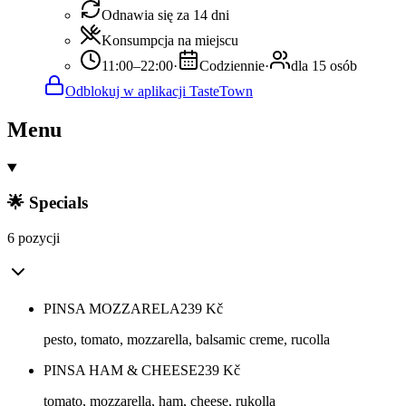
Odnawia się za 14 dni
Konsumpcja na miejscu
11:00–22:00
·
Codziennie
·
dla 15 osób
Odblokuj w aplikacji TasteTown
Menu
🌟 Specials
6 pozycji
PINSA MOZZARELA
239
Kč
pesto, tomato, mozzarella, balsamic creme, rucolla
PINSA HAM & CHEESE
239
Kč
tomato, mozzarella, ham, cheese, rukolla