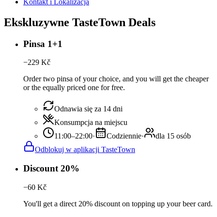
Kontakt i Lokalizacja
Ekskluzywne TasteTown Deals
Pinsa 1+1
−
229
Kč
Order two pinsa of your choice, and you will get the cheaper
or the equally priced one for free.
Odnawia się za 14 dni
Konsumpcja na miejscu
11:00–22:00
·
Codziennie
·
dla 15 osób
Odblokuj w aplikacji TasteTown
Discount 20%
−
60
Kč
You'll get a direct 20% discount on topping up your beer card.