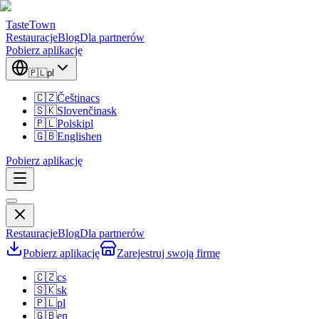
TasteTown
Restauracje
Blog
Dla partnerów
Pobierz aplikację
🇵🇱
pl
🇨🇿
Čeština
cs
🇸🇰
Slovenčina
sk
🇵🇱
Polski
pl
🇬🇧
English
en
Pobierz aplikację
Restauracje
Blog
Dla partnerów
Pobierz aplikację
Zarejestruj swoją firmę
🇨🇿
cs
🇸🇰
sk
🇵🇱
pl
🇬🇧
en