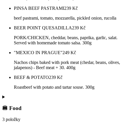
PINSA BEEF PASTRAMI
239
Kč
beef pastrami, tomato, mozzarella, pickled onion, rucolla
BEER POINT QUESADILLA
239
Kč
PORK/CHICKEN, cheddar, beans, paprika, garlic, salat.
Served with homemade tomato salsa. 300g
"MEXICO IN PRAGUE"
249
Kč
Nachos chips baked with pork meat (chedar, beans, olives,
jalapenos) - Beef meat + 30. 400g
BEEF & POTATO
239
Kč
Roastbeef with potato and tartar souse. 300g
🍔 Food
3 položky