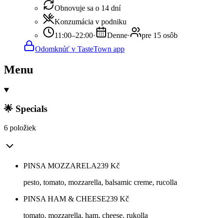
Obnovuje sa o 14 dní
Konzumácia v podniku
11:00–22:00
·
Denne
·
pre 15 osôb
Odomknúť v TasteTown app
Menu
🌟 Specials
6 položiek
PINSA MOZZARELA
239
Kč
pesto, tomato, mozzarella, balsamic creme, rucolla
PINSA HAM & CHEESE
239
Kč
tomato, mozzarella, ham, cheese, rukolla