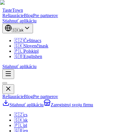
TasteTown
Reštaurácie
Blog
Pre partnerov
Stiahnuť aplikáciu
🇸🇰
sk
🇨🇿
Čeština
cs
🇸🇰
Slovenčina
sk
🇵🇱
Polski
pl
🇬🇧
English
en
Stiahnuť aplikáciu
Reštaurácie
Blog
Pre partnerov
Stiahnuť aplikáciu
Zaregistruj svoju firmu
🇨🇿
cs
🇸🇰
sk
🇵🇱
pl
🇬🇧
en