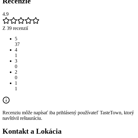
Recenzie
4.9
Z 39 recenzií
5
37
4
1
3
0
2
0
1
1
Recenziu môže napísať iba prihlásený používateľ TasteTown, ktorý
navštívil reštauráciu.
Kontakt a Lokácia