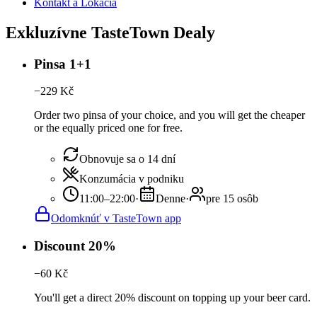
Kontakt a Lokácia
Exkluzívne TasteTown Dealy
Pinsa 1+1
−
229
Kč
Order two pinsa of your choice, and you will get the cheaper
or the equally priced one for free.
Obnovuje sa o 14 dní
Konzumácia v podniku
11:00–22:00
·
Denne
·
pre 15 osôb
Odomknúť v TasteTown app
Discount 20%
−
60
Kč
You'll get a direct 20% discount on topping up your beer card.