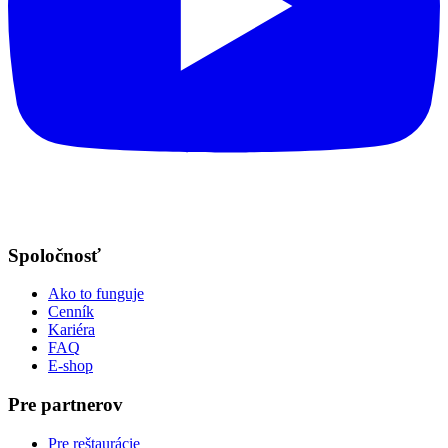
Spoločnosť
Ako to funguje
Cenník
Kariéra
FAQ
E-shop
Pre partnerov
Pre reštaurácie