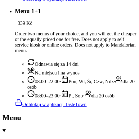
Menu 1+1
−
339
Kč
Order two menus of your choice, and you will get the cheaper
or the equally priced one for free. Does not apply to self-
service kiosk or online orders. Does not apply to Mandalorian
menu.
Odnawia się za 14 dni
Na miejscu i na wynos
08:00–22:00
·
Pon, Wt, Śr, Czw, Ndz
·
dla 20
osób
08:00–23:00
·
Pt, Sob
·
dla 20 osób
Odblokuj w aplikacji TasteTown
Menu