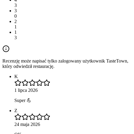
3
3
0
2
1
1
3
Recenzję może napisać tylko zalogowany użytkownik TasteTown,
który odwiedził restaurację.
K
1 lipca 2026
Super 💪
Z
24 maja 2026