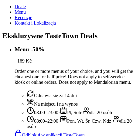
Deale
Menu
Recenzje
Kontakt i Lokalizacja
Ekskluzywne TasteTown Deals
Menu -50%
−
169
Kč
Order one or more menus of your choice, and you will get the
cheapest one for half price! Does not apply to self-service
kiosk or online orders. Does not apply to Mandalorian menu.
Odnawia się za 14 dni
Na miejscu i na wynos
08:00–23:00
·
Pt, Sob
·
dla 20 osób
08:00–22:00
·
Pon, Wt, Śr, Czw, Ndz
·
dla 20
osób
Odblokuj w aplikacji TasteTown