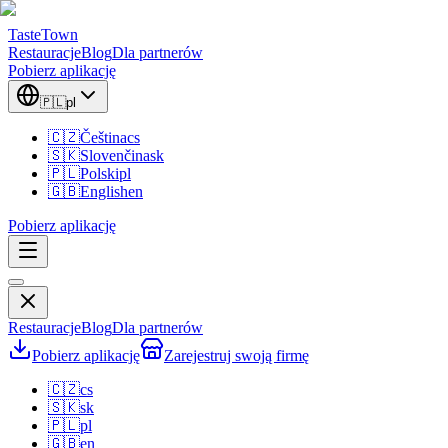
TasteTown
Restauracje
Blog
Dla partnerów
Pobierz aplikację
🇵🇱
pl
🇨🇿
Čeština
cs
🇸🇰
Slovenčina
sk
🇵🇱
Polski
pl
🇬🇧
English
en
Pobierz aplikację
Restauracje
Blog
Dla partnerów
Pobierz aplikację
Zarejestruj swoją firmę
🇨🇿
cs
🇸🇰
sk
🇵🇱
pl
🇬🇧
en