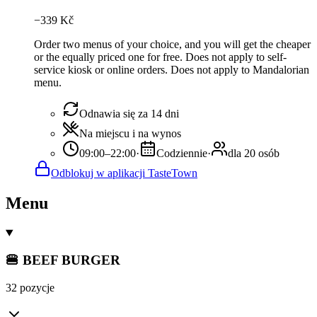
−
339
Kč
Order two menus of your choice, and you will get the cheaper
or the equally priced one for free. Does not apply to self-
service kiosk or online orders. Does not apply to Mandalorian
menu.
Odnawia się za 14 dni
Na miejscu i na wynos
09:00–22:00
·
Codziennie
·
dla 20 osób
Odblokuj w aplikacji TasteTown
Menu
🍔 BEEF BURGER
32 pozycje