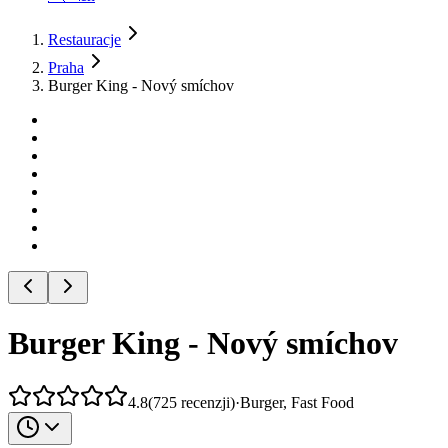
Restauracje
Praha
Burger King - Nový smíchov
Burger King - Nový smíchov
4.8
(
725
recenzji
)
·
Burger, Fast Food