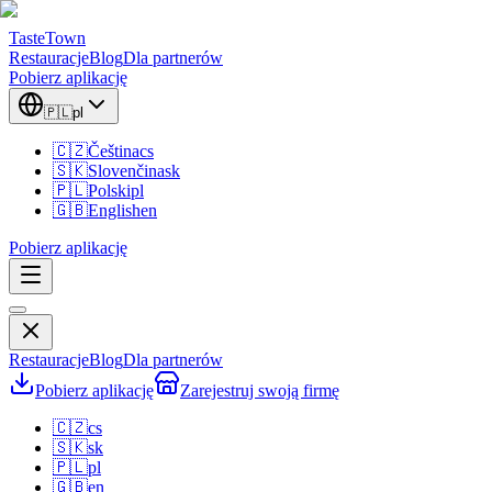
TasteTown
Restauracje
Blog
Dla partnerów
Pobierz aplikację
🇵🇱
pl
🇨🇿
Čeština
cs
🇸🇰
Slovenčina
sk
🇵🇱
Polski
pl
🇬🇧
English
en
Pobierz aplikację
Restauracje
Blog
Dla partnerów
Pobierz aplikację
Zarejestruj swoją firmę
🇨🇿
cs
🇸🇰
sk
🇵🇱
pl
🇬🇧
en