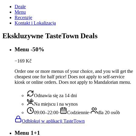
Deale
Menu
Recenzje
Kontakt i Lokalizacja
Ekskluzywne TasteTown Deals
Menu -50%
−
169
Kč
Order one or more menus of your choice, and you will get the
cheapest one for half price! Does not apply to self-service
kiosk or online orders. Does not apply to Mandalorian menu.
Odnawia się za 14 dni
Na miejscu i na wynos
09:00–22:00
·
Codziennie
·
dla 20 osób
Odblokuj w aplikacji TasteTown
Menu 1+1