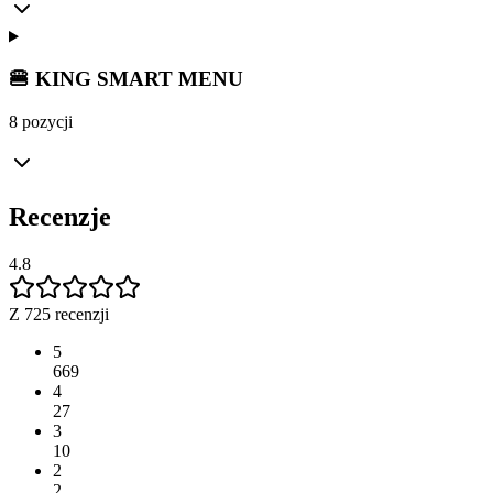
🍔 KING SMART MENU
8 pozycji
Recenzje
4.8
Z 725 recenzji
5
669
4
27
3
10
2
2