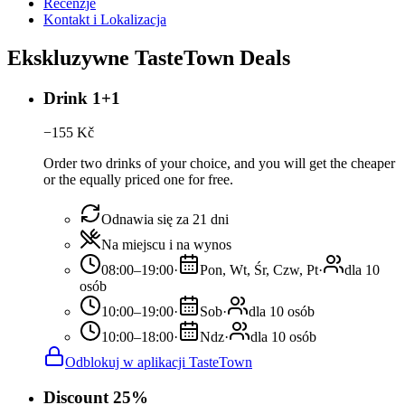
Recenzje
Kontakt i Lokalizacja
Ekskluzywne TasteTown Deals
Drink 1+1
−
155
Kč
Order two drinks of your choice, and you will get the cheaper
or the equally priced one for free.
Odnawia się za 21 dni
Na miejscu i na wynos
08:00–19:00
·
Pon, Wt, Śr, Czw, Pt
·
dla 10
osób
10:00–19:00
·
Sob
·
dla 10 osób
10:00–18:00
·
Ndz
·
dla 10 osób
Odblokuj w aplikacji TasteTown
Discount 25%