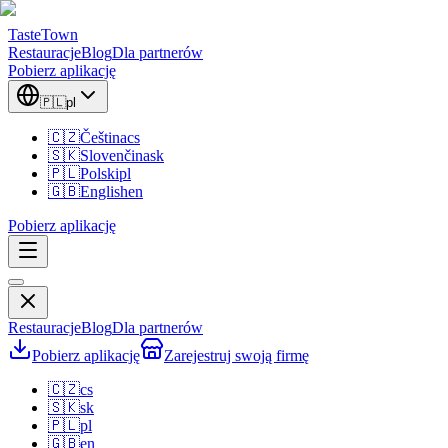
TasteTown
Restauracje
Blog
Dla partnerów
Pobierz aplikację
🇵🇱
pl
🇨🇿
Čeština
cs
🇸🇰
Slovenčina
sk
🇵🇱
Polski
pl
🇬🇧
English
en
Pobierz aplikację
Restauracje
Blog
Dla partnerów
Pobierz aplikację
Zarejestruj swoją firmę
🇨🇿
cs
🇸🇰
sk
🇵🇱
pl
🇬🇧
en