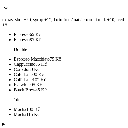
extras: shot +20, syrup +15, lacto free / oat / coconut milk +10, iced
+5
Espresso
65
Kč
Espresso
85
Kč
Double
Espresso Macchiato
75
Kč
Cappuccino
85
Kč
Cortado
80
Kč
Café Latte
90
Kč
Café Latte
105
Kč
Flatwhite
95
Kč
Batch Brew
45
Kč
1dcl
Mocha
100
Kč
Mocha
115
Kč