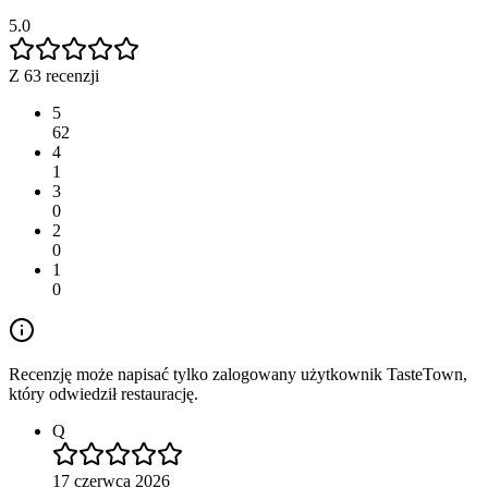
5.0
Z 63 recenzji
5
62
4
1
3
0
2
0
1
0
Recenzję może napisać tylko zalogowany użytkownik TasteTown,
który odwiedził restaurację.
Q
17 czerwca 2026