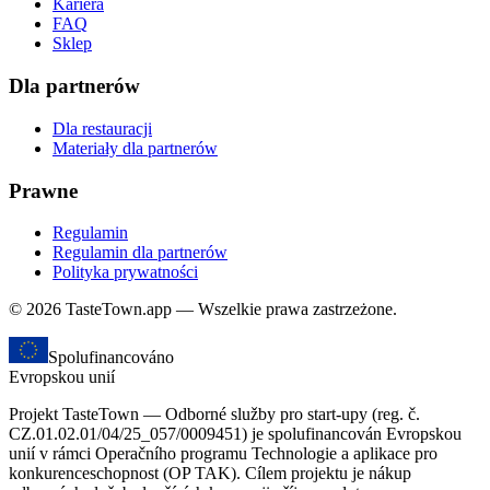
Kariera
FAQ
Sklep
Dla partnerów
Dla restauracji
Materiały dla partnerów
Prawne
Regulamin
Regulamin dla partnerów
Polityka prywatności
© 2026 TasteTown.app — Wszelkie prawa zastrzeżone.
Spolufinancováno
Evropskou unií
Projekt TasteTown — Odborné služby pro start-upy (reg. č.
CZ.01.02.01/04/25_057/0009451) je spolufinancován Evropskou
unií v rámci Operačního programu Technologie a aplikace pro
konkurenceschopnost (OP TAK). Cílem projektu je nákup