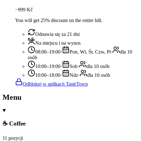
−
999
Kč
You will get 25% discount on the entire bill.
Odnawia się za 21 dni
Na miejscu i na wynos
08:00–19:00
·
Pon, Wt, Śr, Czw, Pt
·
dla 10
osób
10:00–19:00
·
Sob
·
dla 10 osób
10:00–18:00
·
Ndz
·
dla 10 osób
Odblokuj w aplikacji TasteTown
Menu
☕ Coffee
11 pozycji