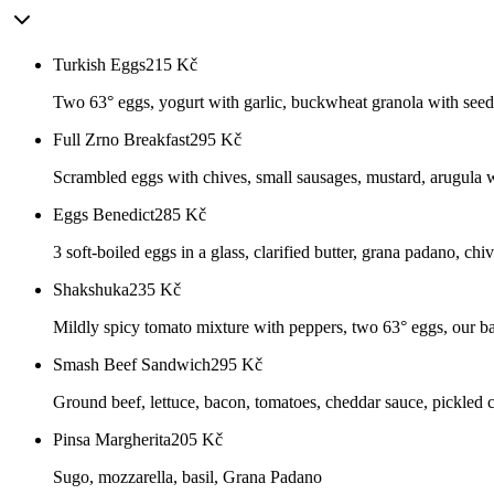
Turkish Eggs
215
Kč
Two 63° eggs, yogurt with garlic, buckwheat granola with seeds a
Full Zrno Breakfast
295
Kč
Scrambled eggs with chives, small sausages, mustard, arugula w
Eggs Benedict
285
Kč
3 soft-boiled eggs in a glass, clarified butter, grana padano, ch
Shakshuka
235
Kč
Mildly spicy tomato mixture with peppers, two 63° eggs, our ba
Smash Beef Sandwich
295
Kč
Ground beef, lettuce, bacon, tomatoes, cheddar sauce, pickled 
Pinsa Margherita
205
Kč
Sugo, mozzarella, basil, Grana Padano