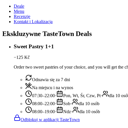
Deale
Menu
Recenzje
Kontakt i Lokalizacja
Ekskluzywne TasteTown Deals
Sweet Pastry 1+1
−
125
Kč
Order two sweet pastries of your choice, and you will get the ch
Odnawia się za 7 dni
Na miejscu i na wynos
07:30–22:00
·
Pon, Wt, Śr, Czw, Pt
·
dla 10 osó
08:00–22:00
·
Sob
·
dla 10 osób
08:00–19:00
·
Ndz
·
dla 10 osób
Odblokuj w aplikacji TasteTown