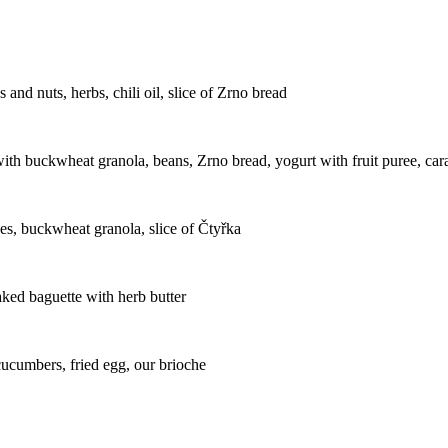
nd nuts, herbs, chili oil, slice of Zrno bread
ith buckwheat granola, beans, Zrno bread, yogurt with fruit puree, ca
ives, buckwheat granola, slice of Čtyřka
ked baguette with herb butter
cucumbers, fried egg, our brioche