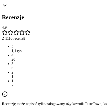
Recenzje
4.9
Z 1116 recenzji
5
1,1 tys.
4
20
3
6
2
1
1
7
Recenzję może napisać tylko zalogowany użytkownik TasteTown, któr