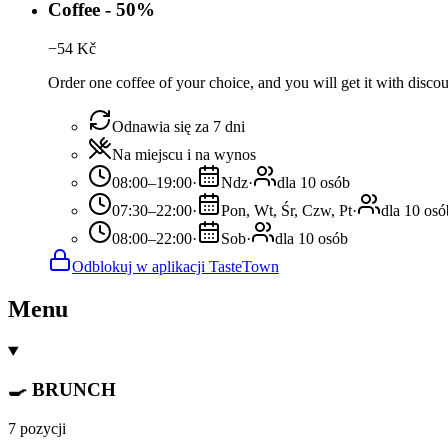
Coffee - 50%
−
54
Kč
Order one coffee of your choice, and you will get it with disco
Odnawia się za 7 dni
Na miejscu i na wynos
08:00–19:00
·
Ndz
·
dla 10 osób
07:30–22:00
·
Pon, Wt, Śr, Czw, Pt
·
dla 10 osó
08:00–22:00
·
Sob
·
dla 10 osób
Odblokuj w aplikacji TasteTown
Menu
🍳 BRUNCH
7 pozycji