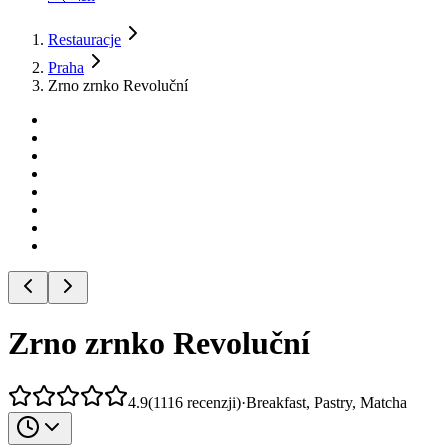
Restauracje
Praha
Zrno zrnko Revoluční
Zrno zrnko Revoluční
4.9
(
1116
recenzji
)
·
Breakfast, Pastry, Matcha