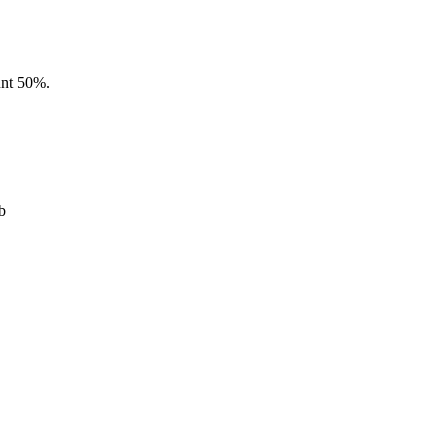
unt 50%.
b