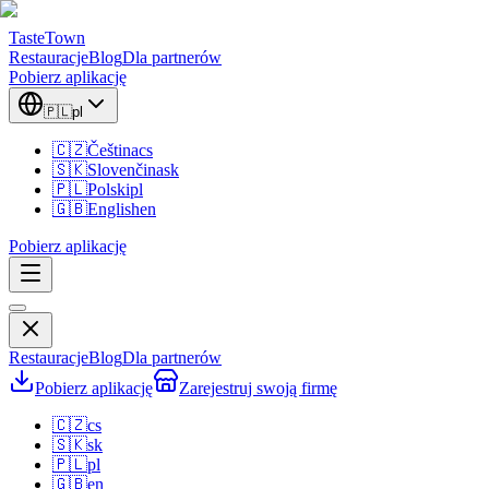
TasteTown
Restauracje
Blog
Dla partnerów
Pobierz aplikację
🇵🇱
pl
🇨🇿
Čeština
cs
🇸🇰
Slovenčina
sk
🇵🇱
Polski
pl
🇬🇧
English
en
Pobierz aplikację
Restauracje
Blog
Dla partnerów
Pobierz aplikację
Zarejestruj swoją firmę
🇨🇿
cs
🇸🇰
sk
🇵🇱
pl
🇬🇧
en