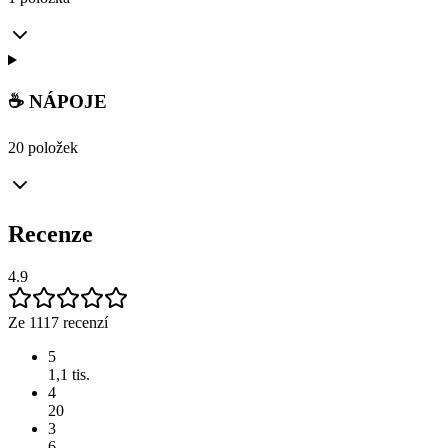
☕ NÁPOJE
20 položek
Recenze
4.9
Ze 1117 recenzí
5
1,1 tis.
4
20
3
6