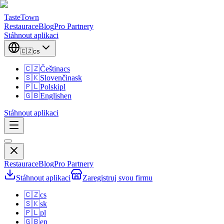
TasteTown
Restaurace
Blog
Pro Partnery
Stáhnout aplikaci
🇨🇿
cs
🇨🇿
Čeština
cs
🇸🇰
Slovenčina
sk
🇵🇱
Polski
pl
🇬🇧
English
en
Stáhnout aplikaci
Restaurace
Blog
Pro Partnery
Stáhnout aplikaci
Zaregistruj svou firmu
🇨🇿
cs
🇸🇰
sk
🇵🇱
pl
🇬🇧
en