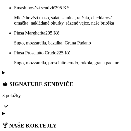
Smash hovězí sendvič
295
Kč
Mleté hovězí maso, salát, slanina, rajčata, cheddarová
omáčka, nakládané okurky, sázené vejce, naše brioška
Pinsa Margherita
205
Kč
Sugo, mozzarella, bazalka, Grana Padano
Pinsa Prosciutto Crudo
225
Kč
Sugo, mozzarella, prosciutto crudo, rukola, grana padano
🥪 SIGNATURE SENDVIČE
3 položky
🍸 NAŠE KOKTEJLY