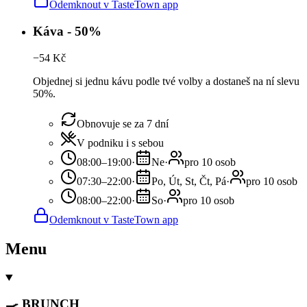
Odemknout v TasteTown app
Káva - 50%
−
54
Kč
Objednej si jednu kávu podle tvé volby a dostaneš na ní slevu
50%.
Obnovuje se za 7 dní
V podniku i s sebou
08:00–19:00
·
Ne
·
pro 10 osob
07:30–22:00
·
Po, Út, St, Čt, Pá
·
pro 10 osob
08:00–22:00
·
So
·
pro 10 osob
Odemknout v TasteTown app
Menu
🍳 BRUNCH