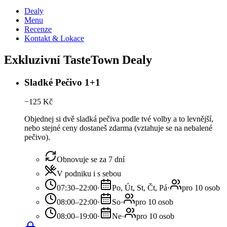
Dealy
Menu
Recenze
Kontakt & Lokace
Exkluzivní TasteTown Dealy
Sladké Pečivo 1+1
−
125
Kč
Objednej si dvě sladká pečiva podle tvé volby a to levnější,
nebo stejné ceny dostaneš zdarma (vztahuje se na nebalené
pečivo).
Obnovuje se za 7 dní
V podniku i s sebou
07:30–22:00
·
Po, Út, St, Čt, Pá
·
pro 10 osob
08:00–22:00
·
So
·
pro 10 osob
08:00–19:00
·
Ne
·
pro 10 osob