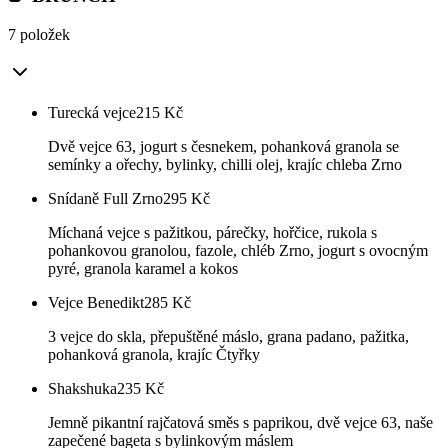
7 položek
Turecká vejce
215
Kč
Dvě vejce 63, jogurt s česnekem, pohanková granola se
semínky a ořechy, bylinky, chilli olej, krajíc chleba Zrno
Snídaně Full Zrno
295
Kč
Míchaná vejce s pažitkou, párečky, hořčice, rukola s
pohankovou granolou, fazole, chléb Zrno, jogurt s ovocným
pyré, granola karamel a kokos
Vejce Benedikt
285
Kč
3 vejce do skla, přepuštěné máslo, grana padano, pažitka,
pohanková granola, krajíc Čtyřky
Shakshuka
235
Kč
Jemně pikantní rajčatová směs s paprikou, dvě vejce 63, naše
zapečené bageta s bylinkovým máslem