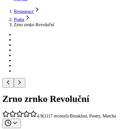
Restaurace
Praha
Zrno zrnko Revoluční
Zrno zrnko Revoluční
4.9
(
1117
recenzí
)
·
Breakfast, Pastry, Matcha