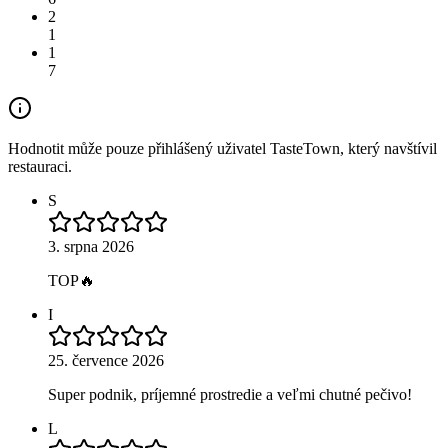
2
1
1
7
Hodnotit může pouze přihlášený uživatel TasteTown, který navštívil
restauraci.
S
3. srpna 2026
TOP🔥
I
25. července 2026
Super podnik, príjemné prostredie a veľmi chutné pečivo!
L