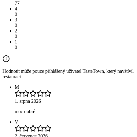
77
4
0
3
0
2
0
1
0
Hodnotit může pouze přihlášený uživatel TasteTown, který navštívil
restauraci.
M
1. srpna 2026
moc dobré
V
2. července 2026