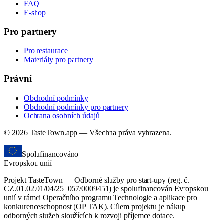
FAQ
E-shop
Pro partnery
Pro restaurace
Materiály pro partnery
Právní
Obchodní podmínky
Obchodní podmínky pro partnery
Ochrana osobních údajů
© 2026 TasteTown.app — Všechna práva vyhrazena.
Spolufinancováno
Evropskou unií
Projekt TasteTown — Odborné služby pro start-upy (reg. č.
CZ.01.02.01/04/25_057/0009451) je spolufinancován Evropskou
unií v rámci Operačního programu Technologie a aplikace pro
konkurenceschopnost (OP TAK). Cílem projektu je nákup
odborných služeb sloužících k rozvoji příjemce dotace.