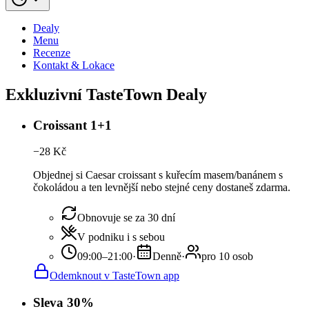
Dealy
Menu
Recenze
Kontakt & Lokace
Exkluzivní TasteTown Dealy
Croissant 1+1
−
28
Kč
Objednej si Caesar croissant s kuřecím masem/banánem s
čokoládou a ten levnější nebo stejné ceny dostaneš zdarma.
Obnovuje se za 30 dní
V podniku i s sebou
09:00–21:00
·
Denně
·
pro 10 osob
Odemknout v TasteTown app
Sleva 30%