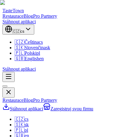
TasteTown
Restaurace
Blog
Pro Partnery
Stáhnout aplikaci
🇨🇿
cs
🇨🇿
Čeština
cs
🇸🇰
Slovenčina
sk
🇵🇱
Polski
pl
🇬🇧
English
en
Stáhnout aplikaci
Restaurace
Blog
Pro Partnery
Stáhnout aplikaci
Zaregistruj svou firmu
🇨🇿
cs
🇸🇰
sk
🇵🇱
pl
🇬🇧
en