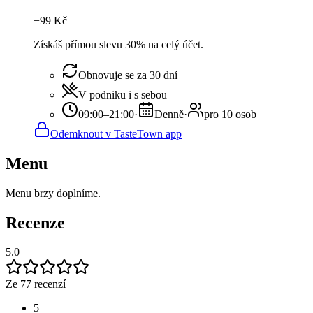
−
99
Kč
Získáš přímou slevu 30% na celý účet.
Obnovuje se za 30 dní
V podniku i s sebou
09:00–21:00
·
Denně
·
pro 10 osob
Odemknout v TasteTown app
Menu
Menu brzy doplníme.
Recenze
5.0
Ze 77 recenzí
5