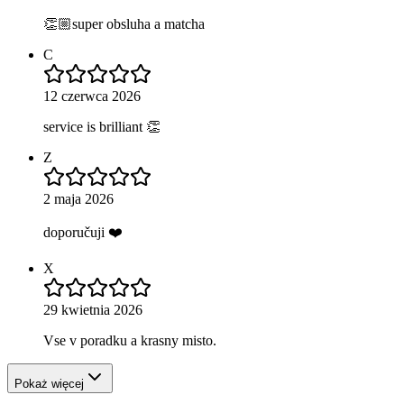
👏🏼super obsluha a matcha
C
12 czerwca 2026
service is brilliant 👏
Z
2 maja 2026
doporučuji ❤️
X
29 kwietnia 2026
Vse v poradku a krasny misto.
Pokaż więcej