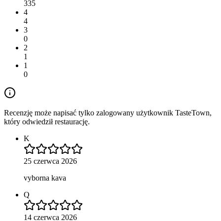
335
4
4
3
0
2
1
1
0
Recenzję może napisać tylko zalogowany użytkownik TasteTown,
który odwiedził restaurację.
K
25 czerwca 2026
vyborna kava
Q
14 czerwca 2026