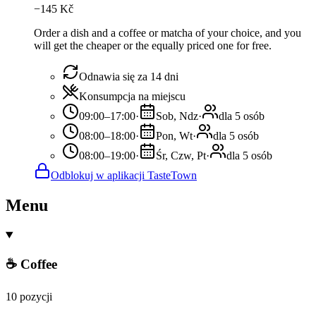
−
145
Kč
Order a dish and a coffee or matcha of your choice, and you
will get the cheaper or the equally priced one for free.
Odnawia się za 14 dni
Konsumpcja na miejscu
09:00–17:00
·
Sob, Ndz
·
dla 5 osób
08:00–18:00
·
Pon, Wt
·
dla 5 osób
08:00–19:00
·
Śr, Czw, Pt
·
dla 5 osób
Odblokuj w aplikacji TasteTown
Menu
☕ Coffee
10 pozycji