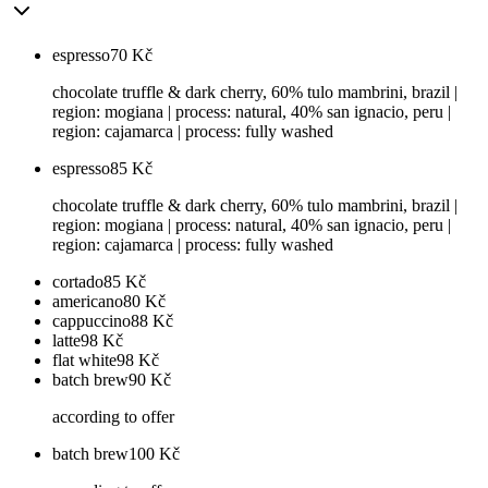
espresso
70
Kč
chocolate truffle & dark cherry, 60% tulo mambrini, brazil |
region: mogiana | process: natural, 40% san ignacio, peru |
region: cajamarca | process: fully washed
espresso
85
Kč
chocolate truffle & dark cherry, 60% tulo mambrini, brazil |
region: mogiana | process: natural, 40% san ignacio, peru |
region: cajamarca | process: fully washed
cortado
85
Kč
americano
80
Kč
cappuccino
88
Kč
latte
98
Kč
flat white
98
Kč
batch brew
90
Kč
according to offer
batch brew
100
Kč