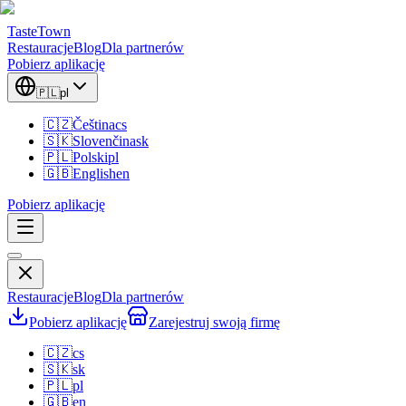
TasteTown
Restauracje
Blog
Dla partnerów
Pobierz aplikację
🇵🇱
pl
🇨🇿
Čeština
cs
🇸🇰
Slovenčina
sk
🇵🇱
Polski
pl
🇬🇧
English
en
Pobierz aplikację
Restauracje
Blog
Dla partnerów
Pobierz aplikację
Zarejestruj swoją firmę
🇨🇿
cs
🇸🇰
sk
🇵🇱
pl
🇬🇧
en