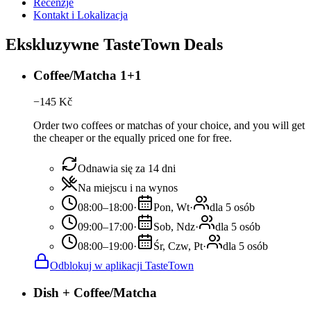
Recenzje
Kontakt i Lokalizacja
Ekskluzywne TasteTown Deals
Coffee/Matcha 1+1
−
145
Kč
Order two coffees or matchas of your choice, and you will get
the cheaper or the equally priced one for free.
Odnawia się za 14 dni
Na miejscu i na wynos
08:00–18:00
·
Pon, Wt
·
dla 5 osób
09:00–17:00
·
Sob, Ndz
·
dla 5 osób
08:00–19:00
·
Śr, Czw, Pt
·
dla 5 osób
Odblokuj w aplikacji TasteTown
Dish + Coffee/Matcha