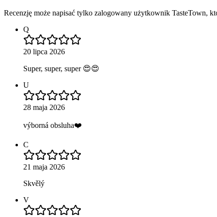
Recenzję może napisać tylko zalogowany użytkownik TasteTown, któr
Q
20 lipca 2026
Super, super, super 😍😍
U
28 maja 2026
výborná obsluha❤️
C
21 maja 2026
Skvělý
V