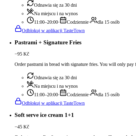
Odnawia się za 30 dni
Na miejscu i na wynos
11:00–20:00
·
Codziennie
·
dla 15 osób
Odblokuj w aplikacji TasteTown
Pastrami + Signature Fries
−
95
Kč
Order pastrami in bread with signature fries. You will only pay fo
Odnawia się za 30 dni
Na miejscu i na wynos
11:00–20:00
·
Codziennie
·
dla 15 osób
Odblokuj w aplikacji TasteTown
Soft serve ice cream 1+1
−
45
Kč