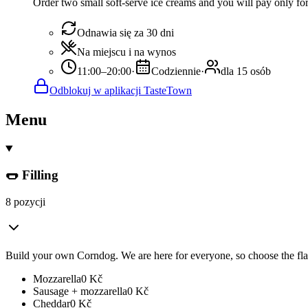
Order two small soft-serve ice creams and you will pay only fo
Odnawia się za 30 dni
Na miejscu i na wynos
11:00–20:00
·
Codziennie
·
dla 15 osób
Odblokuj w aplikacji TasteTown
Menu
🌭 Filling
8 pozycji
Build your own Corndog. We are here for everyone, so choose the flavor
Mozzarella
0
Kč
Sausage + mozzarella
0
Kč
Cheddar
0
Kč