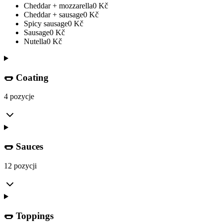
Cheddar + mozzarella
0
Kč
Cheddar + sausage
0
Kč
Spicy sausage
0
Kč
Sausage
0
Kč
Nutella
0
Kč
🌭 Coating
4 pozycje
🌭 Sauces
12 pozycji
🌭 Toppings