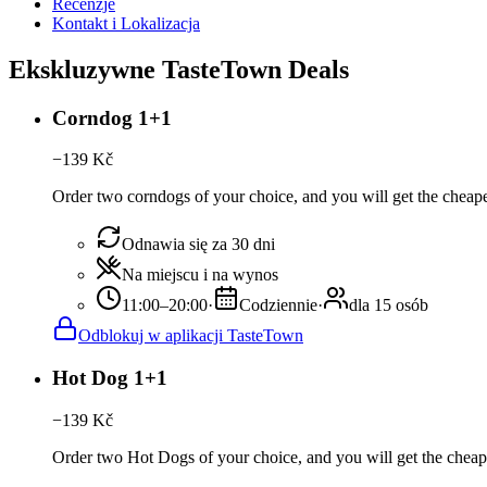
Recenzje
Kontakt i Lokalizacja
Ekskluzywne TasteTown Deals
Corndog 1+1
−
139
Kč
Order two corndogs of your choice, and you will get the cheaper
Odnawia się za 30 dni
Na miejscu i na wynos
11:00–20:00
·
Codziennie
·
dla 15 osób
Odblokuj w aplikacji TasteTown
Hot Dog 1+1
−
139
Kč
Order two Hot Dogs of your choice, and you will get the cheaper