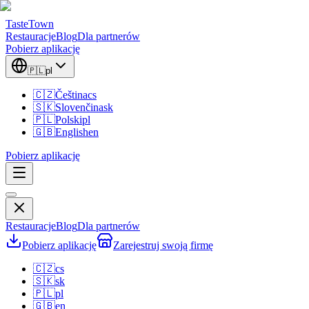
TasteTown
Restauracje
Blog
Dla partnerów
Pobierz aplikację
🇵🇱
pl
🇨🇿
Čeština
cs
🇸🇰
Slovenčina
sk
🇵🇱
Polski
pl
🇬🇧
English
en
Pobierz aplikację
Restauracje
Blog
Dla partnerów
Pobierz aplikację
Zarejestruj swoją firmę
🇨🇿
cs
🇸🇰
sk
🇵🇱
pl
🇬🇧
en