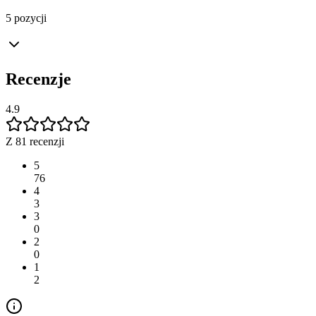
5 pozycji
Recenzje
4.9
Z 81 recenzji
5
76
4
3
3
0
2
0
1
2