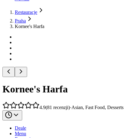
Restauracje
Praha
Kornee's Harfa
Kornee's Harfa
4.9
(
81
recenzji
)
·
Asian, Fast Food, Desserts
Deale
Menu