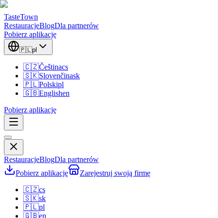
TasteTown
Restauracje
Blog
Dla partnerów
Pobierz aplikację
🇵🇱
pl
🇨🇿
Čeština
cs
🇸🇰
Slovenčina
sk
🇵🇱
Polski
pl
🇬🇧
English
en
Pobierz aplikację
Restauracje
Blog
Dla partnerów
Pobierz aplikację
Zarejestruj swoją firmę
🇨🇿
cs
🇸🇰
sk
🇵🇱
pl
🇬🇧
en