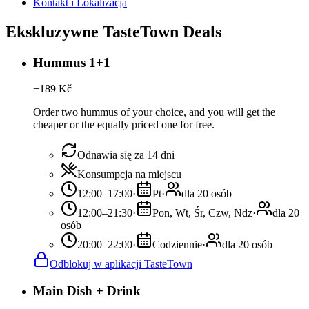
Kontakt i Lokalizacja
Ekskluzywne TasteTown Deals
Hummus 1+1
−
189
Kč
Order two hummus of your choice, and you will get the
cheaper or the equally priced one for free.
Odnawia się za 14 dni
Konsumpcja na miejscu
12:00–17:00
·
Pt
·
dla 20 osób
12:00–21:30
·
Pon, Wt, Śr, Czw, Ndz
·
dla 20
osób
20:00–22:00
·
Codziennie
·
dla 20 osób
Odblokuj w aplikacji TasteTown
Main Dish + Drink