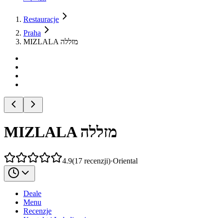
Restauracje
Praha
MIZLALA מזללה
MIZLALA מזללה
4.9
(
17
recenzji
)
·
Oriental
Deale
Menu
Recenzje