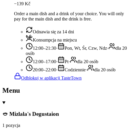
−
139
Kč
Order a main dish and a drink of your choice. You will only
pay for the main dish and the drink is free.
Odnawia się za 14 dni
Konsumpcja na miejscu
12:00–21:30
·
Pon, Wt, Śr, Czw, Ndz
·
dla 20
osób
12:00–17:00
·
Pt
·
dla 20 osób
20:00–22:00
·
Codziennie
·
dla 20 osób
Odblokuj w aplikacji TasteTown
Menu
🥙 Mizlala's Degustaion
1 pozycja