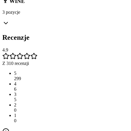
🍷 WINE
3 pozycje
Recenzje
4.9
Z 310 recenzji
5
299
4
6
3
5
2
0
1
0