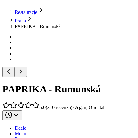
Restauracje
Praha
PAPRIKA - Rumunská
PAPRIKA - Rumunská
5.0
(
310
recenzji
)
·
Vegan, Oriental
Deale
Menu