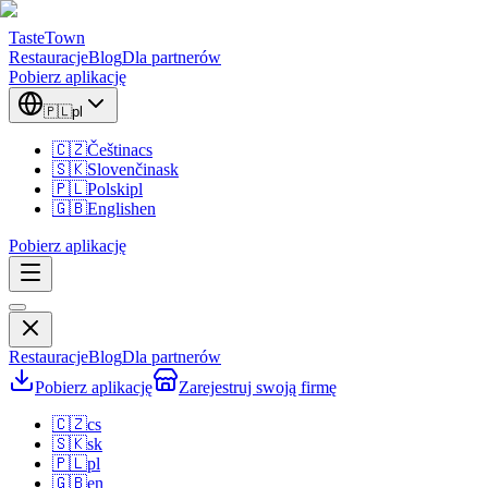
TasteTown
Restauracje
Blog
Dla partnerów
Pobierz aplikację
🇵🇱
pl
🇨🇿
Čeština
cs
🇸🇰
Slovenčina
sk
🇵🇱
Polski
pl
🇬🇧
English
en
Pobierz aplikację
Restauracje
Blog
Dla partnerów
Pobierz aplikację
Zarejestruj swoją firmę
🇨🇿
cs
🇸🇰
sk
🇵🇱
pl
🇬🇧
en