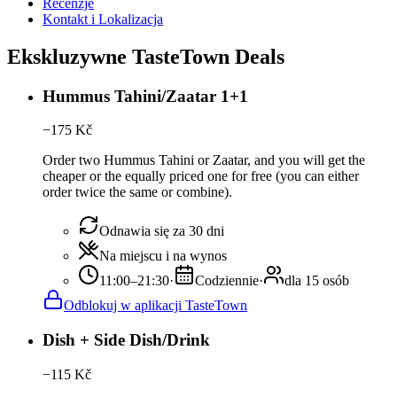
Recenzje
Kontakt i Lokalizacja
Ekskluzywne TasteTown Deals
Hummus Tahini/Zaatar 1+1
−
175
Kč
Order two Hummus Tahini or Zaatar, and you will get the
cheaper or the equally priced one for free (you can either
order twice the same or combine).
Odnawia się za 30 dni
Na miejscu i na wynos
11:00–21:30
·
Codziennie
·
dla 15 osób
Odblokuj w aplikacji TasteTown
Dish + Side Dish/Drink
−
115
Kč