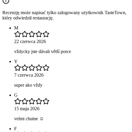
Recenzję może napisać tylko zalogowany użytkownik TasteTown,
który odwiedził restaurację.
M
22 czerwca 2026
vždycky jste dávali větší porce
Y
7 czerwca 2026
super ako vždy
G
15 maja 2026
velmi chutne ☺️
F