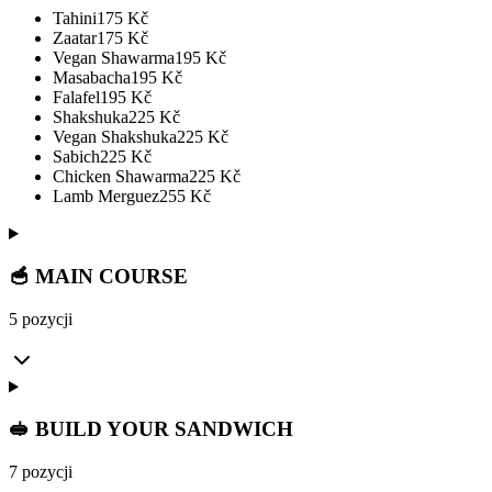
Tahini
175
Kč
Zaatar
175
Kč
Vegan Shawarma
195
Kč
Masabacha
195
Kč
Falafel
195
Kč
Shakshuka
225
Kč
Vegan Shakshuka
225
Kč
Sabich
225
Kč
Chicken Shawarma
225
Kč
Lamb Merguez
255
Kč
🥣 MAIN COURSE
5 pozycji
🥪 BUILD YOUR SANDWICH
7 pozycji