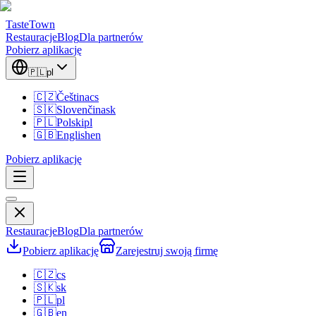
TasteTown
Restauracje
Blog
Dla partnerów
Pobierz aplikację
🇵🇱
pl
🇨🇿
Čeština
cs
🇸🇰
Slovenčina
sk
🇵🇱
Polski
pl
🇬🇧
English
en
Pobierz aplikację
Restauracje
Blog
Dla partnerów
Pobierz aplikację
Zarejestruj swoją firmę
🇨🇿
cs
🇸🇰
sk
🇵🇱
pl
🇬🇧
en