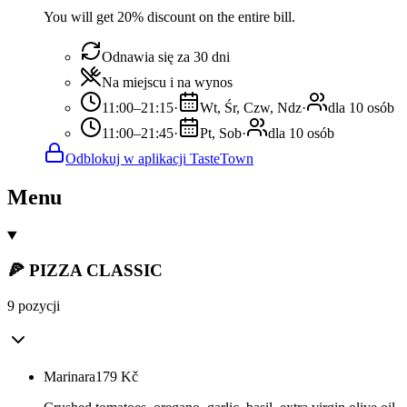
You will get 20% discount on the entire bill.
Odnawia się za 30 dni
Na miejscu i na wynos
11:00–21:15
·
Wt, Śr, Czw, Ndz
·
dla 10 osób
11:00–21:45
·
Pt, Sob
·
dla 10 osób
Odblokuj w aplikacji TasteTown
Menu
🍕 PIZZA CLASSIC
9 pozycji
Marinara
179
Kč