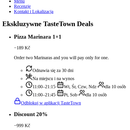
Menu
Recenzje
Kontakt i Lokalizacja
Ekskluzywne TasteTown Deals
Pizza Marinara 1+1
−
189
Kč
Order two Marinaras and you will pay only for one.
Odnawia się za 30 dni
Na miejscu i na wynos
11:00–21:15
·
Wt, Śr, Czw, Ndz
·
dla 10 osób
11:00–21:45
·
Pt, Sob
·
dla 10 osób
Odblokuj w aplikacji TasteTown
Discount 20%
−
999
Kč