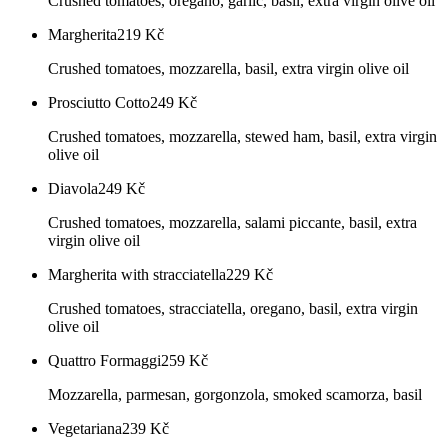
Crushed tomatoes, oregano, garlic, basil, extra virgin olive oil
Margherita
219
Kč
Crushed tomatoes, mozzarella, basil, extra virgin olive oil
Prosciutto Cotto
249
Kč
Crushed tomatoes, mozzarella, stewed ham, basil, extra virgin
olive oil
Diavola
249
Kč
Crushed tomatoes, mozzarella, salami piccante, basil, extra
virgin olive oil
Margherita with stracciatella
229
Kč
Crushed tomatoes, stracciatella, oregano, basil, extra virgin
olive oil
Quattro Formaggi
259
Kč
Mozzarella, parmesan, gorgonzola, smoked scamorza, basil
Vegetariana
239
Kč