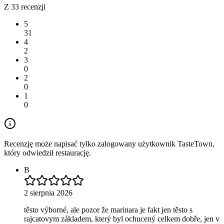
Z 33 recenzji
5
31
4
2
3
0
2
0
1
0
Recenzję może napisać tylko zalogowany użytkownik TasteTown,
który odwiedził restaurację.
B
2 sierpnia 2026
těsto výborné, ale pozor že marinara je fakt jen těsto s
rajcatovym základem, který byl ochucený celkem dobře, jen v