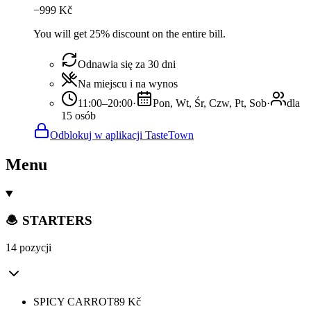
−
999
Kč
You will get 25% discount on the entire bill.
Odnawia się za 30 dni
Na miejscu i na wynos
11:00–20:00
·
Pon, Wt, Śr, Czw, Pt, Sob
·
dla
15 osób
Odblokuj w aplikacji TasteTown
Menu
🧆 STARTERS
14 pozycji
SPICY CARROT
89
Kč