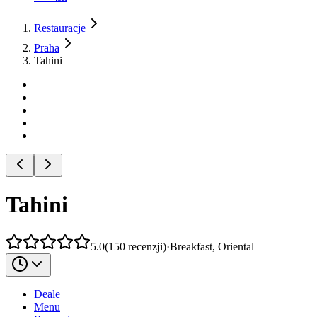
Restauracje
Praha
Tahini
Tahini
5.0
(
150
recenzji
)
·
Breakfast, Oriental
Deale
Menu