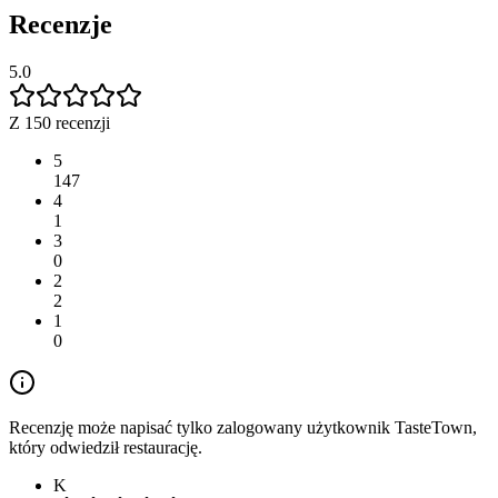
Recenzje
5.0
Z 150 recenzji
5
147
4
1
3
0
2
2
1
0
Recenzję może napisać tylko zalogowany użytkownik TasteTown,
który odwiedził restaurację.
K