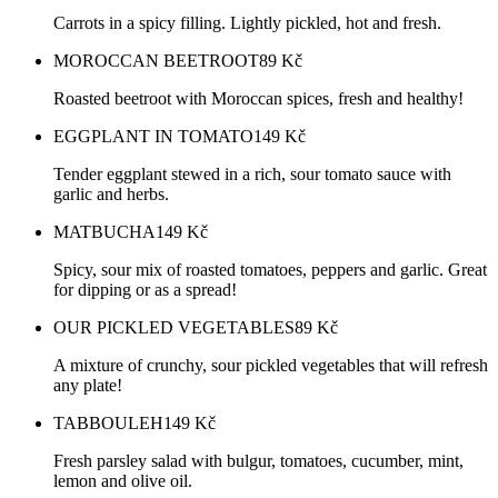
Carrots in a spicy filling. Lightly pickled, hot and fresh.
MOROCCAN BEETROOT
89
Kč
Roasted beetroot with Moroccan spices, fresh and healthy!
EGGPLANT IN TOMATO
149
Kč
Tender eggplant stewed in a rich, sour tomato sauce with
garlic and herbs.
MATBUCHA
149
Kč
Spicy, sour mix of roasted tomatoes, peppers and garlic. Great
for dipping or as a spread!
OUR PICKLED VEGETABLES
89
Kč
A mixture of crunchy, sour pickled vegetables that will refresh
any plate!
TABBOULEH
149
Kč
Fresh parsley salad with bulgur, tomatoes, cucumber, mint,
lemon and olive oil.