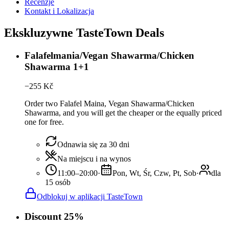
Recenzje
Kontakt i Lokalizacja
Ekskluzywne TasteTown Deals
Falafelmania/Vegan Shawarma/Chicken
Shawarma 1+1
−
255
Kč
Order two Falafel Maina, Vegan Shawarma/Chicken
Shawarma, and you will get the cheaper or the equally priced
one for free.
Odnawia się za 30 dni
Na miejscu i na wynos
11:00–20:00
·
Pon, Wt, Śr, Czw, Pt, Sob
·
dla
15 osób
Odblokuj w aplikacji TasteTown
Discount 25%