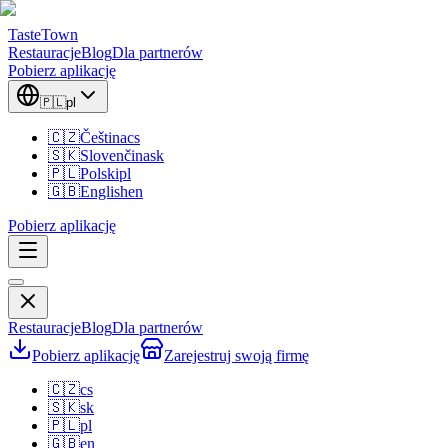
TasteTown
Restauracje
Blog
Dla partnerów
Pobierz aplikację
🇵🇱
pl
🇨🇿
Čeština
cs
🇸🇰
Slovenčina
sk
🇵🇱
Polski
pl
🇬🇧
English
en
Pobierz aplikację
Restauracje
Blog
Dla partnerów
Pobierz aplikację
Zarejestruj swoją firmę
🇨🇿
cs
🇸🇰
sk
🇵🇱
pl
🇬🇧
en