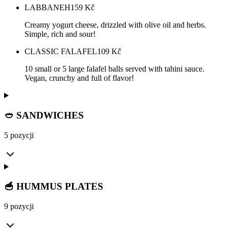
LABBANEH
159
Kč
Creamy yogurt cheese, drizzled with olive oil and herbs.
Simple, rich and sour!
CLASSIC FALAFEL
109
Kč
10 small or 5 large falafel balls served with tahini sauce.
Vegan, crunchy and full of flavor!
🥙 SANDWICHES
5 pozycji
🥣 HUMMUS PLATES
9 pozycji