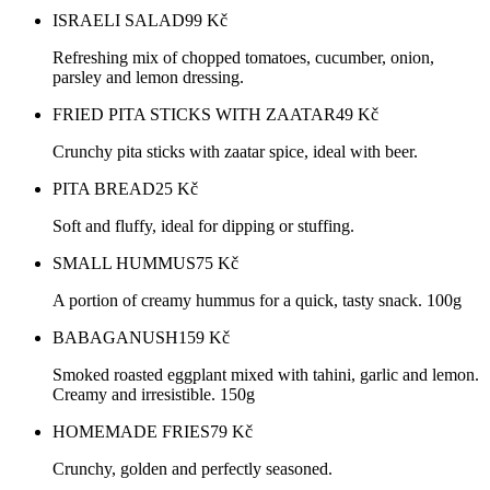
ISRAELI SALAD
99
Kč
Refreshing mix of chopped tomatoes, cucumber, onion,
parsley and lemon dressing.
FRIED PITA STICKS WITH ZAATAR
49
Kč
Crunchy pita sticks with zaatar spice, ideal with beer.
PITA BREAD
25
Kč
Soft and fluffy, ideal for dipping or stuffing.
SMALL HUMMUS
75
Kč
A portion of creamy hummus for a quick, tasty snack. 100g
BABAGANUSH
159
Kč
Smoked roasted eggplant mixed with tahini, garlic and lemon.
Creamy and irresistible. 150g
HOMEMADE FRIES
79
Kč
Crunchy, golden and perfectly seasoned.