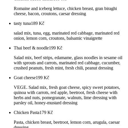
Romaine and iceberg lettuce, chicken breast, gran biraghi
cheese, bacon, croutons, caesar dressing
tasty tuna
189
Kč
salad mix, tuna, egg, marinated red cabbage, marinated red
onion, lemon corn, croutons, balsamic vinaigrette
Thai beef & noodle
199
Kč
Salad mix, beef strips, edamame, glass noodles in sesame oil
with sprouts and carrots, marinated red cabbage, cucumber,
crushed peanuts, fresh mint, fresh chili, peanut dressing
Goat cheese
199
Kč
VEGE. Salad mix, fresh goat cheese, spicy sweet potatoes,
quinoa with carrots, red apple, beetroot, fresh cheese with
herbs and nuts, pomegranate, walnuts, lime dressing with
parsley oil, honey-mustard dressing
Chicken Pasta
179
Kč
Pasta, chicken breast, beetroot, lemon corn, arugula, caesar
dressing