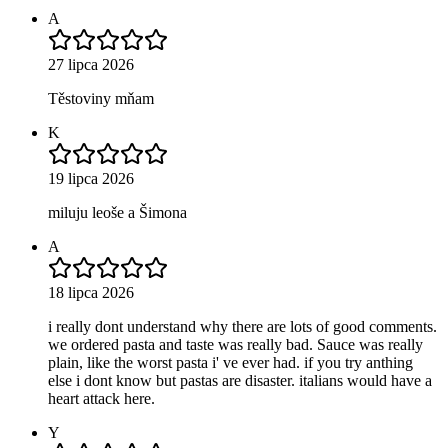
A
27 lipca 2026
Těstoviny mňam
K
19 lipca 2026
miluju leoše a Šimona
A
18 lipca 2026
i really dont understand why there are lots of good comments.
we ordered pasta and taste was really bad. Sauce was really
plain, like the worst pasta i' ve ever had. if you try anthing
else i dont know but pastas are disaster. italians would have a
heart attack here.
Y