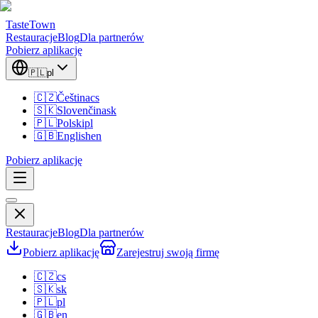
TasteTown
Restauracje
Blog
Dla partnerów
Pobierz aplikację
🇵🇱
pl
🇨🇿
Čeština
cs
🇸🇰
Slovenčina
sk
🇵🇱
Polski
pl
🇬🇧
English
en
Pobierz aplikację
Restauracje
Blog
Dla partnerów
Pobierz aplikację
Zarejestruj swoją firmę
🇨🇿
cs
🇸🇰
sk
🇵🇱
pl
🇬🇧
en