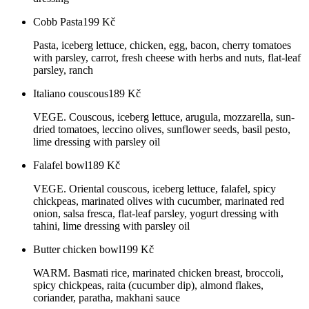
Cobb Pasta
199
Kč
Pasta, iceberg lettuce, chicken, egg, bacon, cherry tomatoes
with parsley, carrot, fresh cheese with herbs and nuts, flat-leaf
parsley, ranch
Italiano couscous
189
Kč
VEGE. Couscous, iceberg lettuce, arugula, mozzarella, sun-
dried tomatoes, leccino olives, sunflower seeds, basil pesto,
lime dressing with parsley oil
Falafel bowl
189
Kč
VEGE. Oriental couscous, iceberg lettuce, falafel, spicy
chickpeas, marinated olives with cucumber, marinated red
onion, salsa fresca, flat-leaf parsley, yogurt dressing with
tahini, lime dressing with parsley oil
Butter chicken bowl
199
Kč
WARM. Basmati rice, marinated chicken breast, broccoli,
spicy chickpeas, raita (cucumber dip), almond flakes,
coriander, paratha, makhani sauce