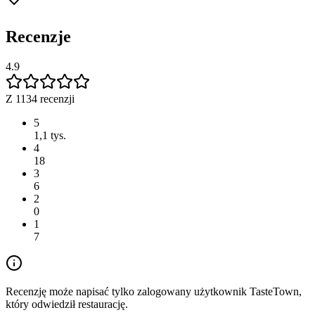
Recenzje
4.9
Z 1134 recenzji
5
1,1 tys.
4
18
3
6
2
0
1
7
Recenzję może napisać tylko zalogowany użytkownik TasteTown,
który odwiedził restaurację.