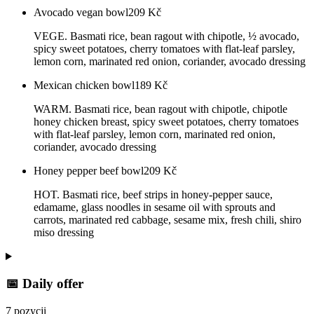
Avocado vegan bowl
209
Kč
VEGE. Basmati rice, bean ragout with chipotle, ½ avocado,
spicy sweet potatoes, cherry tomatoes with flat-leaf parsley,
lemon corn, marinated red onion, coriander, avocado dressing
Mexican chicken bowl
189
Kč
WARM. Basmati rice, bean ragout with chipotle, chipotle
honey chicken breast, spicy sweet potatoes, cherry tomatoes
with flat-leaf parsley, lemon corn, marinated red onion,
coriander, avocado dressing
Honey pepper beef bowl
209
Kč
HOT. Basmati rice, beef strips in honey-pepper sauce,
edamame, glass noodles in sesame oil with sprouts and
carrots, marinated red cabbage, sesame mix, fresh chili, shiro
miso dressing
📅 Daily offer
7 pozycji