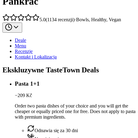
Pankrác
5.0
(
1134
recenzji
)
·
Bowls, Healthy, Vegan
Deale
Menu
Recenzje
Kontakt i Lokalizacja
Ekskluzywne TasteTown Deals
Pasta 1+1
−
209
Kč
Order two pasta dishes of your choice and you will get the
cheaper or equally priced one for free. Does not apply to pasta
with premium ingredients.
Odnawia się za 30 dni