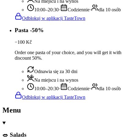
Na miejscu i na wynos
10:00–20:30
·
Codziennie
·
dla 10 osób
Odblokuj w aplikacji TasteTown
Pasta -50%
−
100
Kč
Order one pasta of your choice, and you will get it with
discount 50%.
Odnawia się za 30 dni
Na miejscu i na wynos
10:00–20:30
·
Codziennie
·
dla 10 osób
Odblokuj w aplikacji TasteTown
Menu
🥗 Salads