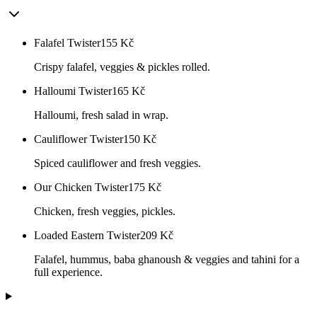
Falafel Twister
155
Kč
Crispy falafel, veggies & pickles rolled.
Halloumi Twister
165
Kč
Halloumi, fresh salad in wrap.
Cauliflower Twister
150
Kč
Spiced cauliflower and fresh veggies.
Our Chicken Twister
175
Kč
Chicken, fresh veggies, pickles.
Loaded Eastern Twister
209
Kč
Falafel, hummus, baba ghanoush & veggies and tahini for a
full experience.