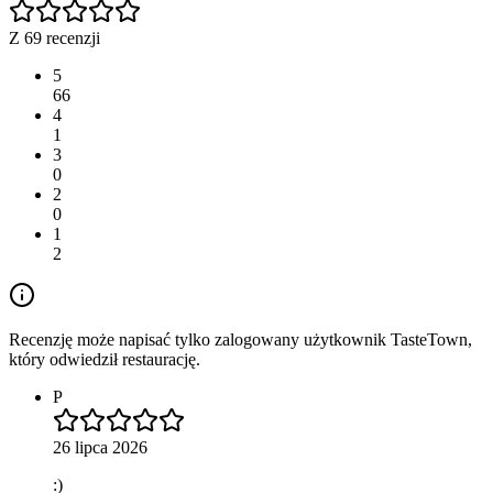
Z 69 recenzji
5
66
4
1
3
0
2
0
1
2
Recenzję może napisać tylko zalogowany użytkownik TasteTown,
który odwiedził restaurację.
P
26 lipca 2026
:)