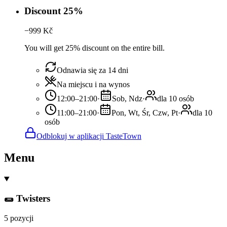
Discount 25%
−
999
Kč
You will get 25% discount on the entire bill.
Odnawia się za 14 dni
Na miejscu i na wynos
12:00–21:00
·
Sob, Ndz
·
dla 10 osób
11:00–21:00
·
Pon, Wt, Śr, Czw, Pt
·
dla 10
osób
Odblokuj w aplikacji TasteTown
Menu
🌯 Twisters
5 pozycji