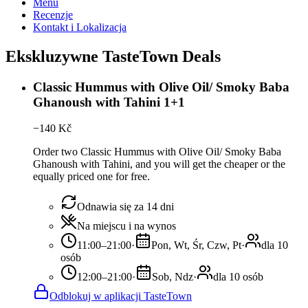
Menu
Recenzje
Kontakt i Lokalizacja
Ekskluzywne TasteTown Deals
Classic Hummus with Olive Oil/ Smoky Baba
Ghanoush with Tahini 1+1
−
140
Kč
Order two Classic Hummus with Olive Oil/ Smoky Baba
Ghanoush with Tahini, and you will get the cheaper or the
equally priced one for free.
Odnawia się za 14 dni
Na miejscu i na wynos
11:00–21:00
·
Pon, Wt, Śr, Czw, Pt
·
dla 10
osób
12:00–21:00
·
Sob, Ndz
·
dla 10 osób
Odblokuj w aplikacji TasteTown