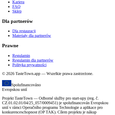
Kariera
FAQ
Sklep
Dla partnerów
Dla restauracji
Materiały dla partnerów
Prawne
Regulamin
Regulamin dla partnerów
Polityka prywatności
© 2026 TasteTown.app — Wszelkie prawa zastrzeżone.
Spolufinancováno
Evropskou unií
Projekt TasteTown — Odborné služby pro start-upy (reg. č.
CZ.01.02.01/04/25_057/0009451) je spolufinancován Evropskou
unií v rámci Operačního programu Technologie a aplikace pro
konkurenceschopnost (OP TAK). Cílem projektu je nákup