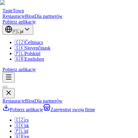
TasteTown
Restauracje
Blog
Dla partnerów
Pobierz aplikację
🇵🇱
pl
🇨🇿
Čeština
cs
🇸🇰
Slovenčina
sk
🇵🇱
Polski
pl
🇬🇧
English
en
Pobierz aplikację
Restauracje
Blog
Dla partnerów
Pobierz aplikację
Zarejestruj swoją firmę
🇨🇿
cs
🇸🇰
sk
🇵🇱
pl
🇬🇧
en