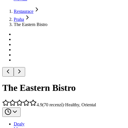
Restaurace
Praha
The Eastern Bistro
The Eastern Bistro
4.9
(
70
recenzí
)
·
Healthy, Oriental
Dealy