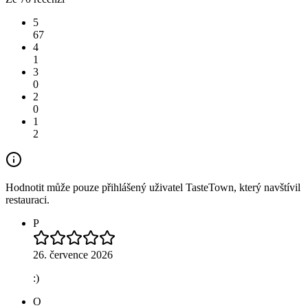
5
67
4
1
3
0
2
0
1
2
Hodnotit může pouze přihlášený uživatel TasteTown, který navštívil
restauraci.
P
26. července 2026
:)
O