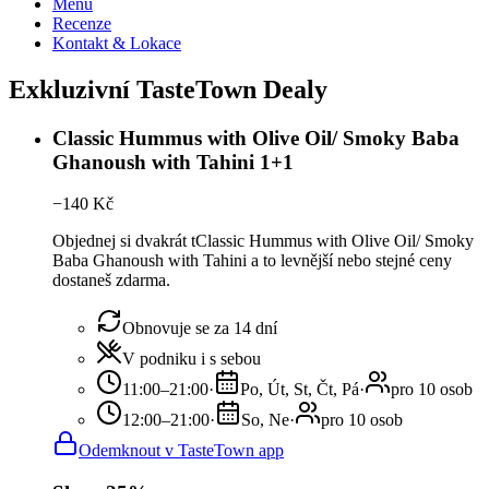
Menu
Recenze
Kontakt & Lokace
Exkluzivní TasteTown Dealy
Classic Hummus with Olive Oil/ Smoky Baba
Ghanoush with Tahini 1+1
−
140
Kč
Objednej si dvakrát tClassic Hummus with Olive Oil/ Smoky
Baba Ghanoush with Tahini a to levnější nebo stejné ceny
dostaneš zdarma.
Obnovuje se za 14 dní
V podniku i s sebou
11:00–21:00
·
Po, Út, St, Čt, Pá
·
pro 10 osob
12:00–21:00
·
So, Ne
·
pro 10 osob
Odemknout v TasteTown app