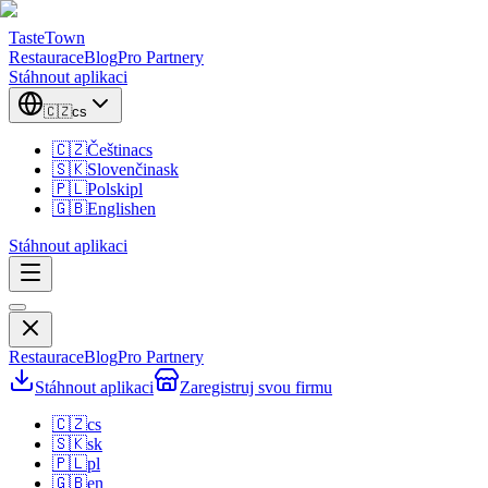
TasteTown
Restaurace
Blog
Pro Partnery
Stáhnout aplikaci
🇨🇿
cs
🇨🇿
Čeština
cs
🇸🇰
Slovenčina
sk
🇵🇱
Polski
pl
🇬🇧
English
en
Stáhnout aplikaci
Restaurace
Blog
Pro Partnery
Stáhnout aplikaci
Zaregistruj svou firmu
🇨🇿
cs
🇸🇰
sk
🇵🇱
pl
🇬🇧
en