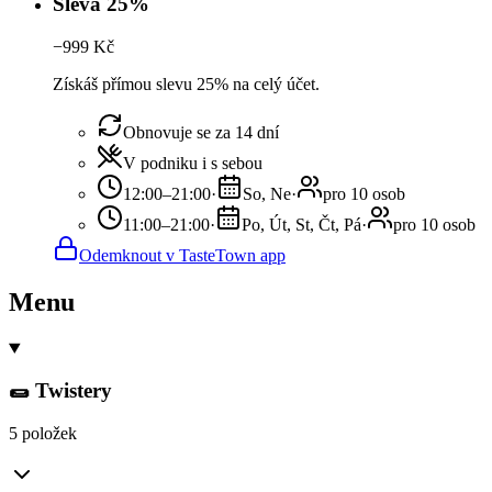
Sleva 25%
−
999
Kč
Získáš přímou slevu 25% na celý účet.
Obnovuje se za 14 dní
V podniku i s sebou
12:00–21:00
·
So, Ne
·
pro 10 osob
11:00–21:00
·
Po, Út, St, Čt, Pá
·
pro 10 osob
Odemknout v TasteTown app
Menu
🌯 Twistery
5 položek