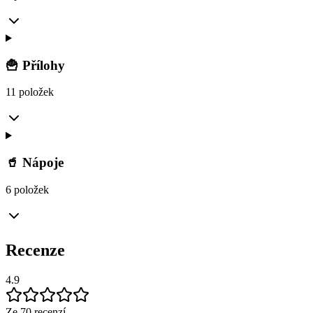
🍟 Přílohy
11 položek
🥤 Nápoje
6 položek
Recenze
4.9
Ze 70 recenzí