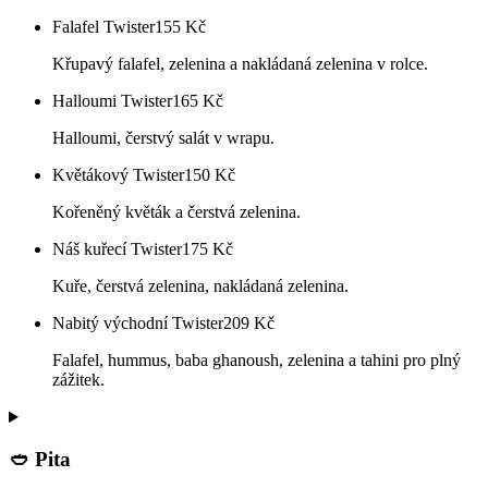
Falafel Twister
155
Kč
Křupavý falafel, zelenina a nakládaná zelenina v rolce.
Halloumi Twister
165
Kč
Halloumi, čerstvý salát v wrapu.
Květákový Twister
150
Kč
Kořeněný květák a čerstvá zelenina.
Náš kuřecí Twister
175
Kč
Kuře, čerstvá zelenina, nakládaná zelenina.
Nabitý východní Twister
209
Kč
Falafel, hummus, baba ghanoush, zelenina a tahini pro plný
zážitek.
🥙 Pita