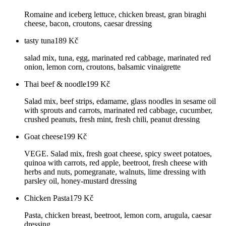
Romaine and iceberg lettuce, chicken breast, gran biraghi
cheese, bacon, croutons, caesar dressing
tasty tuna
189
Kč
salad mix, tuna, egg, marinated red cabbage, marinated red
onion, lemon corn, croutons, balsamic vinaigrette
Thai beef & noodle
199
Kč
Salad mix, beef strips, edamame, glass noodles in sesame oil
with sprouts and carrots, marinated red cabbage, cucumber,
crushed peanuts, fresh mint, fresh chili, peanut dressing
Goat cheese
199
Kč
VEGE. Salad mix, fresh goat cheese, spicy sweet potatoes,
quinoa with carrots, red apple, beetroot, fresh cheese with
herbs and nuts, pomegranate, walnuts, lime dressing with
parsley oil, honey-mustard dressing
Chicken Pasta
179
Kč
Pasta, chicken breast, beetroot, lemon corn, arugula, caesar
dressing