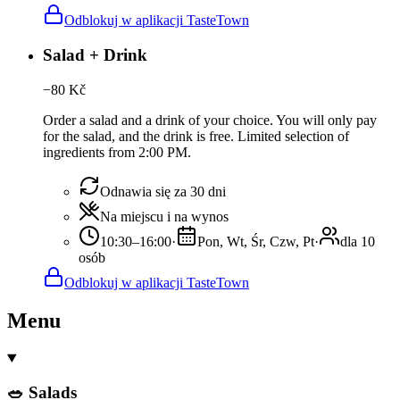
Odblokuj w aplikacji TasteTown
Salad + Drink
−
80
Kč
Order a salad and a drink of your choice. You will only pay
for the salad, and the drink is free. Limited selection of
ingredients from 2:00 PM.
Odnawia się za 30 dni
Na miejscu i na wynos
10:30–16:00
·
Pon, Wt, Śr, Czw, Pt
·
dla 10
osób
Odblokuj w aplikacji TasteTown
Menu
🥗 Salads