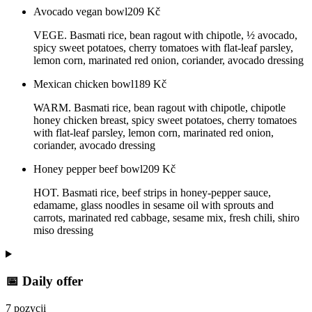
Avocado vegan bowl
209
Kč
VEGE. Basmati rice, bean ragout with chipotle, ½ avocado,
spicy sweet potatoes, cherry tomatoes with flat-leaf parsley,
lemon corn, marinated red onion, coriander, avocado dressing
Mexican chicken bowl
189
Kč
WARM. Basmati rice, bean ragout with chipotle, chipotle
honey chicken breast, spicy sweet potatoes, cherry tomatoes
with flat-leaf parsley, lemon corn, marinated red onion,
coriander, avocado dressing
Honey pepper beef bowl
209
Kč
HOT. Basmati rice, beef strips in honey-pepper sauce,
edamame, glass noodles in sesame oil with sprouts and
carrots, marinated red cabbage, sesame mix, fresh chili, shiro
miso dressing
📅 Daily offer
7 pozycji