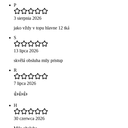
P
3 sierpnia 2026
jako vždy v topu hlavne 12 tká
S
13 lipca 2026
skvělá obsluha mily pristup
R
7 lipca 2026
👍👍👍
H
30 czerwca 2026