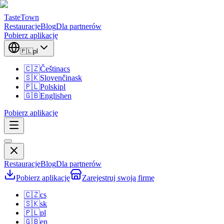
TasteTown
Restauracje
Blog
Dla partnerów
Pobierz aplikację
🇵🇱
pl
🇨🇿
Čeština
cs
🇸🇰
Slovenčina
sk
🇵🇱
Polski
pl
🇬🇧
English
en
Pobierz aplikację
Restauracje
Blog
Dla partnerów
Pobierz aplikację
Zarejestruj swoją firmę
🇨🇿
cs
🇸🇰
sk
🇵🇱
pl
🇬🇧
en