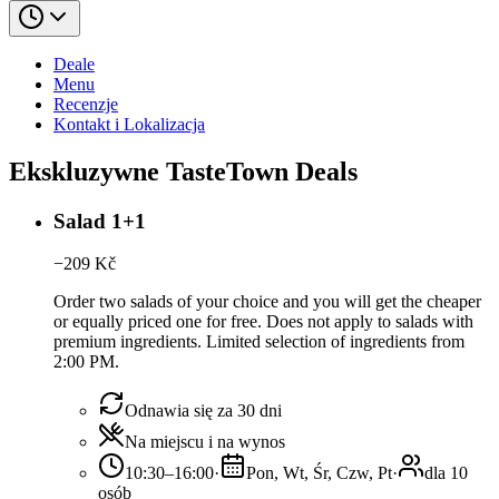
Deale
Menu
Recenzje
Kontakt i Lokalizacja
Ekskluzywne TasteTown Deals
Salad 1+1
−
209
Kč
Order two salads of your choice and you will get the cheaper
or equally priced one for free. Does not apply to salads with
premium ingredients. Limited selection of ingredients from
2:00 PM.
Odnawia się za 30 dni
Na miejscu i na wynos
10:30–16:00
·
Pon, Wt, Śr, Czw, Pt
·
dla 10
osób