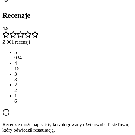
Recenzje
4.9
Z 961 recenzji
5
934
4
16
3
3
2
2
1
6
Recenzję może napisać tylko zalogowany użytkownik TasteTown,
który odwiedził restaurację.