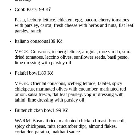
Cobb Pasta
199
Kč
Pasta, iceberg lettuce, chicken, egg, bacon, cherry tomatoes
with parsley, carrot, fresh cheese with herbs and nuts, flat-leaf
parsley, ranch
Italiano couscous
189
Kč
VEGE. Couscous, iceberg lettuce, arugula, mozzarella, sun-
dried tomatoes, leccino olives, sunflower seeds, basil pesto,
lime dressing with parsley oil
Falafel bowl
189
Kč
VEGE. Oriental couscous, iceberg lettuce, falafel, spicy
chickpeas, marinated olives with cucumber, marinated red
onion, salsa fresca, flat-leaf parsley, yogurt dressing with
tahini, lime dressing with parsley oil
Butter chicken bowl
199
Kč
WARM. Basmati rice, marinated chicken breast, broccoli,
spicy chickpeas, raita (cucumber dip), almond flakes,
coriander, paratha, makhani sauce