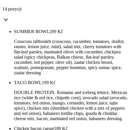
14 pozycji
SUMMER BOWL
209
Kč
Couscous tabbouleh (couscous, cucumber, tomatoes, shallot,
raisins, lemon juice, mint), salad mix, cherry tomatoes with
flat-leaf parsley, marinated olives with cucumber, chickpea
salad (spicy chickpeas, Balkan cheese, flat-leaf parsley,
cucumber, red pepper, olive oil), zaatar chicken breast,
walnuts, pomegranate, pepper hummus, spicy sumac spice,
zaatar dressing
TACO BOWL
199
Kč
DOUBLE PROTEIN. Romaine and iceberg lettuce, Mexican
rice (white & red rice, chipotle corn), avocado salad (avocado,
tomatoes, red onion, mango, coriander, lemon juice, tajin
spice), chicken mix (shredded chicken with a mix of peppers
and red onion), habanero tortilla chips, gouda & cheddar
cheese mix, bacon, marinated red onion, habanero dressing
Chicken bacon caesar
189
Kč