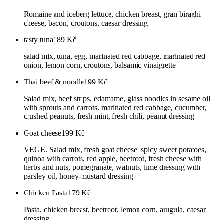
Romaine and iceberg lettuce, chicken breast, gran biraghi
cheese, bacon, croutons, caesar dressing
tasty tuna
189
Kč
salad mix, tuna, egg, marinated red cabbage, marinated red
onion, lemon corn, croutons, balsamic vinaigrette
Thai beef & noodle
199
Kč
Salad mix, beef strips, edamame, glass noodles in sesame oil
with sprouts and carrots, marinated red cabbage, cucumber,
crushed peanuts, fresh mint, fresh chili, peanut dressing
Goat cheese
199
Kč
VEGE. Salad mix, fresh goat cheese, spicy sweet potatoes,
quinoa with carrots, red apple, beetroot, fresh cheese with
herbs and nuts, pomegranate, walnuts, lime dressing with
parsley oil, honey-mustard dressing
Chicken Pasta
179
Kč
Pasta, chicken breast, beetroot, lemon corn, arugula, caesar
dressing