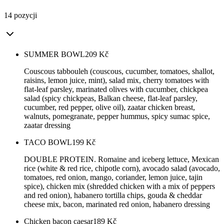
14 pozycji
SUMMER BOWL
209
Kč
Couscous tabbouleh (couscous, cucumber, tomatoes, shallot,
raisins, lemon juice, mint), salad mix, cherry tomatoes with
flat-leaf parsley, marinated olives with cucumber, chickpea
salad (spicy chickpeas, Balkan cheese, flat-leaf parsley,
cucumber, red pepper, olive oil), zaatar chicken breast,
walnuts, pomegranate, pepper hummus, spicy sumac spice,
zaatar dressing
TACO BOWL
199
Kč
DOUBLE PROTEIN. Romaine and iceberg lettuce, Mexican
rice (white & red rice, chipotle corn), avocado salad (avocado,
tomatoes, red onion, mango, coriander, lemon juice, tajin
spice), chicken mix (shredded chicken with a mix of peppers
and red onion), habanero tortilla chips, gouda & cheddar
cheese mix, bacon, marinated red onion, habanero dressing
Chicken bacon caesar
189
Kč