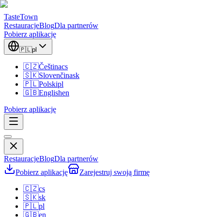
TasteTown
Restauracje
Blog
Dla partnerów
Pobierz aplikację
🇵🇱
pl
🇨🇿
Čeština
cs
🇸🇰
Slovenčina
sk
🇵🇱
Polski
pl
🇬🇧
English
en
Pobierz aplikację
Restauracje
Blog
Dla partnerów
Pobierz aplikację
Zarejestruj swoją firmę
🇨🇿
cs
🇸🇰
sk
🇵🇱
pl
🇬🇧
en