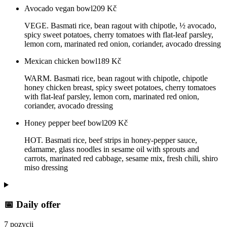
Avocado vegan bowl
209
Kč
VEGE. Basmati rice, bean ragout with chipotle, ½ avocado,
spicy sweet potatoes, cherry tomatoes with flat-leaf parsley,
lemon corn, marinated red onion, coriander, avocado dressing
Mexican chicken bowl
189
Kč
WARM. Basmati rice, bean ragout with chipotle, chipotle
honey chicken breast, spicy sweet potatoes, cherry tomatoes
with flat-leaf parsley, lemon corn, marinated red onion,
coriander, avocado dressing
Honey pepper beef bowl
209
Kč
HOT. Basmati rice, beef strips in honey-pepper sauce,
edamame, glass noodles in sesame oil with sprouts and
carrots, marinated red cabbage, sesame mix, fresh chili, shiro
miso dressing
📅 Daily offer
7 pozycji