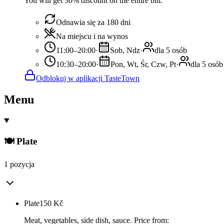
You will get 30% discount on the entire bill.
Odnawia się za 180 dni
Na miejscu i na wynos
11:00–20:00
·
Sob, Ndz
·
dla 5 osób
10:30–20:00
·
Pon, Wt, Śr, Czw, Pt
·
dla 5 osób
Odblokuj w aplikacji TasteTown
Menu
🍽️ Plate
1 pozycja
Plate
150
Kč
Meat, vegetables, side dish, sauce. Price from: