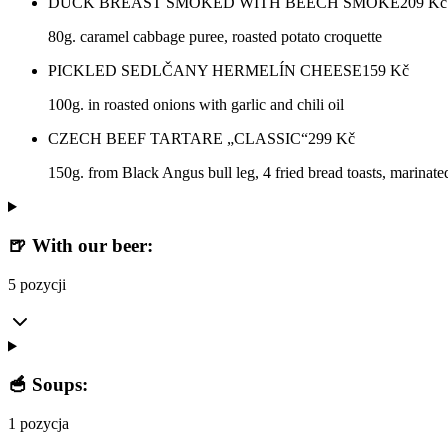
DUCK BREAST SMOKED WITH BEECH SMOKE
209
Kč
80g. caramel cabbage puree, roasted potato croquette
PICKLED SEDLČANY HERMELÍN CHEESE
159
Kč
100g. in roasted onions with garlic and chili oil
CZECH BEEF TARTARE „CLASSIC“
299
Kč
150g. from Black Angus bull leg, 4 fried bread toasts, marinate
🍺 With our beer:
5 pozycji
🥣 Soups:
1 pozycja