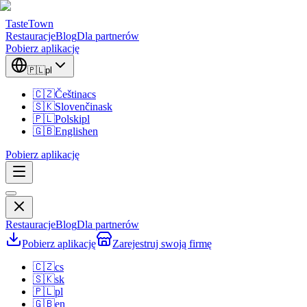
TasteTown
Restauracje
Blog
Dla partnerów
Pobierz aplikację
🇵🇱
pl
🇨🇿
Čeština
cs
🇸🇰
Slovenčina
sk
🇵🇱
Polski
pl
🇬🇧
English
en
Pobierz aplikację
Restauracje
Blog
Dla partnerów
Pobierz aplikację
Zarejestruj swoją firmę
🇨🇿
cs
🇸🇰
sk
🇵🇱
pl
🇬🇧
en