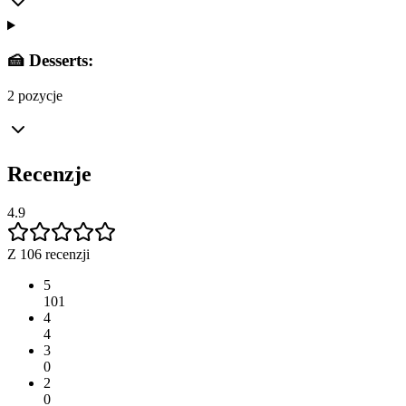
🍰 Desserts:
2 pozycje
Recenzje
4.9
Z 106 recenzji
5
101
4
4
3
0
2
0