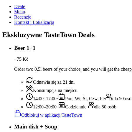
Deale
Menu
Recenzje
Kontakt i Lokalizacja
Ekskluzywne TasteTown Deals
Beer 1+1
−
75
Kč
Order two 0,5l beers of your choice, and you will get the cheape
Odnawia się za 21 dni
Konsumpcja na miejscu
14:00–17:00
·
Pon, Wt, Śr, Czw, Pt
·
dla 50 osó
12:00–20:00
·
Codziennie
·
dla 50 osób
Odblokuj w aplikacji TasteTown
Main dish + Soup