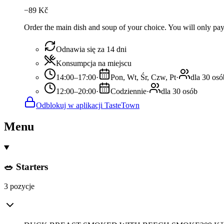
−
89
Kč
Order the main dish and soup of your choice. You will only pay f
Odnawia się za 14 dni
Konsumpcja na miejscu
14:00–17:00
·
Pon, Wt, Śr, Czw, Pt
·
dla 30 osó
12:00–20:00
·
Codziennie
·
dla 30 osób
Odblokuj w aplikacji TasteTown
Menu
🥗 Starters
3 pozycje