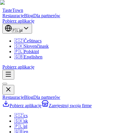
TasteTown
Restauracje
Blog
Dla partnerów
Pobierz aplikację
🇵🇱
pl
🇨🇿
Čeština
cs
🇸🇰
Slovenčina
sk
🇵🇱
Polski
pl
🇬🇧
English
en
Pobierz aplikację
Restauracje
Blog
Dla partnerów
Pobierz aplikację
Zarejestruj swoją firmę
🇨🇿
cs
🇸🇰
sk
🇵🇱
pl
🇬🇧
en