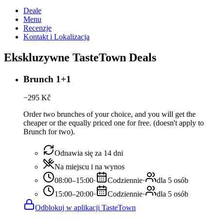
Deale
Menu
Recenzje
Kontakt i Lokalizacja
Ekskluzywne TasteTown Deals
Brunch 1+1
−
295
Kč
Order two brunches of your choice, and you will get the
cheaper or the equally priced one for free. (doesn't apply to
Brunch for two).
Odnawia się za 14 dni
Na miejscu i na wynos
08:00–15:00
·
Codziennie
·
dla 5 osób
15:00–20:00
·
Codziennie
·
dla 5 osób
Odblokuj w aplikacji TasteTown