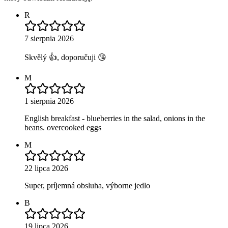
R
7 sierpnia 2026
Skvělý 👍, doporučuji 😘
M
1 sierpnia 2026
English breakfast - blueberries in the salad, onions in the
beans. overcooked eggs
M
22 lipca 2026
Super, príjemná obsluha, výborne jedlo
B
19 lipca 2026