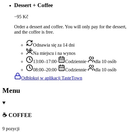
Dessert + Coffee
−
95
Kč
Order a dessert and coffee. You will only pay for the dessert,
and the coffee is free.
Odnawia się za 14 dni
Na miejscu i na wynos
13:00–17:00
·
Codziennie
·
dla 10 osób
08:00–20:00
·
Codziennie
·
dla 10 osób
Odblokuj w aplikacji TasteTown
Menu
☕ COFFEE
9 pozycji