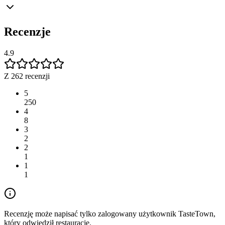
Recenzje
4.9
Z 262 recenzji
5
250
4
8
3
2
2
1
1
1
Recenzję może napisać tylko zalogowany użytkownik TasteTown,
który odwiedził restaurację.