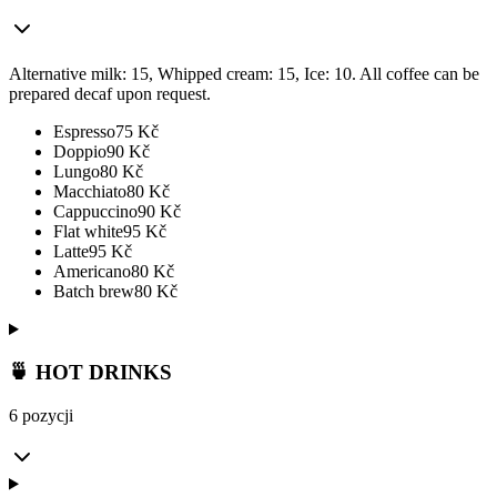
Alternative milk: 15, Whipped cream: 15, Ice: 10. All coffee can be
prepared decaf upon request.
Espresso
75
Kč
Doppio
90
Kč
Lungo
80
Kč
Macchiato
80
Kč
Cappuccino
90
Kč
Flat white
95
Kč
Latte
95
Kč
Americano
80
Kč
Batch brew
80
Kč
🍵 HOT DRINKS
6 pozycji