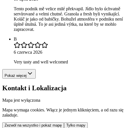
Tento podnik mě velice milé překvapil. Jídlo bylo úchvatně
servírované a velmi chutné. Granola a fresh byli vynikající.
Koláč je jako od babičky. Bohužel atmosféra v podniku není
úplně útulná. To je asi jediná výtka, na které by se mohlo
zapracovat.
B
6 czerwca 2026
Very tasty and well welcomed
Pokaż więcej
Kontakt i Lokalizacja
Mapa jest wyłączona
Mapa wymaga cookies. Włącz je jednym kliknięciem, a od razu się
załaduje.
Zezwól na wszystko i pokaż mapę
Tylko mapy