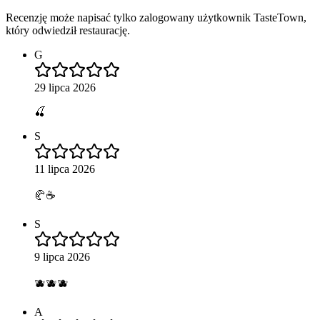
Recenzję może napisać tylko zalogowany użytkownik TasteTown,
który odwiedził restaurację.
G
29 lipca 2026
🍒
S
11 lipca 2026
🥐☕️
S
9 lipca 2026
🫐🫐🫐
A