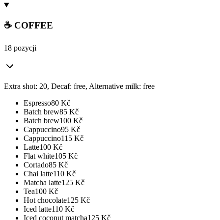
☕ COFFEE
18 pozycji
Extra shot: 20, Decaf: free, Alternative milk: free
Espresso
80
Kč
Batch brew
85
Kč
Batch brew
100
Kč
Cappuccino
95
Kč
Cappuccino
115
Kč
Latte
100
Kč
Flat white
105
Kč
Cortado
85
Kč
Chai latte
110
Kč
Matcha latte
125
Kč
Tea
100
Kč
Hot chocolate
125
Kč
Iced latte
110
Kč
Iced coconut matcha
125
Kč