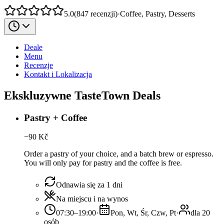
5.0
(
847
recenzji
)
·
Coffee, Pastry, Desserts
Deale
Menu
Recenzje
Kontakt i Lokalizacja
Ekskluzywne TasteTown Deals
Pastry + Coffee
−
90
Kč
Order a pastry of your choice, and a batch brew or espresso.
You will only pay for pastry and the coffee is free.
Odnawia się za 1 dni
Na miejscu i na wynos
07:30–19:00
·
Pon, Wt, Śr, Czw, Pt
·
dla 20
osób