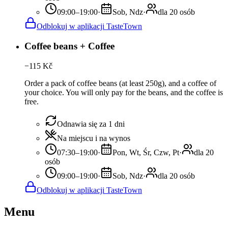
09:00–19:00
·
Sob, Ndz
·
dla 20 osób
Odblokuj w aplikacji TasteTown
Coffee beans + Coffee
−
115
Kč
Order a pack of coffee beans (at least 250g), and a coffee of
your choice. You will only pay for the beans, and the coffee is
free.
Odnawia się za 1 dni
Na miejscu i na wynos
07:30–19:00
·
Pon, Wt, Śr, Czw, Pt
·
dla 20
osób
09:00–19:00
·
Sob, Ndz
·
dla 20 osób
Odblokuj w aplikacji TasteTown
Menu