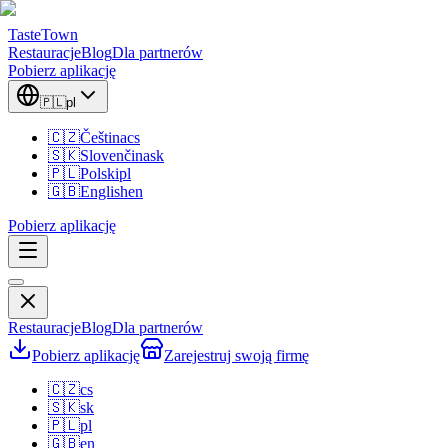
TasteTown
Restauracje
Blog
Dla partnerów
Pobierz aplikację
🇵🇱
pl
🇨🇿
Čeština
cs
🇸🇰
Slovenčina
sk
🇵🇱
Polski
pl
🇬🇧
English
en
Pobierz aplikację
Restauracje
Blog
Dla partnerów
Pobierz aplikację
Zarejestruj swoją firmę
🇨🇿
cs
🇸🇰
sk
🇵🇱
pl
🇬🇧
en