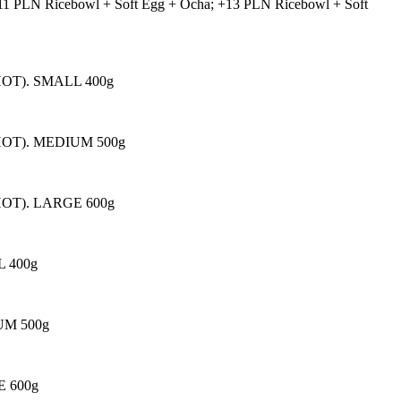
11 PLN Ricebowl + Soft Egg + Ocha; +13 PLN Ricebowl + Soft
ILD/HOT). SMALL 400g
MILD/HOT). MEDIUM 500g
ILD/HOT). LARGE 600g
LL 400g
DIUM 500g
GE 600g