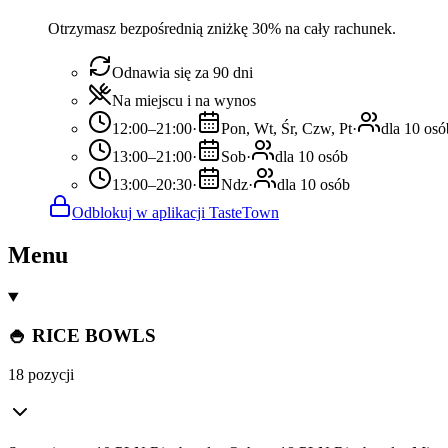
Otrzymasz bezpośrednią zniżkę 30% na cały rachunek.
Odnawia się za 90 dni
Na miejscu i na wynos
12:00–21:00
·
Pon, Wt, Śr, Czw, Pt
·
dla 10 osó
13:00–21:00
·
Sob
·
dla 10 osób
13:00–20:30
·
Ndz
·
dla 10 osób
Odblokuj w aplikacji TasteTown
Menu
🍚 RICE BOWLS
18 pozycji