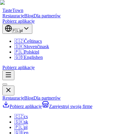
TasteTown
Restauracje
Blog
Dla partnerów
Pobierz aplikację
🇵🇱
pl
🇨🇿
Čeština
cs
🇸🇰
Slovenčina
sk
🇵🇱
Polski
pl
🇬🇧
English
en
Pobierz aplikację
Restauracje
Blog
Dla partnerów
Pobierz aplikację
Zarejestruj swoją firmę
🇨🇿
cs
🇸🇰
sk
🇵🇱
pl
🇬🇧
en