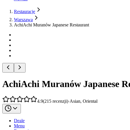
Restauracje
Warszawa
AchiAchi Muranów Japanese Restaurant
AchiAchi Muranów Japanese Re
4.9
(
215
recenzji
)
·
Asian, Oriental
Deale
Menu