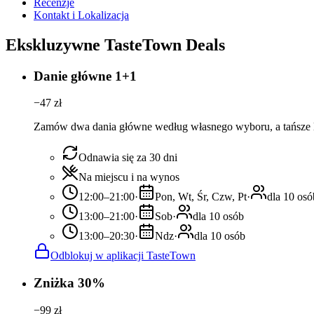
Recenzje
Kontakt i Lokalizacja
Ekskluzywne TasteTown Deals
Danie główne 1+1
−
47
zł
Zamów dwa dania główne według własnego wyboru, a tańsze lu
Odnawia się za 30 dni
Na miejscu i na wynos
12:00–21:00
·
Pon, Wt, Śr, Czw, Pt
·
dla 10 osó
13:00–21:00
·
Sob
·
dla 10 osób
13:00–20:30
·
Ndz
·
dla 10 osób
Odblokuj w aplikacji TasteTown
Zniżka 30%
−
99
zł