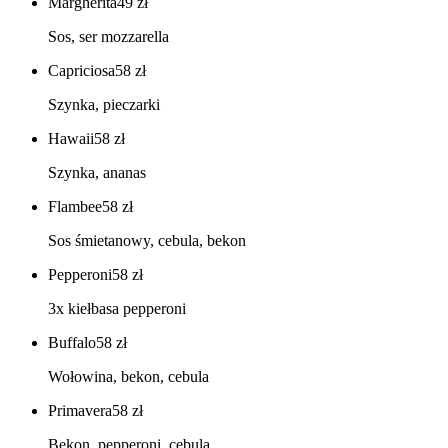
Margherita
49
zł
Sos, ser mozzarella
Capriciosa
58
zł
Szynka, pieczarki
Hawaii
58
zł
Szynka, ananas
Flambee
58
zł
Sos śmietanowy, cebula, bekon
Pepperoni
58
zł
3x kiełbasa pepperoni
Buffalo
58
zł
Wołowina, bekon, cebula
Primavera
58
zł
Bekon, pepperoni, cebula