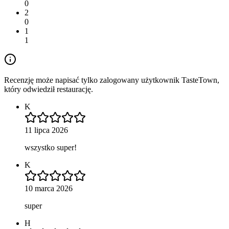
0
2
0
1
1
Recenzję może napisać tylko zalogowany użytkownik TasteTown,
który odwiedził restaurację.
K
11 lipca 2026
wszystko super!
K
10 marca 2026
super
H