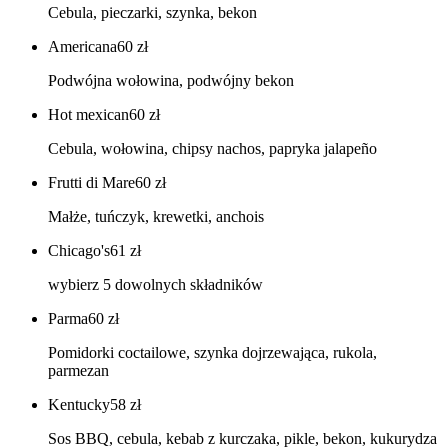
Cebula, pieczarki, szynka, bekon
Americana
60
zł
Podwójna wołowina, podwójny bekon
Hot mexican
60
zł
Cebula, wołowina, chipsy nachos, papryka jalapeño
Frutti di Mare
60
zł
Małże, tuńczyk, krewetki, anchois
Chicago's
61
zł
wybierz 5 dowolnych składników
Parma
60
zł
Pomidorki coctailowe, szynka dojrzewająca, rukola,
parmezan
Kentucky
58
zł
Sos BBQ, cebula, kebab z kurczaka, pikle, bekon, kukurydza