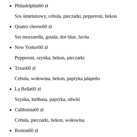
Philadelphia
60
zł
Sos śmietanowy, cebula, pieczarki, pepperoni, bekon
Quatro cheese
60
zł
Ser mozzarella, gouda, dor blue, favita
New Yorker
60
zł
Pepperoni, szynka, bekon, pieczarki
Texas
60
zł
Cebula, wołowina, bekon, papryka jalapeño
La Bella
60
zł
Szynka, kiełbasa, papryka, oliwki
California
60
zł
Cebula, pieczarki, bekon, wołowina
Boston
60
zł