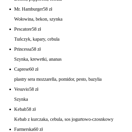
Mr. Hamburger
58
zł
Wołowina, bekon, szynka
Pescatore
58
zł
Tuńczyk, kapary, cebula
Princessa
58
zł
Szynka, krewetki, ananas
Caprese
60
zł
plastry sera mozzarella, pomidor, pesto, bazylia
Vesuvio
58
zł
Szynka
Kebab
58
zł
Kebab z kurczaka, cebula, sos jogurtowo-czosnkowy
Farmerska
60
zł