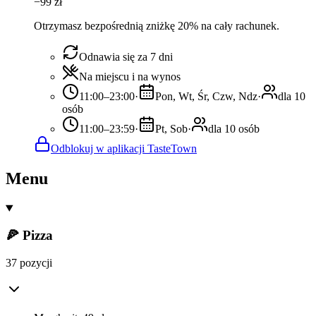
−
99
zł
Otrzymasz bezpośrednią zniżkę 20% na cały rachunek.
Odnawia się za 7 dni
Na miejscu i na wynos
11:00–23:00
·
Pon, Wt, Śr, Czw, Ndz
·
dla 10
osób
11:00–23:59
·
Pt, Sob
·
dla 10 osób
Odblokuj w aplikacji TasteTown
Menu
🍕 Pizza
37 pozycji