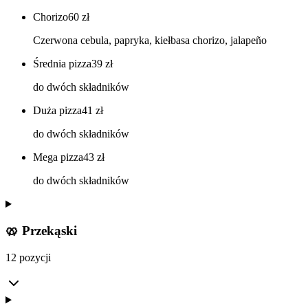
Chorizo
60
zł
Czerwona cebula, papryka, kiełbasa chorizo, jalapeño
Średnia pizza
39
zł
do dwóch składników
Duża pizza
41
zł
do dwóch składników
Mega pizza
43
zł
do dwóch składników
🥨 Przekąski
12 pozycji