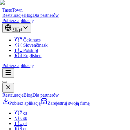
TasteTown
Restauracje
Blog
Dla partnerów
Pobierz aplikację
🇵🇱
pl
🇨🇿
Čeština
cs
🇸🇰
Slovenčina
sk
🇵🇱
Polski
pl
🇬🇧
English
en
Pobierz aplikację
Restauracje
Blog
Dla partnerów
Pobierz aplikację
Zarejestruj swoją firmę
🇨🇿
cs
🇸🇰
sk
🇵🇱
pl
🇬🇧
en