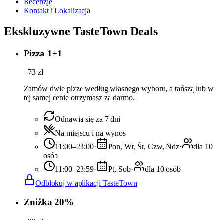
Recenzje
Kontakt i Lokalizacja
Ekskluzywne TasteTown Deals
Pizza 1+1
−
73
zł
Zamów dwie pizze według własnego wyboru, a tańszą lub w
tej samej cenie otrzymasz za darmo.
Odnawia się za 7 dni
Na miejscu i na wynos
11:00–23:00
·
Pon, Wt, Śr, Czw, Ndz
·
dla 10
osób
11:00–23:59
·
Pt, Sob
·
dla 10 osób
Odblokuj w aplikacji TasteTown
Zniżka 20%