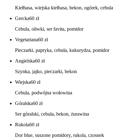
Kiełbasa, wiejska kiełbasa, bekon, ogórek, cebula
Grecka
60
zł
Cebula, oliwki, ser favita, pomidor
Vegetariana
60
zł
Pieczarki, papryka, cebula, kukurydza, pomidor
Angielska
60
zł
Szynka, jajko, pieczarki, bekon
Wiejska
60
zł
Cebula, podwójna wołowina
Góralska
60
zł
Ser góralski, cebula, bekon, żurawina
Rukola
60
zł
Dor blue, suszone pomidory, rukola, czosnek