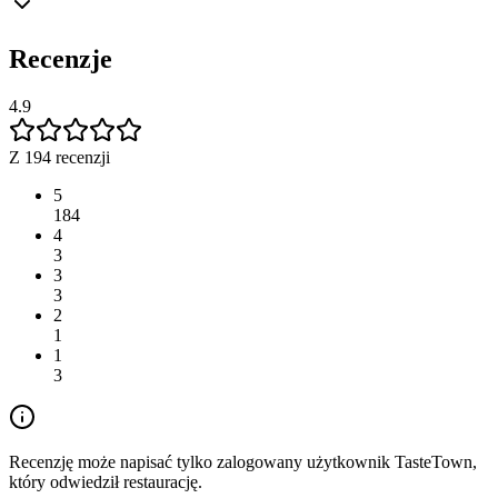
Recenzje
4.9
Z 194 recenzji
5
184
4
3
3
3
2
1
1
3
Recenzję może napisać tylko zalogowany użytkownik TasteTown,
który odwiedził restaurację.