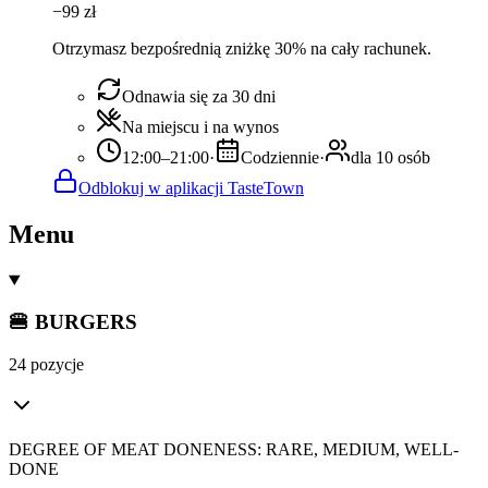
−
99
zł
Otrzymasz bezpośrednią zniżkę 30% na cały rachunek.
Odnawia się za 30 dni
Na miejscu i na wynos
12:00–21:00
·
Codziennie
·
dla 10 osób
Odblokuj w aplikacji TasteTown
Menu
🍔 BURGERS
24 pozycje
DEGREE OF MEAT DONENESS: RARE, MEDIUM, WELL-
DONE