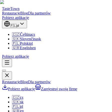
TasteTown
Restauracje
Blog
Dla partnerów
Pobierz aplikację
🇵🇱
pl
🇨🇿
Čeština
cs
🇸🇰
Slovenčina
sk
🇵🇱
Polski
pl
🇬🇧
English
en
Pobierz aplikację
Restauracje
Blog
Dla partnerów
Pobierz aplikację
Zarejestruj swoją firmę
🇨🇿
cs
🇸🇰
sk
🇵🇱
pl
🇬🇧
en