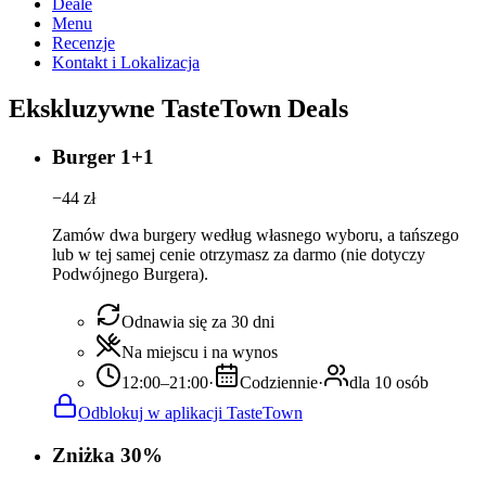
Deale
Menu
Recenzje
Kontakt i Lokalizacja
Ekskluzywne TasteTown Deals
Burger 1+1
−
44
zł
Zamów dwa burgery według własnego wyboru, a tańszego
lub w tej samej cenie otrzymasz za darmo (nie dotyczy
Podwójnego Burgera).
Odnawia się za 30 dni
Na miejscu i na wynos
12:00–21:00
·
Codziennie
·
dla 10 osób
Odblokuj w aplikacji TasteTown
Zniżka 30%