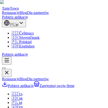
TasteTown
Restauracje
Blog
Dla partnerów
Pobierz aplikację
🇵🇱
pl
🇨🇿
Čeština
cs
🇸🇰
Slovenčina
sk
🇵🇱
Polski
pl
🇬🇧
English
en
Pobierz aplikację
Restauracje
Blog
Dla partnerów
Pobierz aplikację
Zarejestruj swoją firmę
🇨🇿
cs
🇸🇰
sk
🇵🇱
pl
🇬🇧
en