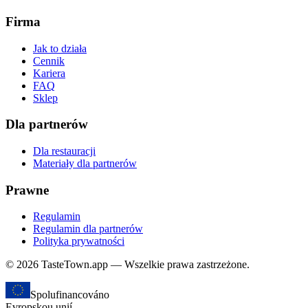
Firma
Jak to działa
Cennik
Kariera
FAQ
Sklep
Dla partnerów
Dla restauracji
Materiały dla partnerów
Prawne
Regulamin
Regulamin dla partnerów
Polityka prywatności
© 2026 TasteTown.app — Wszelkie prawa zastrzeżone.
Spolufinancováno
Evropskou unií