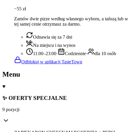
−
55
zł
Zamów dwie pizze według własnego wyboru, a tańszą lub w
tej samej cenie otrzymasz za darmo.
Odnawia się za 7 dni
Na miejscu i na wynos
11:00–23:00
·
Codziennie
·
dla 10 osób
Odblokuj w aplikacji TasteTown
Menu
✨ OFERTY SPECJALNE
9 pozycji