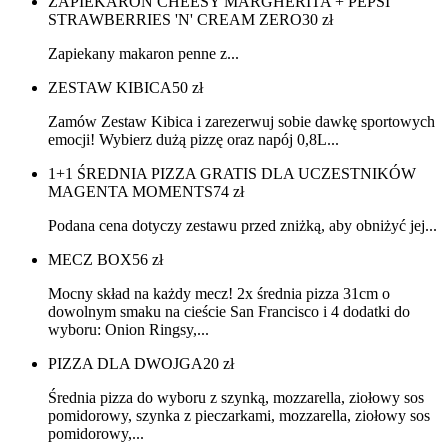
ZAPIEKARON CHEESY MARGHERITA + PEPSI
STRAWBERRIES 'N' CREAM ZERO
30
zł
Zapiekany makaron penne z...
ZESTAW KIBICA
50
zł
Zamów Zestaw Kibica i zarezerwuj sobie dawkę sportowych
emocji! Wybierz dużą pizzę oraz napój 0,8L...
1+1 ŚREDNIA PIZZA GRATIS DLA UCZESTNIKÓW
MAGENTA MOMENTS
74
zł
Podana cena dotyczy zestawu przed zniżką, aby obniżyć jej...
MECZ BOX
56
zł
Mocny skład na każdy mecz! 2x średnia pizza 31cm o
dowolnym smaku na cieście San Francisco i 4 dodatki do
wyboru: Onion Ringsy,...
PIZZA DLA DWOJGA
20
zł
Średnia pizza do wyboru z szynką, mozzarella, ziołowy sos
pomidorowy, szynka z pieczarkami, mozzarella, ziołowy sos
pomidorowy,...