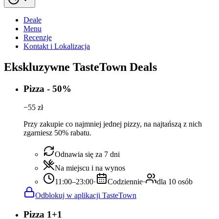
Deale
Menu
Recenzje
Kontakt i Lokalizacja
Ekskluzywne TasteTown Deals
Pizza - 50%
−
55
zł
Przy zakupie co najmniej jednej pizzy, na najtańszą z nich
zgarniesz 50% rabatu.
Odnawia się za 7 dni
Na miejscu i na wynos
11:00–23:00
·
Codziennie
·
dla 10 osób
Odblokuj w aplikacji TasteTown
Pizza 1+1