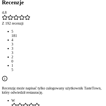
Recenzje
4.8
Z 192 recenzji
5
181
4
3
3
3
2
0
1
5
Recenzję może napisać tylko zalogowany użytkownik TasteTown,
który odwiedził restaurację.
W