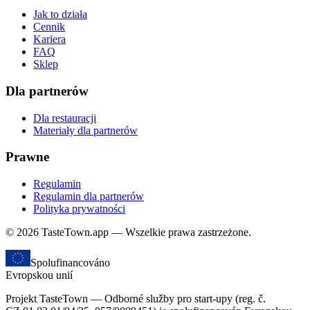
Jak to działa
Cennik
Kariera
FAQ
Sklep
Dla partnerów
Dla restauracji
Materiały dla partnerów
Prawne
Regulamin
Regulamin dla partnerów
Polityka prywatności
© 2026 TasteTown.app — Wszelkie prawa zastrzeżone.
Spolufinancováno
Evropskou unií
Projekt TasteTown — Odborné služby pro start-upy (reg. č.