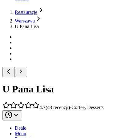
Restauracje
Warszawa
U Pana Lisa
U Pana Lisa
4.7
(
43
recenzji
)
·
Coffee, Desserts
Deale
Menu