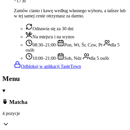
−
17
zł
Zamów ciasto i kawę według własnego wyboru, a tańsze lub
w tej samej cenie otrzymasz za darmo.
Odnawia się za 30 dni
Na miejscu i na wynos
08:30–21:00
·
Pon, Wt, Śr, Czw, Pt
·
dla 5
osób
10:00–21:00
·
Sob, Ndz
·
dla 5 osób
Odblokuj w aplikacji TasteTown
Menu
🍵 Matcha
4 pozycje