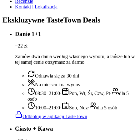
Recenzje
Kontakt i Lokalizacja
Ekskluzywne TasteTown Deals
Danie 1+1
−
22
zł
Zamów dwa dania według własnego wyboru, a tańsze lub w
tej samej cenie otrzymasz za darmo.
Odnawia się za 30 dni
Na miejscu i na wynos
08:30–21:00
·
Pon, Wt, Śr, Czw, Pt
·
dla 5
osób
10:00–21:00
·
Sob, Ndz
·
dla 5 osób
Odblokuj w aplikacji TasteTown
Ciasto + Kawa