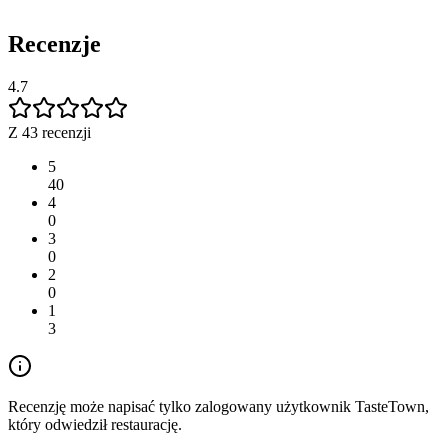
Recenzje
4.7
Z 43 recenzji
5
40
4
0
3
0
2
0
1
3
Recenzję może napisać tylko zalogowany użytkownik TasteTown,
który odwiedził restaurację.