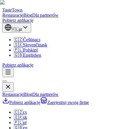
TasteTown
Restauracje
Blog
Dla partnerów
Pobierz aplikację
🇵🇱
pl
🇨🇿
Čeština
cs
🇸🇰
Slovenčina
sk
🇵🇱
Polski
pl
🇬🇧
English
en
Pobierz aplikację
Restauracje
Blog
Dla partnerów
Pobierz aplikację
Zarejestruj swoją firmę
🇨🇿
cs
🇸🇰
sk
🇵🇱
pl
🇬🇧
en