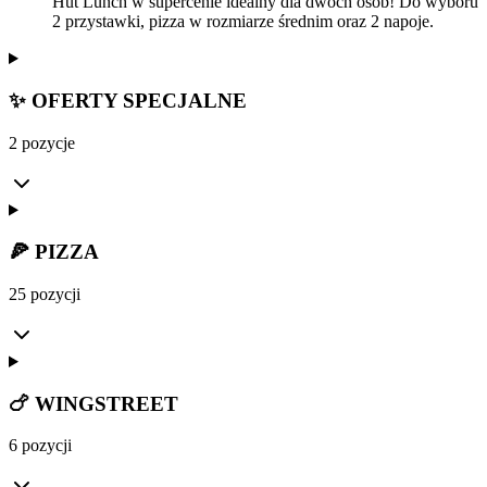
Hut Lunch w supercenie idealny dla dwóch osób! Do wyboru
2 przystawki, pizza w rozmiarze średnim oraz 2 napoje.
✨ OFERTY SPECJALNE
2 pozycje
🍕 PIZZA
25 pozycji
🍗 WINGSTREET
6 pozycji