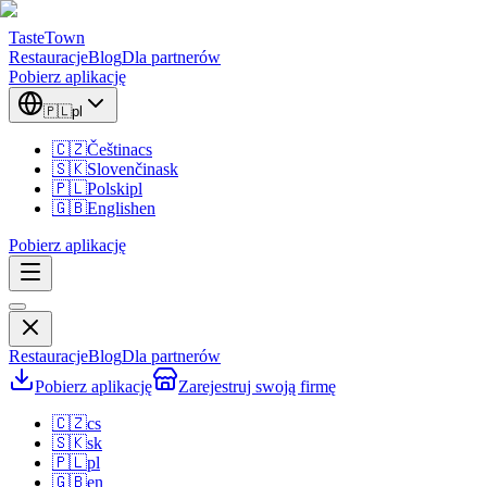
TasteTown
Restauracje
Blog
Dla partnerów
Pobierz aplikację
🇵🇱
pl
🇨🇿
Čeština
cs
🇸🇰
Slovenčina
sk
🇵🇱
Polski
pl
🇬🇧
English
en
Pobierz aplikację
Restauracje
Blog
Dla partnerów
Pobierz aplikację
Zarejestruj swoją firmę
🇨🇿
cs
🇸🇰
sk
🇵🇱
pl
🇬🇧
en