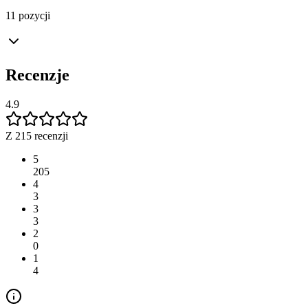
11 pozycji
Recenzje
4.9
Z 215 recenzji
5
205
4
3
3
3
2
0
1
4