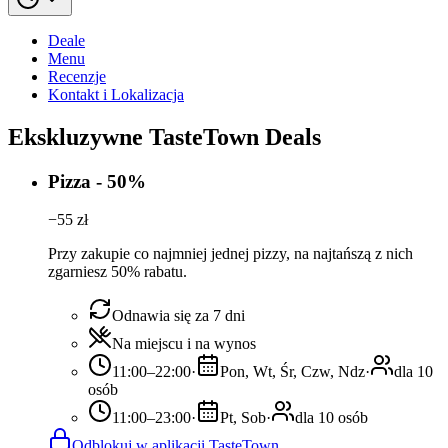
Deale
Menu
Recenzje
Kontakt i Lokalizacja
Ekskluzywne TasteTown Deals
Pizza - 50%
−
55
zł
Przy zakupie co najmniej jednej pizzy, na najtańszą z nich
zgarniesz 50% rabatu.
Odnawia się za 7 dni
Na miejscu i na wynos
11:00–22:00
·
Pon, Wt, Śr, Czw, Ndz
·
dla 10
osób
11:00–23:00
·
Pt, Sob
·
dla 10 osób
Odblokuj w aplikacji TasteTown