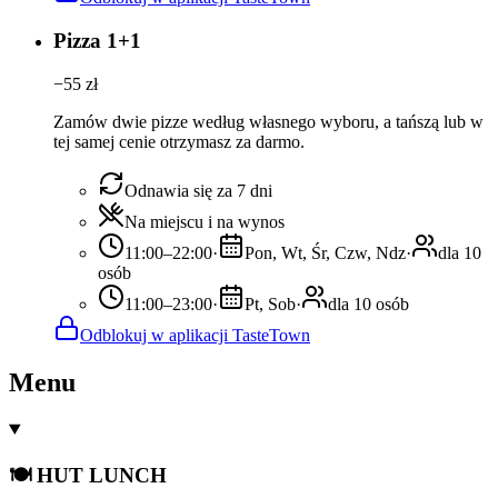
Pizza 1+1
−
55
zł
Zamów dwie pizze według własnego wyboru, a tańszą lub w
tej samej cenie otrzymasz za darmo.
Odnawia się za 7 dni
Na miejscu i na wynos
11:00–22:00
·
Pon, Wt, Śr, Czw, Ndz
·
dla 10
osób
11:00–23:00
·
Pt, Sob
·
dla 10 osób
Odblokuj w aplikacji TasteTown
Menu
🍽️ HUT LUNCH