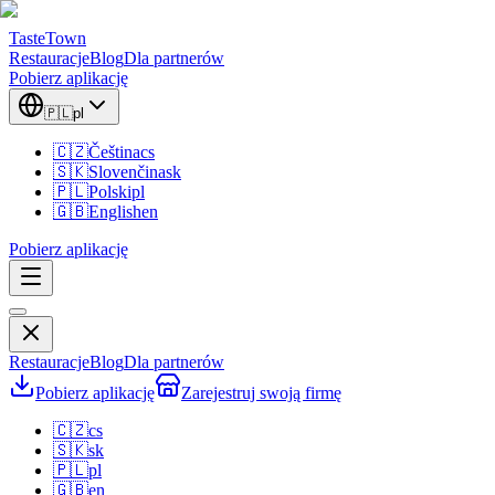
TasteTown
Restauracje
Blog
Dla partnerów
Pobierz aplikację
🇵🇱
pl
🇨🇿
Čeština
cs
🇸🇰
Slovenčina
sk
🇵🇱
Polski
pl
🇬🇧
English
en
Pobierz aplikację
Restauracje
Blog
Dla partnerów
Pobierz aplikację
Zarejestruj swoją firmę
🇨🇿
cs
🇸🇰
sk
🇵🇱
pl
🇬🇧
en