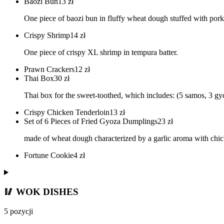
Baozi Bun
13
zł
One piece of baozi bun in fluffy wheat dough stuffed with pork 
Crispy Shrimp
14
zł
One piece of crispy XL shrimp in tempura batter.
Prawn Crackers
12
zł
Thai Box
30
zł
Thai box for the sweet-toothed, which includes: (5 samos, 3 g
Crispy Chicken Tenderloin
13
zł
Set of 6 Pieces of Fried Gyoza Dumplings
23
zł
made of wheat dough characterized by a garlic aroma with chic
Fortune Cookie
4
zł
🥢 WOK DISHES
5 pozycji