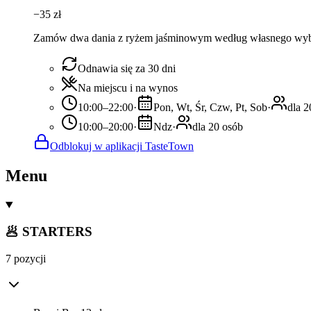
−
35
zł
Zamów dwa dania z ryżem jaśminowym według własnego wyboru
Odnawia się za 30 dni
Na miejscu i na wynos
10:00–22:00
·
Pon, Wt, Śr, Czw, Pt, Sob
·
dla 2
10:00–20:00
·
Ndz
·
dla 20 osób
Odblokuj w aplikacji TasteTown
Menu
🥟 STARTERS
7 pozycji