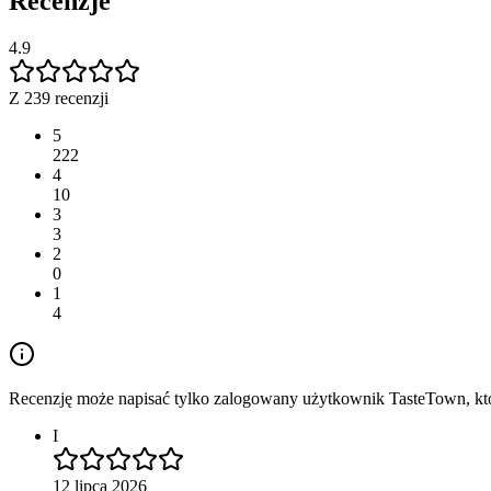
Recenzje
4.9
Z 239 recenzji
5
222
4
10
3
3
2
0
1
4
Recenzję może napisać tylko zalogowany użytkownik TasteTown, któr
I
12 lipca 2026