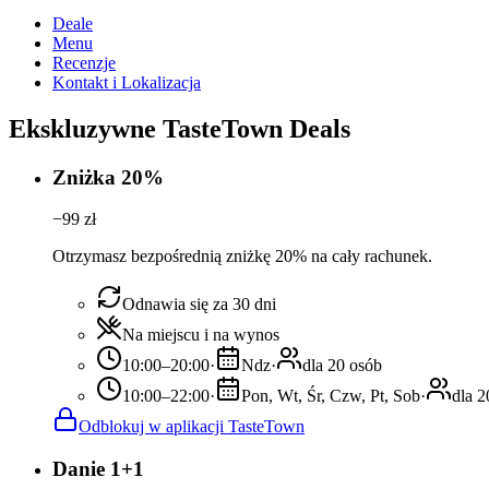
Deale
Menu
Recenzje
Kontakt i Lokalizacja
Ekskluzywne TasteTown Deals
Zniżka 20%
−
99
zł
Otrzymasz bezpośrednią zniżkę 20% na cały rachunek.
Odnawia się za 30 dni
Na miejscu i na wynos
10:00–20:00
·
Ndz
·
dla 20 osób
10:00–22:00
·
Pon, Wt, Śr, Czw, Pt, Sob
·
dla 2
Odblokuj w aplikacji TasteTown
Danie 1+1