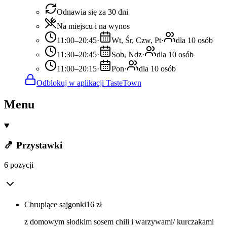
Odnawia się za 30 dni
Na miejscu i na wynos
11:00–20:45
·
Wt, Śr, Czw, Pt
·
dla 10 osób
11:30–20:45
·
Sob, Ndz
·
dla 10 osób
11:00–20:15
·
Pon
·
dla 10 osób
Odblokuj w aplikacji TasteTown
Menu
🍤 Przystawki
6 pozycji
Chrupiące sajgonki
16
zł
z domowym słodkim sosem chili i warzywami/ kurczakami