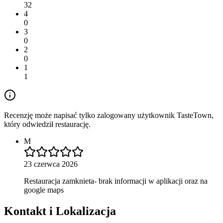
32
4
0
3
0
2
0
1
1
Recenzję może napisać tylko zalogowany użytkownik TasteTown,
który odwiedził restaurację.
M
23 czerwca 2026
Restauracja zamknieta- brak informacji w aplikacji oraz na
google maps
Kontakt i Lokalizacja