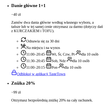
Danie główne 1+1
−
40
zł
Zamów dwa dania główne według własnego wyboru, a
tańsze lub w tej samej cenie otrzymasz za darmo (dotyczy dań
z KURCZAKIEM i TOFU).
Odnawia się za 30 dni
Na miejscu i na wynos
11:00–20:45
·
Wt, Śr, Czw, Pt
·
dla 10 osób
11:30–20:45
·
Sob, Ndz
·
dla 10 osób
11:00–20:15
·
Pon
·
dla 10 osób
Odblokuj w aplikacji TasteTown
Zniżka 20%
−
99
zł
Otrzymasz bezpośrednią zniżkę 20% na cały rachunek.