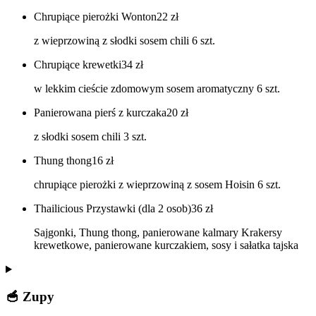
Chrupiące pierożki Wonton
22
zł
z wieprzowiną z słodki sosem chili 6 szt.
Chrupiące krewetki
34
zł
w lekkim cieście zdomowym sosem aromatyczny 6 szt.
Panierowana pierś z kurczaka
20
zł
z słodki sosem chili 3 szt.
Thung thong
16
zł
chrupiące pierożki z wieprzowiną z sosem Hoisin 6 szt.
Thailicious Przystawki (dla 2 osob)
36
zł
Sajgonki, Thung thong, panierowane kalmary Krakersy
krewetkowe, panierowane kurczakiem, sosy i sałatka tajska
🥣 Zupy