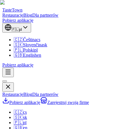
TasteTown
Restauracje
Blog
Dla partnerów
Pobierz aplikację
🇵🇱
pl
🇨🇿
Čeština
cs
🇸🇰
Slovenčina
sk
🇵🇱
Polski
pl
🇬🇧
English
en
Pobierz aplikację
Restauracje
Blog
Dla partnerów
Pobierz aplikację
Zarejestruj swoją firmę
🇨🇿
cs
🇸🇰
sk
🇵🇱
pl
🇬🇧
en