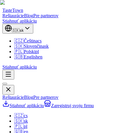
TasteTown
Reštaurácie
Blog
Pre partnerov
Stiahnuť aplikáciu
🇸🇰
sk
🇨🇿
Čeština
cs
🇸🇰
Slovenčina
sk
🇵🇱
Polski
pl
🇬🇧
English
en
Stiahnuť aplikáciu
Reštaurácie
Blog
Pre partnerov
Stiahnuť aplikáciu
Zaregistruj svoju firmu
🇨🇿
cs
🇸🇰
sk
🇵🇱
pl
🇬🇧
en