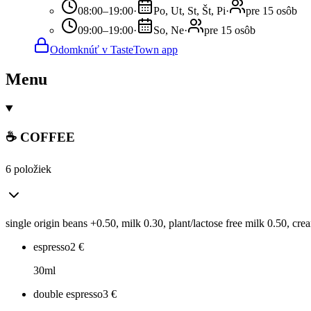
08:00–19:00
·
Po, Ut, St, Št, Pi
·
pre 15 osôb
09:00–19:00
·
So, Ne
·
pre 15 osôb
Odomknúť v TasteTown app
Menu
☕ COFFEE
6 položiek
single origin beans +0.50, milk 0.30, plant/lactose free milk 0.50, cre
espresso
2
€
30ml
double espresso
3
€