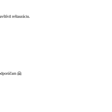
štívil reštauráciu.
 odporúčam 🤗