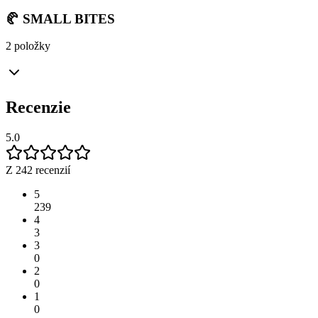
🥐 SMALL BITES
2 položky
Recenzie
5.0
Z 242 recenzií
5
239
4
3
3
0
2
0
1
0