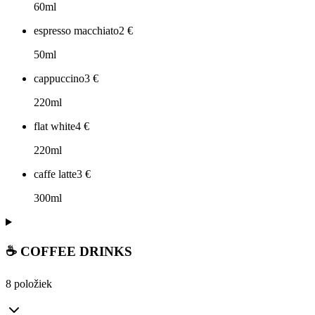
60ml
espresso macchiato
2
€
50ml
cappuccino
3
€
220ml
flat white
4
€
220ml
caffe latte
3
€
300ml
☕ COFFEE DRINKS
8 položiek