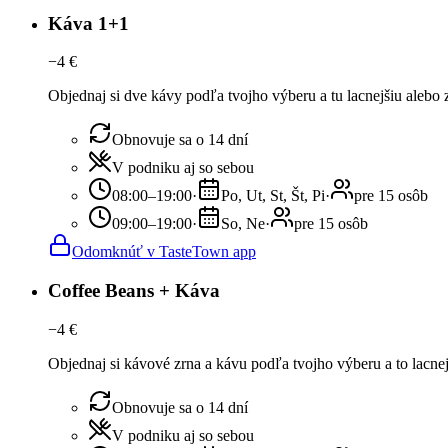
Káva 1+1
−
4
€
Objednaj si dve kávy podľa tvojho výberu a tu lacnejšiu alebo
Obnovuje sa o 14 dní
V podniku aj so sebou
08:00–19:00
·
Po, Ut, St, Št, Pi
·
pre 15 osôb
09:00–19:00
·
So, Ne
·
pre 15 osôb
Odomknúť v TasteTown app
Coffee Beans + Káva
−
4
€
Objednaj si kávové zrna a kávu podľa tvojho výberu a to lacne
Obnovuje sa o 14 dní
V podniku aj so sebou