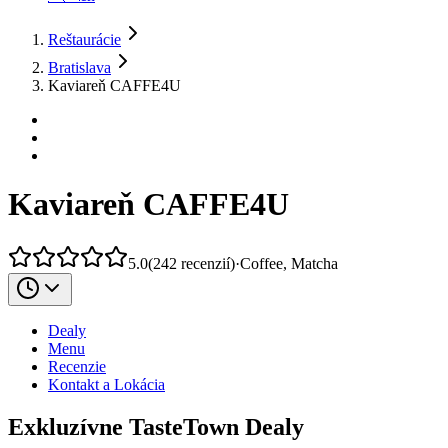
Reštaurácie
Bratislava
Kaviareň CAFFE4U
Kaviareň CAFFE4U
5.0
(
242
recenzií
)
·
Coffee, Matcha
Dealy
Menu
Recenzie
Kontakt a Lokácia
Exkluzívne TasteTown Dealy