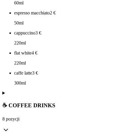
60ml
espresso macchiato
2
€
50ml
cappuccino
3
€
220ml
flat white
4
€
220ml
caffe latte
3
€
300ml
☕ COFFEE DRINKS
8 pozycji