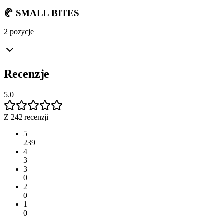
🥐 SMALL BITES
2 pozycje
Recenzje
5.0
Z 242 recenzji
5
239
4
3
3
0
2
0
1
0