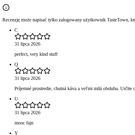
Recenzję może napisać tylko zalogowany użytkownik TasteTown, któr
C
31 lipca 2026
perfect, very kind stuff
Q
31 lipca 2026
Príjemné prostredie, chutná káva a veľmi milá obsluha. Určite
U
31 lipca 2026
mooc fajn
Y