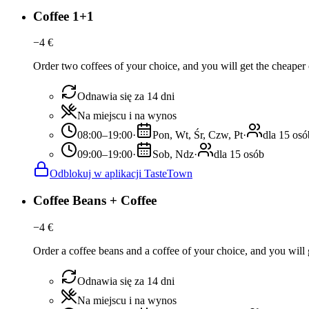
Coffee 1+1
−
4
€
Order two coffees of your choice, and you will get the cheaper o
Odnawia się za 14 dni
Na miejscu i na wynos
08:00–19:00
·
Pon, Wt, Śr, Czw, Pt
·
dla 15 osó
09:00–19:00
·
Sob, Ndz
·
dla 15 osób
Odblokuj w aplikacji TasteTown
Coffee Beans + Coffee
−
4
€
Order a coffee beans and a coffee of your choice, and you will g
Odnawia się za 14 dni
Na miejscu i na wynos