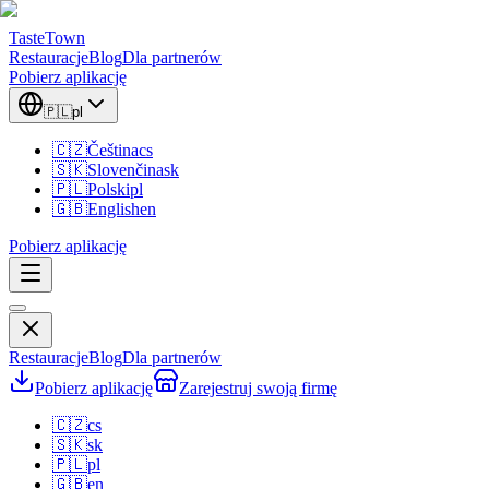
TasteTown
Restauracje
Blog
Dla partnerów
Pobierz aplikację
🇵🇱
pl
🇨🇿
Čeština
cs
🇸🇰
Slovenčina
sk
🇵🇱
Polski
pl
🇬🇧
English
en
Pobierz aplikację
Restauracje
Blog
Dla partnerów
Pobierz aplikację
Zarejestruj swoją firmę
🇨🇿
cs
🇸🇰
sk
🇵🇱
pl
🇬🇧
en