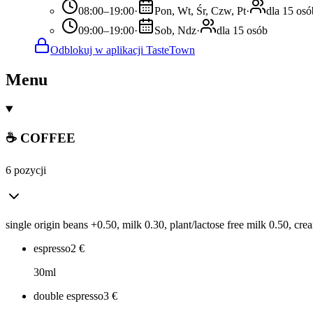
08:00–19:00
·
Pon, Wt, Śr, Czw, Pt
·
dla 15 osó
09:00–19:00
·
Sob, Ndz
·
dla 15 osób
Odblokuj w aplikacji TasteTown
Menu
☕ COFFEE
6 pozycji
single origin beans +0.50, milk 0.30, plant/lactose free milk 0.50, cre
espresso
2
€
30ml
double espresso
3
€