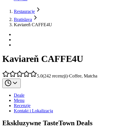
Restauracje
Bratislava
Kaviareň CAFFE4U
Kaviareň CAFFE4U
5.0
(
242
recenzji
)
·
Coffee, Matcha
Deale
Menu
Recenzje
Kontakt i Lokalizacja
Ekskluzywne TasteTown Deals