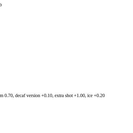
b
am 0.70, decaf version +0.10, extra shot +1.00, ice +0.20