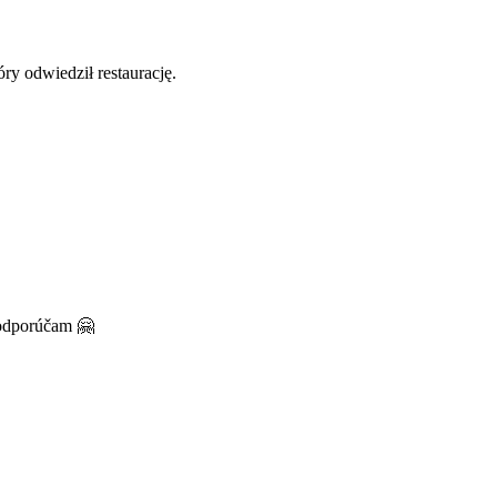
y odwiedził restaurację.
 odporúčam 🤗