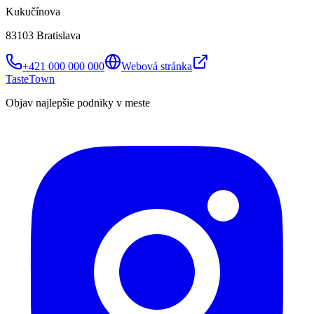
Kukučínova
83103 Bratislava
+421 000 000 000
Webová stránka
TasteTown
Objav najlepšie podniky v meste