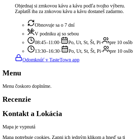
Objednaj si zrnkovou kávu a kávu podľa tvojho výberu.
Zaplatíš iba za znkovou kávu a kávu dostaneš zadarmo.
Obnovuje sa o 7 dní
V podniku aj so sebou
08:45–11:00
·
Po, Ut, St, Št, Pi
·
pre 10 osôb
13:30–16:30
·
Po, Ut, St, Št, Pi
·
pre 10 osôb
Odomknúť v TasteTown app
Menu
Menu čoskoro doplníme.
Recenzie
Kontakt a Lokácia
Mapa je vypnutá
Mapa potrebuje cookies. Zapni ich jedným klikom a hneď sa ti