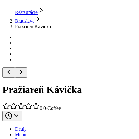
Reštaurácie
Bratislava
Pražiareň Kávička
Pražiareň Kávička
0.0
·
Coffee
Dealy
Menu