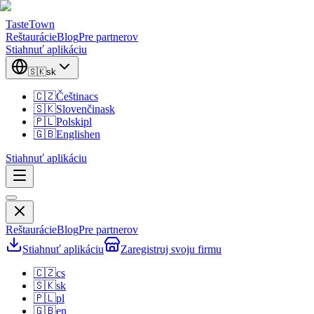
TasteTown
Reštaurácie
Blog
Pre partnerov
Stiahnuť aplikáciu
🇸🇰
sk
🇨🇿
Čeština
cs
🇸🇰
Slovenčina
sk
🇵🇱
Polski
pl
🇬🇧
English
en
Stiahnuť aplikáciu
Reštaurácie
Blog
Pre partnerov
Stiahnuť aplikáciu
Zaregistruj svoju firmu
🇨🇿
cs
🇸🇰
sk
🇵🇱
pl
🇬🇧
en