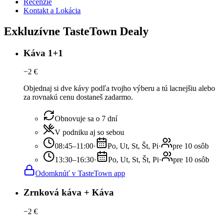
Recenzie
Kontakt a Lokácia
Exkluzívne TasteTown Dealy
Káva 1+1
−
2
€
Objednaj si dve kávy podľa tvojho výberu a tú lacnejšiu alebo
za rovnakú cenu dostaneš zadarmo.
Obnovuje sa o 7 dní
V podniku aj so sebou
08:45–11:00
·
Po, Ut, St, Št, Pi
·
pre 10 osôb
13:30–16:30
·
Po, Ut, St, Št, Pi
·
pre 10 osôb
Odomknúť v TasteTown app
Zrnková káva + Káva
−
2
€