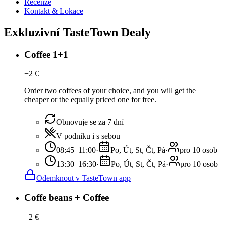
Recenze
Kontakt & Lokace
Exkluzivní TasteTown Dealy
Coffee 1+1
−
2
€
Order two coffees of your choice, and you will get the
cheaper or the equally priced one for free.
Obnovuje se za 7 dní
V podniku i s sebou
08:45–11:00
·
Po, Út, St, Čt, Pá
·
pro 10 osob
13:30–16:30
·
Po, Út, St, Čt, Pá
·
pro 10 osob
Odemknout v TasteTown app
Coffe beans + Coffee
−
2
€