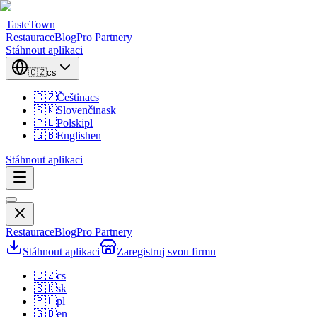
TasteTown
Restaurace
Blog
Pro Partnery
Stáhnout aplikaci
🇨🇿
cs
🇨🇿
Čeština
cs
🇸🇰
Slovenčina
sk
🇵🇱
Polski
pl
🇬🇧
English
en
Stáhnout aplikaci
Restaurace
Blog
Pro Partnery
Stáhnout aplikaci
Zaregistruj svou firmu
🇨🇿
cs
🇸🇰
sk
🇵🇱
pl
🇬🇧
en