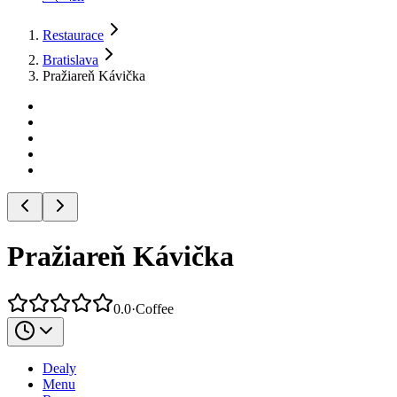
Restaurace
Bratislava
Pražiareň Kávička
Pražiareň Kávička
0.0
·
Coffee
Dealy
Menu