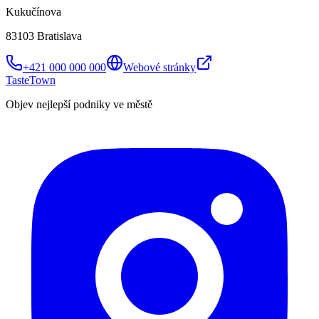
Kukučínova
83103 Bratislava
+421 000 000 000
Webové stránky
TasteTown
Objev nejlepší podniky ve městě