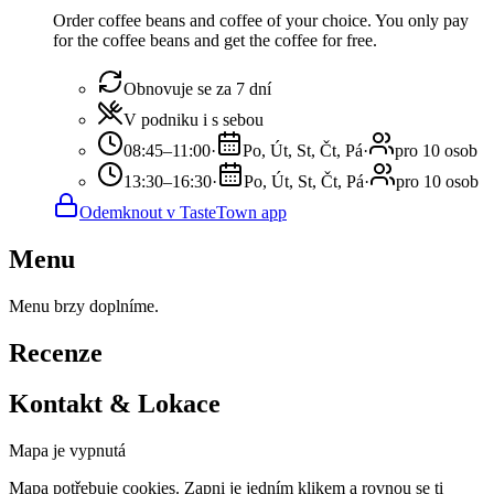
Order coffee beans and coffee of your choice. You only pay
for the coffee beans and get the coffee for free.
Obnovuje se za 7 dní
V podniku i s sebou
08:45–11:00
·
Po, Út, St, Čt, Pá
·
pro 10 osob
13:30–16:30
·
Po, Út, St, Čt, Pá
·
pro 10 osob
Odemknout v TasteTown app
Menu
Menu brzy doplníme.
Recenze
Kontakt & Lokace
Mapa je vypnutá
Mapa potřebuje cookies. Zapni je jedním klikem a rovnou se ti