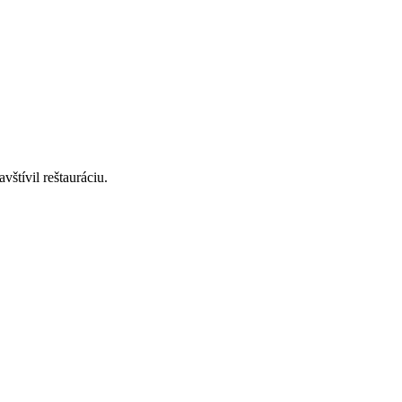
štívil reštauráciu.