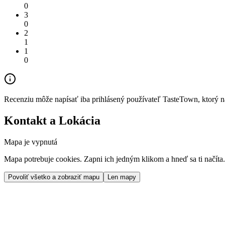
0
3
0
2
1
1
0
Recenziu môže napísať iba prihlásený používateľ TasteTown, ktorý nav
Kontakt a Lokácia
Mapa je vypnutá
Mapa potrebuje cookies. Zapni ich jedným klikom a hneď sa ti načíta.
Povoliť všetko a zobraziť mapu
Len mapy