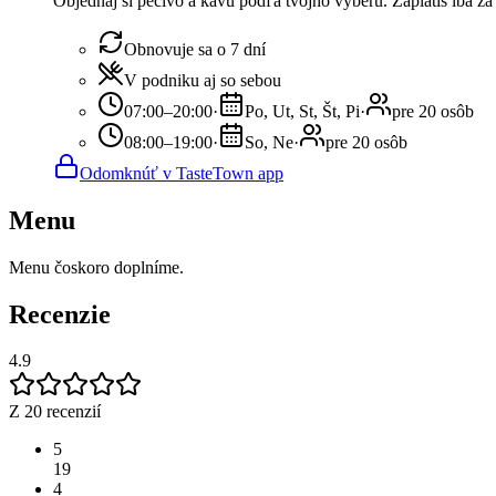
Objednaj si pečivo a kávu podľa tvojho výberu. Zaplatíš iba z
Obnovuje sa o 7 dní
V podniku aj so sebou
07:00–20:00
·
Po, Ut, St, Št, Pi
·
pre 20 osôb
08:00–19:00
·
So, Ne
·
pre 20 osôb
Odomknúť v TasteTown app
Menu
Menu čoskoro doplníme.
Recenzie
4.9
Z 20 recenzií
5
19
4