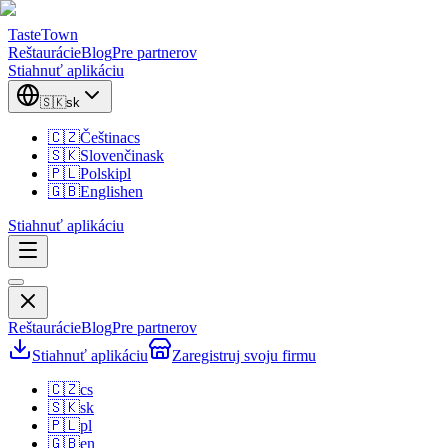
TasteTown
Reštaurácie
Blog
Pre partnerov
Stiahnuť aplikáciu
🇸🇰
sk
🇨🇿
Čeština
cs
🇸🇰
Slovenčina
sk
🇵🇱
Polski
pl
🇬🇧
English
en
Stiahnuť aplikáciu
Reštaurácie
Blog
Pre partnerov
Stiahnuť aplikáciu
Zaregistruj svoju firmu
🇨🇿
cs
🇸🇰
sk
🇵🇱
pl
🇬🇧
en