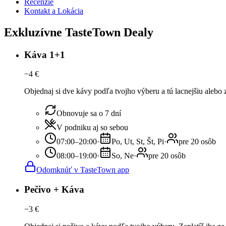
Recenzie
Kontakt a Lokácia
Exkluzívne TasteTown Dealy
Káva 1+1
−
4
€
Objednaj si dve kávy podľa tvojho výberu a tú lacnejšiu alebo
Obnovuje sa o 7 dní
V podniku aj so sebou
07:00–20:00
·
Po, Ut, St, Št, Pi
·
pre 20 osôb
08:00–19:00
·
So, Ne
·
pre 20 osôb
Odomknúť v TasteTown app
Pečivo + Káva
−
3
€