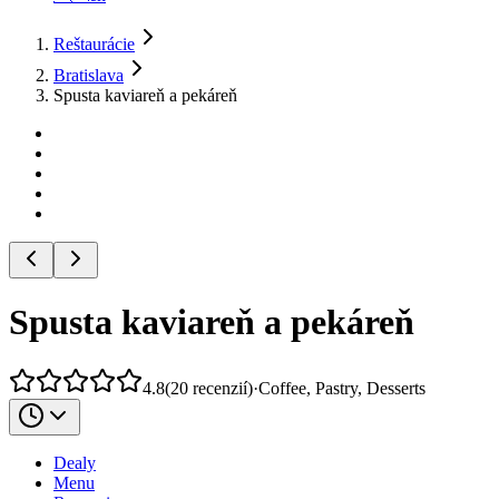
Reštaurácie
Bratislava
Spusta kaviareň a pekáreň
Spusta kaviareň a pekáreň
4.8
(
20
recenzií
)
·
Coffee, Pastry, Desserts
Dealy
Menu