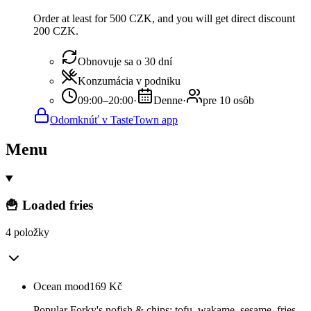
Order at least for 500 CZK, and you will get direct discount
200 CZK.
Obnovuje sa o 30 dní
Konzumácia v podniku
09:00–20:00
·
Denne
·
pre 10 osôb
Odomknúť v TasteTown app
Menu
🍟 Loaded fries
4 položky
Ocean mood
169
Kč
Popular Forky's nofish & chips: tofu, wakame, sesame, fries,