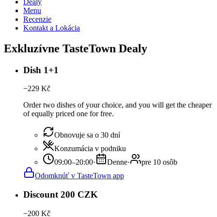
Dealy
Menu
Recenzie
Kontakt a Lokácia
Exkluzívne TasteTown Dealy
Dish 1+1
−
229
Kč
Order two dishes of your choice, and you will get the cheaper
of equally priced one for free.
Obnovuje sa o 30 dní
Konzumácia v podniku
09:00–20:00
·
Denne
·
pre 10 osôb
Odomknúť v TasteTown app
Discount 200 CZK
−
200
Kč