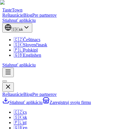
TasteTown
Reštaurácie
Blog
Pre partnerov
Stiahnuť aplikáciu
🇸🇰
sk
🇨🇿
Čeština
cs
🇸🇰
Slovenčina
sk
🇵🇱
Polski
pl
🇬🇧
English
en
Stiahnuť aplikáciu
Reštaurácie
Blog
Pre partnerov
Stiahnuť aplikáciu
Zaregistruj svoju firmu
🇨🇿
cs
🇸🇰
sk
🇵🇱
pl
🇬🇧
en