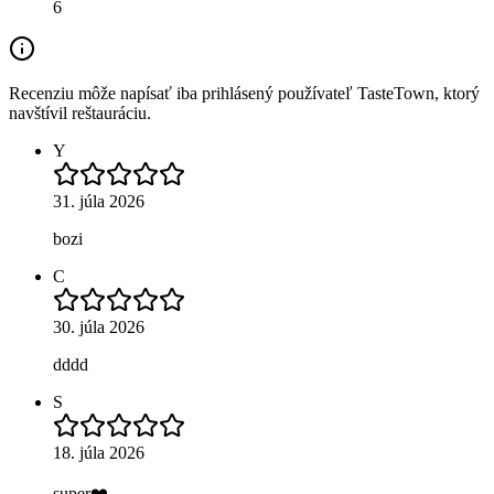
6
Recenziu môže napísať iba prihlásený používateľ TasteTown, ktorý
navštívil reštauráciu.
Y
31. júla 2026
bozi
C
30. júla 2026
dddd
S
18. júla 2026
super❤️