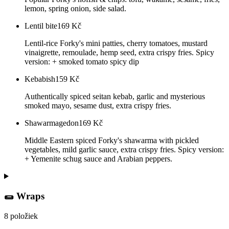
lemon, spring onion, side salad.
Lentil bite
169
Kč
Lentil-rice Forky's mini patties, cherry tomatoes, mustard
vinaigrette, remoulade, hemp seed, extra crispy fries. Spicy
version: + smoked tomato spicy dip
Kebabish
159
Kč
Authentically spiced seitan kebab, garlic and mysterious
smoked mayo, sesame dust, extra crispy fries.
Shawarmagedon
169
Kč
Middle Eastern spiced Forky's shawarma with pickled
vegetables, mild garlic sauce, extra crispy fries. Spicy version:
+ Yemenite schug sauce and Arabian peppers.
🌯 Wraps
8 položiek