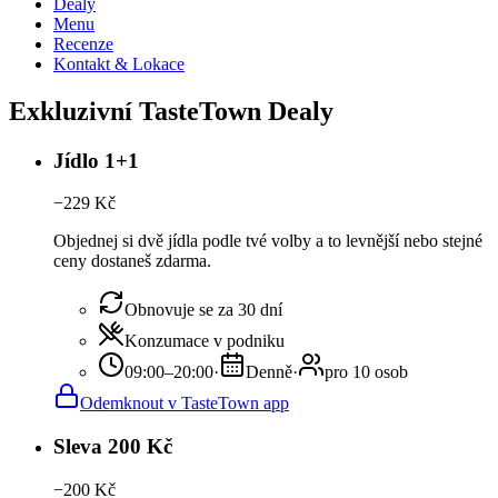
Dealy
Menu
Recenze
Kontakt & Lokace
Exkluzivní TasteTown Dealy
Jídlo 1+1
−
229
Kč
Objednej si dvě jídla podle tvé volby a to levnější nebo stejné
ceny dostaneš zdarma.
Obnovuje se za 30 dní
Konzumace v podniku
09:00–20:00
·
Denně
·
pro 10 osob
Odemknout v TasteTown app
Sleva 200 Kč
−
200
Kč