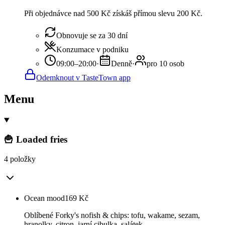
Při objednávce nad 500 Kč získáš přímou slevu 200 Kč.
Obnovuje se za 30 dní
Konzumace v podniku
09:00–20:00
·
Denně
·
pro 10 osob
Odemknout v TasteTown app
Menu
🍟 Loaded fries
4 položky
Ocean mood
169
Kč
Oblíbené Forky's nofish & chips: tofu, wakame, sezam,
hranolky, citron, jarní cibulka, salátek.