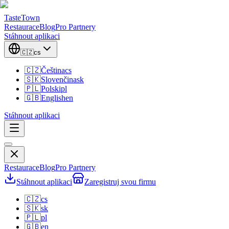
TasteTown
Restaurace
Blog
Pro Partnery
Stáhnout aplikaci
🇨🇿
cs
🇨🇿
Čeština
cs
🇸🇰
Slovenčina
sk
🇵🇱
Polski
pl
🇬🇧
English
en
Stáhnout aplikaci
Restaurace
Blog
Pro Partnery
Stáhnout aplikaci
Zaregistruj svou firmu
🇨🇿
cs
🇸🇰
sk
🇵🇱
pl
🇬🇧
en