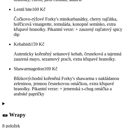
Lentil bite
169
Kč
Čočkovo-rýžové Forky's minikarbanátky, cherry rajčátka,
hořčicová vinaigrette, remuláda, konopné semínko, extra
křupavé hranolky. Pikantní verze: + zauzený rajčatový spicy
dip
Kebabish
159
Kč
Autenticky kořeněný seitanový kebab, česneková a tajemná
zauzená mayo, sezamový prach, extra křupavé hranolky.
Shawarmagedon
169
Kč
Blízkovýchodní kořeněná Forky's shawarma s nakládanou
zeleninou, jemnou česnekovou omáčkou, extra křupavé
hranolky. Pikantní verze: + jemenská s-chug omáčka a
arabské papričky
🌯 Wrapy
8 položek