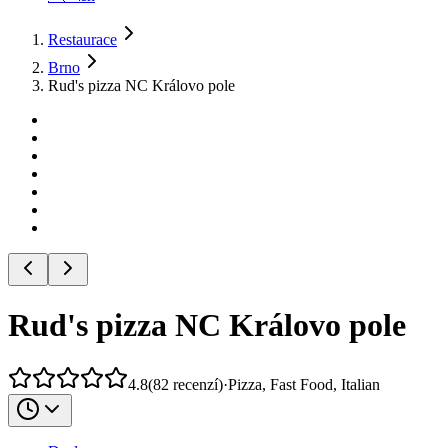
Restaurace
Brno
Rud's pizza NC Královo pole
Rud's pizza NC Královo pole
4.8
(
82
recenzí
)
·
Pizza, Fast Food, Italian