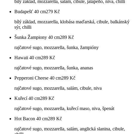
bílý základ, mozzarella, salám, cibule, jalapeño, niva, chilli
Budapešť 40 cm
279
Kč
bílý základ, mozzarella, klobása maďarská, cibule, balkánský
sýr, chilli
Šunka Žampiony 40 cm
289
Kč
rajčatové sugo, mozzarella, šunka, žampióny
Hawaii 40 cm
289
Kč
rajčatové sugo, mozzarella, šunka, ananas
Pepperoni Cheese 40 cm
289
Kč
rajčatové sugo, mozzarella, salám, cibule, niva
Kuřecí 40 cm
289
Kč
rajčatové sugo, mozzarella, kuřecí maso, niva, špenát
Hot Bacon 40 cm
289
Kč
rajčatové sugo, mozzarella, salám, anglická slanina, cibule,