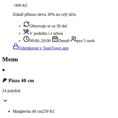
−
999
Kč
Získáš přímou slevu 30% na celý účet.
Obnovuje se za 30 dní
V podniku i s sebou
09:00–20:00
·
Denně
·
pro 5 osob
Odemknout v TasteTown app
Menu
🍕 Pizza 40 cm
24 položek
Margherita 40 cm
259
Kč