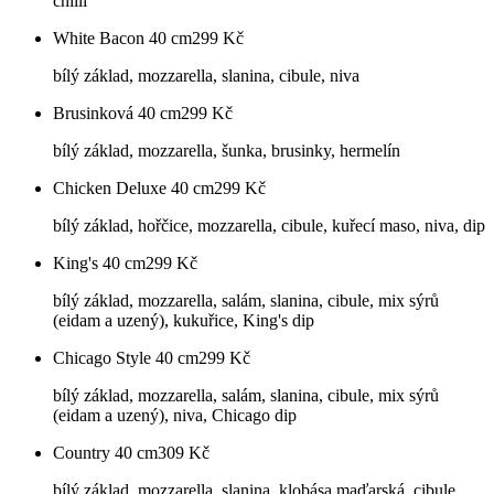
chilli
White Bacon 40 cm
299
Kč
bílý základ, mozzarella, slanina, cibule, niva
Brusinková 40 cm
299
Kč
bílý základ, mozzarella, šunka, brusinky, hermelín
Chicken Deluxe 40 cm
299
Kč
bílý základ, hořčice, mozzarella, cibule, kuřecí maso, niva, dip
King's 40 cm
299
Kč
bílý základ, mozzarella, salám, slanina, cibule, mix sýrů
(eidam a uzený), kukuřice, King's dip
Chicago Style 40 cm
299
Kč
bílý základ, mozzarella, salám, slanina, cibule, mix sýrů
(eidam a uzený), niva, Chicago dip
Country 40 cm
309
Kč
bílý základ, mozzarella, slanina, klobása maďarská, cibule,