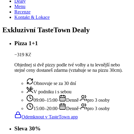
Dealy
Menu
Recenze
Kontakt & Lokace
Exkluzivní TasteTown Dealy
Pizza 1+1
−
319
Kč
Objednej si dvě pizzy podle tvé volby a tu levnější nebo
stejné ceny dostaneš zdarma (vztahuje se na pizzu 30cm).
Obnovuje se za 30 dní
V podniku i s sebou
09:00–15:00
·
Denně
·
pro 3 osoby
15:00–20:00
·
Denně
·
pro 3 osoby
Odemknout v TasteTown app
Sleva 30%