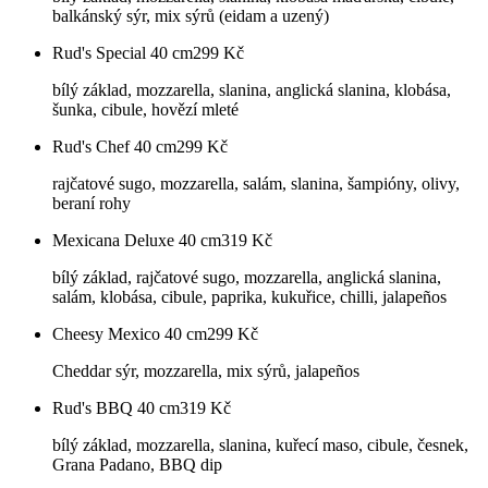
balkánský sýr, mix sýrů (eidam a uzený)
Rud's Special 40 cm
299
Kč
bílý základ, mozzarella, slanina, anglická slanina, klobása,
šunka, cibule, hovězí mleté
Rud's Chef 40 cm
299
Kč
rajčatové sugo, mozzarella, salám, slanina, šampióny, olivy,
beraní rohy
Mexicana Deluxe 40 cm
319
Kč
bílý základ, rajčatové sugo, mozzarella, anglická slanina,
salám, klobása, cibule, paprika, kukuřice, chilli, jalapeños
Cheesy Mexico 40 cm
299
Kč
Cheddar sýr, mozzarella, mix sýrů, jalapeños
Rud's BBQ 40 cm
319
Kč
bílý základ, mozzarella, slanina, kuřecí maso, cibule, česnek,
Grana Padano, BBQ dip