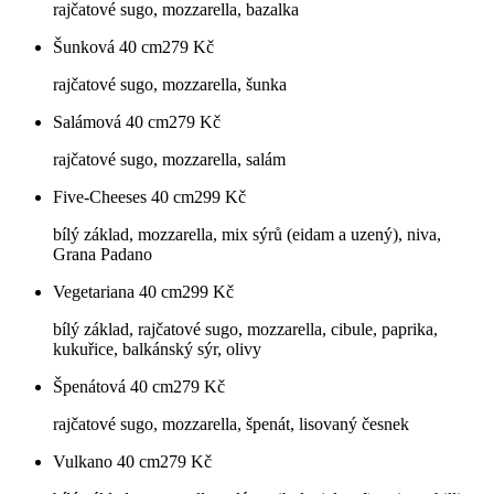
rajčatové sugo, mozzarella, bazalka
Šunková 40 cm
279
Kč
rajčatové sugo, mozzarella, šunka
Salámová 40 cm
279
Kč
rajčatové sugo, mozzarella, salám
Five-Cheeses 40 cm
299
Kč
bílý základ, mozzarella, mix sýrů (eidam a uzený), niva,
Grana Padano
Vegetariana 40 cm
299
Kč
bílý základ, rajčatové sugo, mozzarella, cibule, paprika,
kukuřice, balkánský sýr, olivy
Špenátová 40 cm
279
Kč
rajčatové sugo, mozzarella, špenát, lisovaný česnek
Vulkano 40 cm
279
Kč