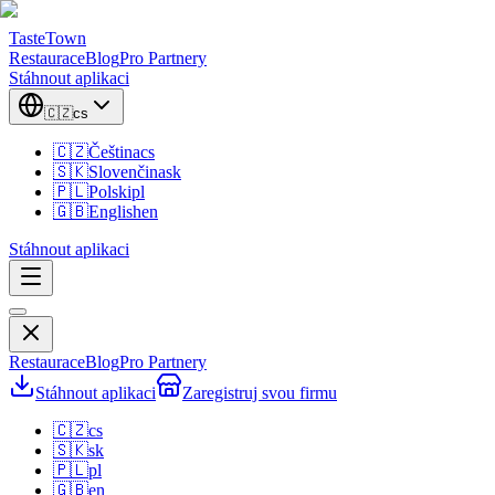
TasteTown
Restaurace
Blog
Pro Partnery
Stáhnout aplikaci
🇨🇿
cs
🇨🇿
Čeština
cs
🇸🇰
Slovenčina
sk
🇵🇱
Polski
pl
🇬🇧
English
en
Stáhnout aplikaci
Restaurace
Blog
Pro Partnery
Stáhnout aplikaci
Zaregistruj svou firmu
🇨🇿
cs
🇸🇰
sk
🇵🇱
pl
🇬🇧
en