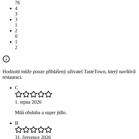
76
4
3
3
1
2
0
1
2
Hodnotit může pouze přihlášený uživatel TasteTown, který navštívil
restauraci.
C
1. srpna 2026
Milá obsluha a super jídlo.
B
31. července 2026