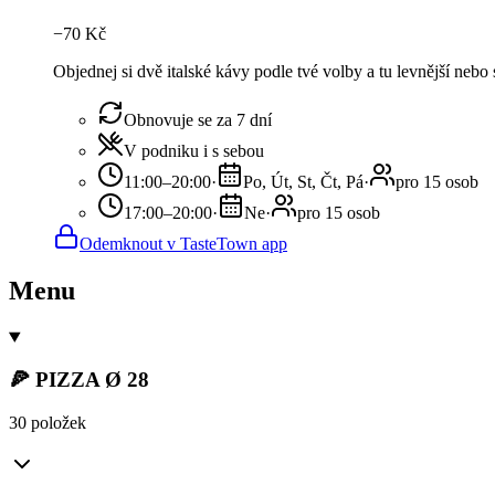
−
70
Kč
Objednej si dvě italské kávy podle tvé volby a tu levnější nebo
Obnovuje se za 7 dní
V podniku i s sebou
11:00–20:00
·
Po, Út, St, Čt, Pá
·
pro 15 osob
17:00–20:00
·
Ne
·
pro 15 osob
Odemknout v TasteTown app
Menu
🍕 PIZZA Ø 28
30 položek