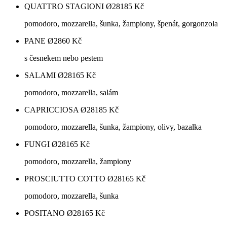
QUATTRO STAGIONI Ø28
185
Kč
pomodoro, mozzarella, šunka, žampiony, špenát, gorgonzola
PANE Ø28
60
Kč
s česnekem nebo pestem
SALAMI Ø28
165
Kč
pomodoro, mozzarella, salám
CAPRICCIOSA Ø28
185
Kč
pomodoro, mozzarella, šunka, žampiony, olivy, bazalka
FUNGI Ø28
165
Kč
pomodoro, mozzarella, žampiony
PROSCIUTTO COTTO Ø28
165
Kč
pomodoro, mozzarella, šunka
POSITANO Ø28
165
Kč