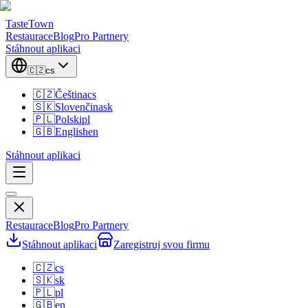
TasteTown
Restaurace
Blog
Pro Partnery
Stáhnout aplikaci
🇨🇿
cs
🇨🇿
Čeština
cs
🇸🇰
Slovenčina
sk
🇵🇱
Polski
pl
🇬🇧
English
en
Stáhnout aplikaci
Restaurace
Blog
Pro Partnery
Stáhnout aplikaci
Zaregistruj svou firmu
🇨🇿
cs
🇸🇰
sk
🇵🇱
pl
🇬🇧
en