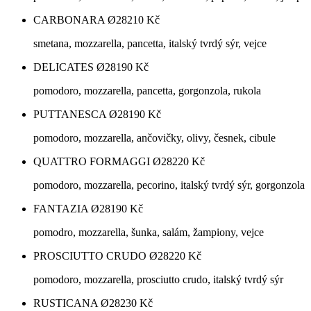
CARBONARA Ø28
210
Kč
smetana, mozzarella, pancetta, italský tvrdý sýr, vejce
DELICATES Ø28
190
Kč
pomodoro, mozzarella, pancetta, gorgonzola, rukola
PUTTANESCA Ø28
190
Kč
pomodoro, mozzarella, ančovičky, olivy, česnek, cibule
QUATTRO FORMAGGI Ø28
220
Kč
pomodoro, mozzarella, pecorino, italský tvrdý sýr, gorgonzola
FANTAZIA Ø28
190
Kč
pomodro, mozzarella, šunka, salám, žampiony, vejce
PROSCIUTTO CRUDO Ø28
220
Kč
pomodoro, mozzarella, prosciutto crudo, italský tvrdý sýr
RUSTICANA Ø28
230
Kč