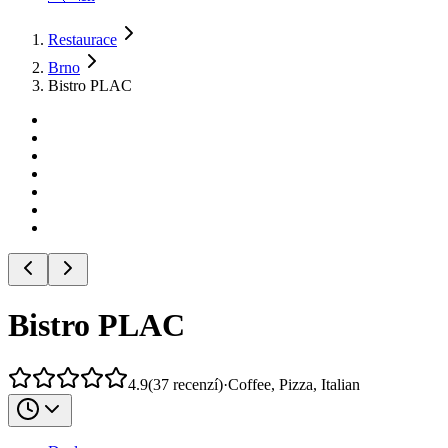
Restaurace
Brno
Bistro PLAC
Bistro PLAC
4.9
(
37
recenzí
)
·
Coffee, Pizza, Italian