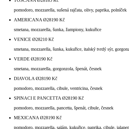
TOSCANA Ø28
185
Kč
pomodoro, mozzarella, sušená rajčata, olivy, paprika, polníček
AMERICANA Ø28
190
Kč
smetana, mozzarella, šunka, žampiony, kukuřice
VENICE Ø28
210
Kč
smetana, mozzarella, šunka, kukuřice, italský tvrdý sýr, gorgon
VERDE Ø28
190
Kč
smetana, mozzarella, gorgonzola, špenát, česnek
DIAVOLA Ø28
190
Kč
pomodoro, mozzarella, cibule, ventricina, česnek
SPINACI E PANCETTA Ø28
190
Kč
pomodoro, mozzarella, pancetta, špenát, cibule, česnek
MEXICANA Ø28
190
Kč
pomodoro, mozzarella, salám, kukuřice, paprika, cibule, jalape