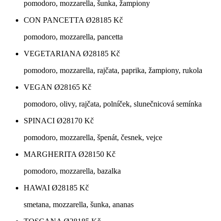
pomodoro, mozzarella, šunka, žampiony
CON PANCETTA Ø28
185
Kč
pomodoro, mozzarella, pancetta
VEGETARIANA Ø28
185
Kč
pomodoro, mozzarella, rajčata, paprika, žampiony, rukola
VEGAN Ø28
165
Kč
pomodoro, olivy, rajčata, polníček, slunečnicová semínka
SPINACI Ø28
170
Kč
pomodoro, mozzarella, špenát, česnek, vejce
MARGHERITA Ø28
150
Kč
pomodoro, mozzarella, bazalka
HAWAI Ø28
185
Kč
smetana, mozzarella, šunka, ananas