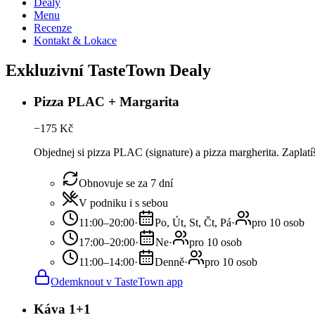
Dealy
Menu
Recenze
Kontakt & Lokace
Exkluzivní TasteTown Dealy
Pizza PLAC + Margarita
−
175
Kč
Objednej si pizza PLAC (signature) a pizza margherita. Zaplat
Obnovuje se za 7 dní
V podniku i s sebou
11:00–20:00
·
Po, Út, St, Čt, Pá
·
pro 10 osob
17:00–20:00
·
Ne
·
pro 10 osob
11:00–14:00
·
Denně
·
pro 10 osob
Odemknout v TasteTown app
Káva 1+1