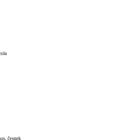
zola
nos, česnek