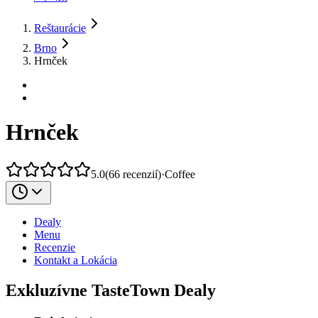
Reštaurácie
Brno
Hrnček
Hrnček
5.0
(
66
recenzií
)
·
Coffee
Dealy
Menu
Recenzie
Kontakt a Lokácia
Exkluzívne TasteTown Dealy