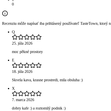
0
Recenziu môže napísať iba prihlásený používateľ TasteTown, ktorý nav
Q
25. júla 2026
moc pěkné prostory
E
18. júla 2026
Skvela kava, krasne prostredi, mila obsluha :)
X
7. marca 2026
dobry kafe :) a roztomilý podnik :)