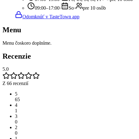
09:00–17:00
·
So
·
pre 10 osôb
Odomknúť v TasteTown app
Menu
Menu čoskoro doplníme.
Recenzie
5.0
Z 66 recenzií
5
65
4
1
3
0
2
0
1