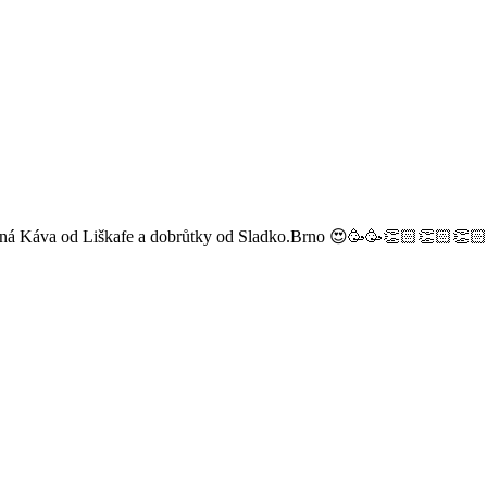
ýborná Káva od Liškafe a dobrůtky od Sladko.Brno 😍🥳🥳👏🏻👏🏻👏🏻