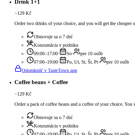
Drink 1+1
−
129
Kč
Order two drinks of your choice, and you will get the cheaper or
Obnovuje sa o 7 dní
Konzumácia v podniku
09:00–17:00
·
So
·
pre 10 osôb
07:00–19:00
·
Po, Ut, St, Št, Pi
·
pre 10 osôb
Odomknúť v TasteTown app
Coffee beans + Coffee
−
129
Kč
Order a pack of coffee beans and a coffee of your choice. You wi
Obnovuje sa o 7 dní
Konzumácia v podniku
07:00–19:00
·
Po, Ut, St, Št, Pi
·
pre 10 osôb