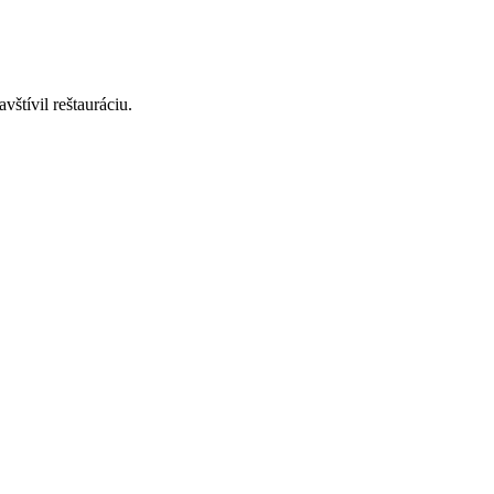
štívil reštauráciu.