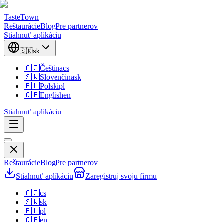
TasteTown
Reštaurácie
Blog
Pre partnerov
Stiahnuť aplikáciu
🇸🇰
sk
🇨🇿
Čeština
cs
🇸🇰
Slovenčina
sk
🇵🇱
Polski
pl
🇬🇧
English
en
Stiahnuť aplikáciu
Reštaurácie
Blog
Pre partnerov
Stiahnuť aplikáciu
Zaregistruj svoju firmu
🇨🇿
cs
🇸🇰
sk
🇵🇱
pl
🇬🇧
en