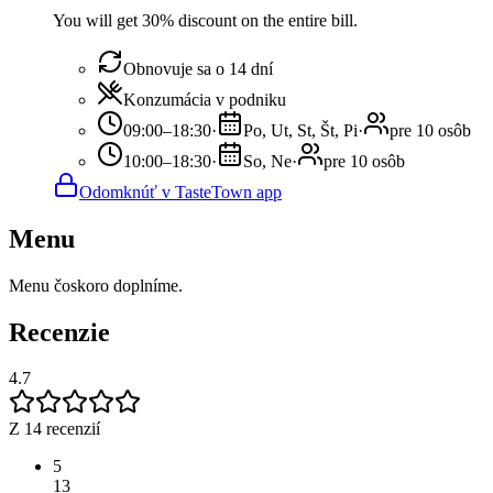
You will get 30% discount on the entire bill.
Obnovuje sa o 14 dní
Konzumácia v podniku
09:00–18:30
·
Po, Ut, St, Št, Pi
·
pre 10 osôb
10:00–18:30
·
So, Ne
·
pre 10 osôb
Odomknúť v TasteTown app
Menu
Menu čoskoro doplníme.
Recenzie
4.7
Z 14 recenzií
5
13