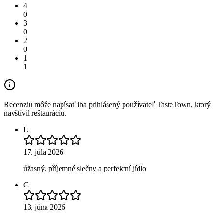
4
0
3
0
2
0
1
1
Recenziu môže napísať iba prihlásený používateľ TasteTown, ktorý
navštívil reštauráciu.
L
17. júla 2026
úžasný. příjemné slečny a perfektní jídlo
C
13. júna 2026