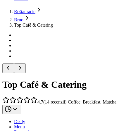
Reštaurácie
Brno
Top Café & Catering
Top Café & Catering
4.7
(
14
recenzií
)
·
Coffee, Breakfast, Matcha
Dealy
Menu