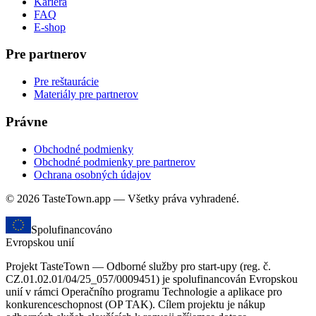
Kariéra
FAQ
E-shop
Pre partnerov
Pre reštaurácie
Materiály pre partnerov
Právne
Obchodné podmienky
Obchodné podmienky pre partnerov
Ochrana osobných údajov
© 2026 TasteTown.app — Všetky práva vyhradené.
Spolufinancováno
Evropskou unií
Projekt TasteTown — Odborné služby pro start-upy (reg. č.
CZ.01.02.01/04/25_057/0009451) je spolufinancován Evropskou
unií v rámci Operačního programu Technologie a aplikace pro
konkurenceschopnost (OP TAK). Cílem projektu je nákup