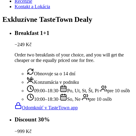
Recenzie
Kontakt a Lokácia
Exkluzívne TasteTown Dealy
Breakfast 1+1
−
249
Kč
Order two breakfasts of your choice, and you will get the
cheaper or the equally priced one for free.
Obnovuje sa o 14 dní
Konzumácia v podniku
09:00–18:30
·
Po, Ut, St, Št, Pi
·
pre 10 osôb
10:00–18:30
·
So, Ne
·
pre 10 osôb
Odomknúť v TasteTown app
Discount 30%
−
999
Kč