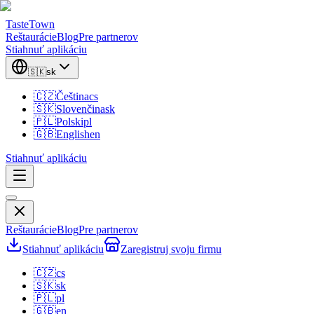
TasteTown
Reštaurácie
Blog
Pre partnerov
Stiahnuť aplikáciu
🇸🇰
sk
🇨🇿
Čeština
cs
🇸🇰
Slovenčina
sk
🇵🇱
Polski
pl
🇬🇧
English
en
Stiahnuť aplikáciu
Reštaurácie
Blog
Pre partnerov
Stiahnuť aplikáciu
Zaregistruj svoju firmu
🇨🇿
cs
🇸🇰
sk
🇵🇱
pl
🇬🇧
en