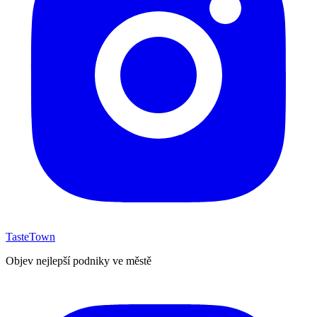
TasteTown
Objev nejlepší podniky ve městě