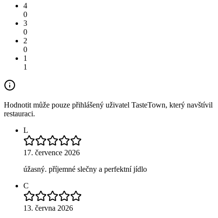
4
0
3
0
2
0
1
1
Hodnotit může pouze přihlášený uživatel TasteTown, který navštívil
restauraci.
L
17. července 2026
úžasný. příjemné slečny a perfektní jídlo
C
13. června 2026