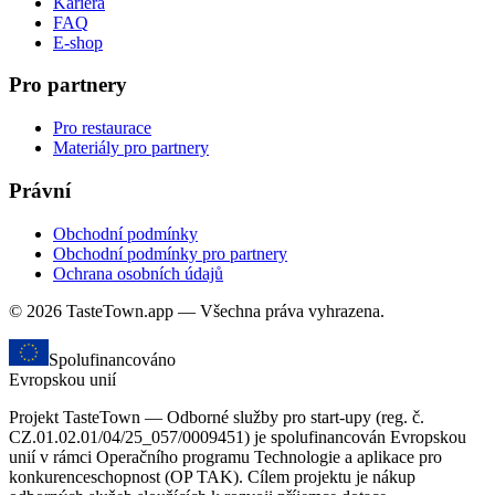
Kariéra
FAQ
E-shop
Pro partnery
Pro restaurace
Materiály pro partnery
Právní
Obchodní podmínky
Obchodní podmínky pro partnery
Ochrana osobních údajů
© 2026 TasteTown.app — Všechna práva vyhrazena.
Spolufinancováno
Evropskou unií
Projekt TasteTown — Odborné služby pro start-upy (reg. č.
CZ.01.02.01/04/25_057/0009451) je spolufinancován Evropskou
unií v rámci Operačního programu Technologie a aplikace pro
konkurenceschopnost (OP TAK). Cílem projektu je nákup