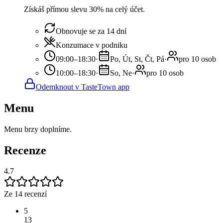
Získáš přímou slevu 30% na celý účet.
Obnovuje se za 14 dní
Konzumace v podniku
09:00–18:30
·
Po, Út, St, Čt, Pá
·
pro 10 osob
10:00–18:30
·
So, Ne
·
pro 10 osob
Odemknout v TasteTown app
Menu
Menu brzy doplníme.
Recenze
4.7
Ze 14 recenzí
5
13