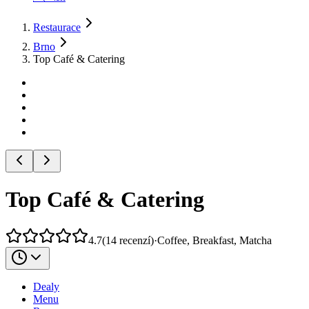
Restaurace
Brno
Top Café & Catering
Top Café & Catering
4.7
(
14
recenzí
)
·
Coffee, Breakfast, Matcha
Dealy
Menu