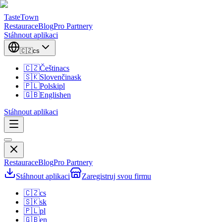
TasteTown
Restaurace
Blog
Pro Partnery
Stáhnout aplikaci
🇨🇿
cs
🇨🇿
Čeština
cs
🇸🇰
Slovenčina
sk
🇵🇱
Polski
pl
🇬🇧
English
en
Stáhnout aplikaci
Restaurace
Blog
Pro Partnery
Stáhnout aplikaci
Zaregistruj svou firmu
🇨🇿
cs
🇸🇰
sk
🇵🇱
pl
🇬🇧
en