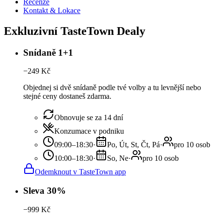
Recenze
Kontakt & Lokace
Exkluzivní TasteTown Dealy
Snídaně 1+1
−
249
Kč
Objednej si dvě snídaně podle tvé volby a tu levnější nebo
stejné ceny dostaneš zdarma.
Obnovuje se za 14 dní
Konzumace v podniku
09:00–18:30
·
Po, Út, St, Čt, Pá
·
pro 10 osob
10:00–18:30
·
So, Ne
·
pro 10 osob
Odemknout v TasteTown app
Sleva 30%
−
999
Kč