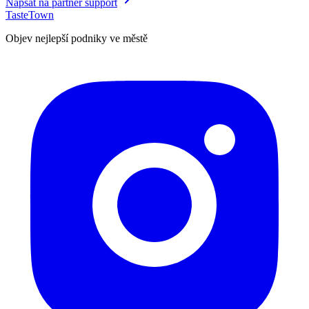
Napsat na partner support
TasteTown
Objev nejlepší podniky ve městě