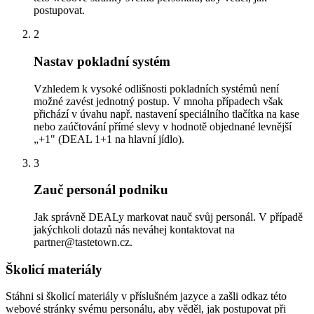
postupovat.
2
Nastav pokladní systém
Vzhledem k vysoké odlišnosti pokladních systémů není
možné zavést jednotný postup. V mnoha případech však
přichází v úvahu např. nastavení speciálního tlačítka na kase
nebo zaúčtování přímé slevy v hodnotě objednané levnější
„+1" (DEAL 1+1 na hlavní jídlo).
3
Zauč personál podniku
Jak správně DEALy markovat nauč svůj personál. V případě
jakýchkoli dotazů nás neváhej kontaktovat na
partner@tastetown.cz.
Školicí materiály
Stáhni si školicí materiály v příslušném jazyce a zašli odkaz této
webové stránky svému personálu, aby věděl, jak postupovat při