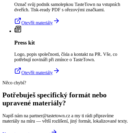
Označ svůj podnik samolepkou TasteTown na vstupních
dveřích. Tisk-ready PDF s ořezovými značkami.
Otevřít materiály
Press kit
Logo, popis společnosti, čísla a kontakt na PR. Vše, co
potřebují novináři při zmínce o TasteTown.
Otevřít materiály
Něco chybí?
Potřebuješ specifický formát nebo
upravené materiály?
Napiš nám na partner@tastetown.cz a my ti rádi připravíme
materiály na míru — větší rozlišení, jiný formát, lokalizované texty.