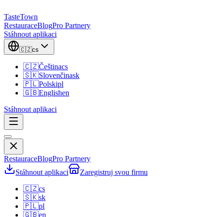
TasteTown
Restaurace
Blog
Pro Partnery
Stáhnout aplikaci
🇨🇿
cs
🇨🇿
Čeština
cs
🇸🇰
Slovenčina
sk
🇵🇱
Polski
pl
🇬🇧
English
en
Stáhnout aplikaci
Restaurace
Blog
Pro Partnery
Stáhnout aplikaci
Zaregistruj svou firmu
🇨🇿
cs
🇸🇰
sk
🇵🇱
pl
🇬🇧
en