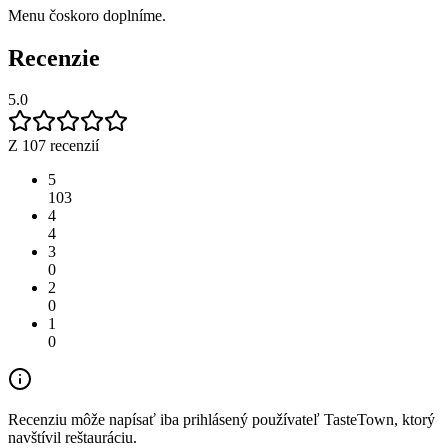
Menu čoskoro doplníme.
Recenzie
5.0
Z 107 recenzií
5
103
4
4
3
0
2
0
1
0
Recenziu môže napísať iba prihlásený používateľ TasteTown, ktorý
navštívil reštauráciu.