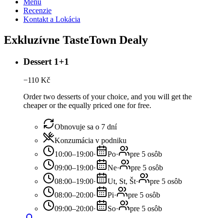
Menu
Recenzie
Kontakt a Lokácia
Exkluzívne TasteTown Dealy
Dessert 1+1
−
110
Kč
Order two desserts of your choice, and you will get the
cheaper or the equally priced one for free.
Obnovuje sa o 7 dní
Konzumácia v podniku
10:00–19:00
·
Po
·
pre 5 osôb
09:00–19:00
·
Ne
·
pre 5 osôb
08:00–19:00
·
Ut, St, Št
·
pre 5 osôb
08:00–20:00
·
Pi
·
pre 5 osôb
09:00–20:00
·
So
·
pre 5 osôb