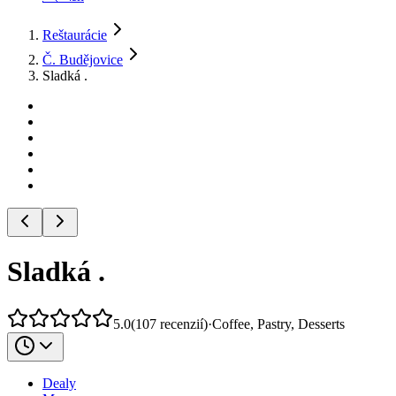
Reštaurácie
Č. Budějovice
Sladká .
Sladká .
5.0
(
107
recenzií
)
·
Coffee, Pastry, Desserts
Dealy