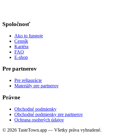
Spoločnosť
Ako to funguje
Cenník
Kariéra
FAQ
E-shop
Pre partnerov
Pre reštaurácie
Materiály pre partnerov
Právne
Obchodné podmienky
Obchodné podmienky pre partnerov
Ochrana osobných údajov
© 2026 TasteTown.app — Všetky práva vyhradené.