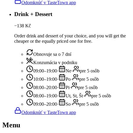
Odomknúť v TasteTown app
Drink + Dessert
−
138
Kč
Order drink and dessert of your choice, and you will get the
cheaper or the equally priced one for free.
Obnovuje sa o 7 dní
Konzumácia v podniku
09:00–19:00
·
Ne
·
pre 5 osôb
10:00–19:00
·
Po
·
pre 5 osôb
08:00–20:00
·
Pi
·
pre 5 osôb
08:00–19:00
·
Ut, St, Št
·
pre 5 osôb
09:00–20:00
·
So
·
pre 5 osôb
Odomknúť v TasteTown app
Menu