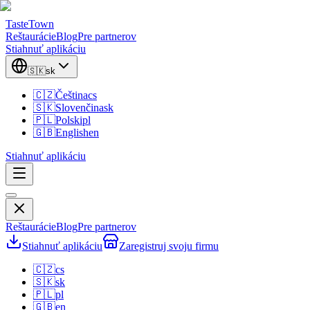
TasteTown
Reštaurácie
Blog
Pre partnerov
Stiahnuť aplikáciu
🇸🇰
sk
🇨🇿
Čeština
cs
🇸🇰
Slovenčina
sk
🇵🇱
Polski
pl
🇬🇧
English
en
Stiahnuť aplikáciu
Reštaurácie
Blog
Pre partnerov
Stiahnuť aplikáciu
Zaregistruj svoju firmu
🇨🇿
cs
🇸🇰
sk
🇵🇱
pl
🇬🇧
en